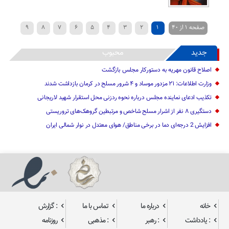
صفحه 1 از 40
1
2
3
4
5
6
7
8
9
»
...
40
30
20
›
10
جدید
محبوب
اصلاح قانون مهریه به دستورکار مجلس بازگشت
وزارت اطلاعات: ۲۱ مزدور موساد و ۴ شرور مسلح در کرمان بازداشت شدند
تکذیب ادعای نماینده مجلس درباره نحوه ردزنی محل استقرار شهید لاریجانی
دستگیری ۸ نفر از اشرار مسلح شاخص و مرتبطین گروهک‌های تروریستی
افزایش 2 درجه‌ای دما در برخی مناطق/ هوای معتدل در نوار شمالی ایران
خانه
درباره ما
تماس با ما
: گزارش
: یادداشت
: رهبر
: مذهبی
روزنامه