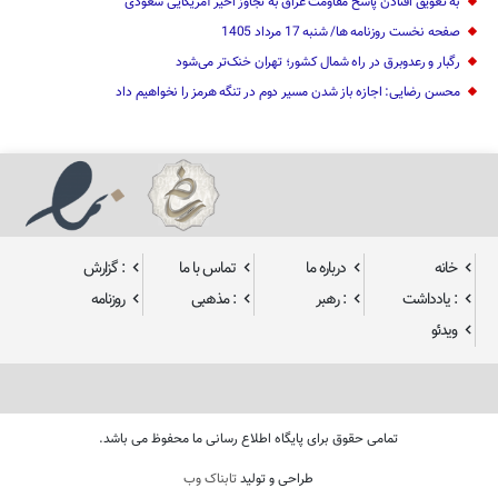
به تعویق افتادن پاسخ مقاومت عراق به تجاوز اخیر آمریکایی سعودی
صفحه نخست روزنامه ها/ شنبه 17 مرداد 1405
رگبار و رعدوبرق در راه شمال کشور؛ تهران خنک‌تر می‌شود
محسن رضایی: اجازه باز شدن مسیر دوم در تنگه هرمز را نخواهیم داد
خانه
درباره ما
تماس با ما
: گزارش
: یادداشت
: رهبر
: مذهبی
روزنامه
ویدئو
تمامی حقوق برای پایگاه اطلاع رسانی ما محفوظ می باشد.
طراحی و تولید
تابناک وب