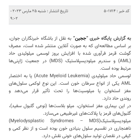
کد خبر : 501714
تاریخ انتشار : شنبه 25 مارس 2023 -
9:02
به گزارش پایگاه خبری “
ججین
”
به نقل از باشگاه خبرنگاران جوان،
بر اساس مطالعه‌ای که به صورت آنلاین منتشر شده است، مصرف
گوشت قرمز فرآوری شده با افزایش بروز لوسمی میلوئیدی حاد
(AML) و سندرم میلودیسپلاستیک (MDS) در جمعیت ژاپنی‌ها
مرتبط بوده است.
لوسمی حاد میلوئیدی (Acute Myeloid Leukemia) یا به اختصار
AML یکی از انواع سرطان خون است. این نوع لوکمی سلول‌های
مغز استخوان یا میلوسیت‌ها را تحت تأثیر قرار می‌دهد و
روندی حاد دارد.
در این بیماری مغز استخوان، میلو بلاست‌ها (نوعی گلبول سفید)،
گلبول‌های قرمز یا پلاکت‌های غیرطبیعی می‌سازد.
میلودیسپلاستیک(Myelodysplastic Syndromes – MDS)
ناهنجاری در تقسیم سلول بنیادی خون بوده است و از نظر کمی و
کیفی در نقصان تولید سلول‌های خونی نقش دارد.