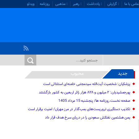
ماس با ما
: گزارش
: یادداشت
: رهبر
: مذهبی
روزنامه
ویدئو
جدید
محبوب
پزشکیان: شخصیت آیت‌الله سیدمجتبی خامنه‌ای استثنائی است
پورجمشیدیان: ۲ میلیون و ۸۲۸ هزار زائر اربعین به کشور بازگشتند
صفحه نخست روزنامه ها/ پنجشنبه 15 مرداد 1405
تکذیب دستگیری تروریست‌های بمب‌گذار در مرز مهران/ امنیت برقرار است
یمن هشتمین نفتکش سعودی را در دریای سرخ هدف قرار داد