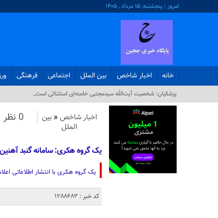
امروز : پنجشنبه, ۱۵ مرداد , ۱۴۰۵
خانه
اخبار شاخص
بین الملل
اجتماعی
فرهنگی
ور
پزشکیان: شخصیت آیت‌الله سیدمجتبی خامنه‌ای استثنائی است_
0 نظر
اخبار شاخص
«
بین
الملل
یک گروه هکری: سامانه گنبد آهنین
یک گروه هکری با انتشار اطلاعاتی اعلا
کد خبر : 1288683