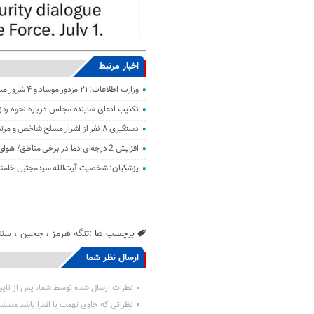
اخبار مرتبط
وزارت اطلاعات: ۲۱ مزدور موساد و ۴ شرور مسلح در کرمان بازداشت شدند
تکذیب ادعای نماینده مجلس درباره نحوه ردز
دستگیری ۸ نفر از اشرار مسلح شاخص و مرتبطین گروهک‌های تروریستی
افزایش 2 درجه‌ای دما در برخی مناطق/ هوای معتدل در نوار شمالی ایران
پزشکیان: شخصیت آیت‌الله سیدمجتبی خامنه‌
برچسب ها :
تنگه هرمز
،
ججین
،
سنت
ارسال نظر شما
نظرات ارسال شده توسط شما، پس از تایی
نظراتی که حاوی تهمت یا افترا باشد منتش