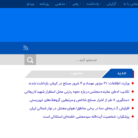
ماس با ما
: گزارش
: یادداشت
: رهبر
: مذهبی
روزنامه
ویدئو
جدید
محبوب
وزارت اطلاعات: ۲۱ مزدور موساد و ۴ شرور مسلح در کرمان بازداشت شدند
تکذیب ادعای نماینده مجلس درباره نحوه ردزنی محل استقرار شهید لاریجانی
دستگیری ۸ نفر از اشرار مسلح شاخص و مرتبطین گروهک‌های تروریستی
افزایش 2 درجه‌ای دما در برخی مناطق/ هوای معتدل در نوار شمالی ایران
پزشکیان: شخصیت آیت‌الله سیدمجتبی خامنه‌ای استثنائی است