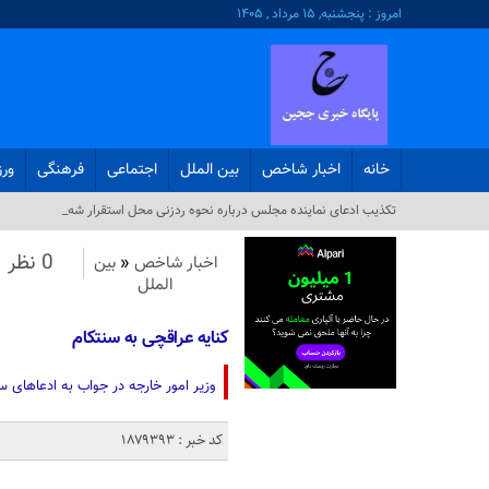
امروز : پنجشنبه, ۱۵ مرداد , ۱۴۰۵
خانه
اخبار شاخص
بین الملل
اجتماعی
فرهنگی
ور
تکذیب ادعای نماینده مجلس درباره نحوه ردزنی محل استقرار شهید لاریجا_
0 نظر
اخبار شاخص
«
بین
الملل
کنایه عراقچی به سنتکام
وزیر امور خارجه در جواب به ادعاهای 
کد خبر : 1879393