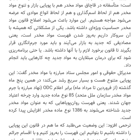
است؛ متأسفانه در قاچاق مواد مخدر هم با پویایی بازار و تنوع مواد
مخدر هم از لحاظ اسم‌گذاری و هم از لحاظ انواع موادی که عرضه
می‌شود مواجه هستیم. این موارد باعث می‌شود اصلاح قانون مواد
مخدر حساسیت ویژه‌ای داشته باشد. یکی از مشکلاتی که همیشه با
آن سروکار داریم به‌روز شدن فهرست مواد مخدر است، یعنی
مصادیقی که جدید به بازار می‌آیند و باید مورد جرم‌انگاری قرار
بگیرند تا قانون برخورد لازم را با آنها داشته باشد. یا حتی برنامه‌ریزی
شود که برای درمان مبتلایان به مواد جدید چه کارهایی باید انجام
داد.
مدیرکل حقوقی و امور مجلس ستاد مبارزه با مواد مخدر گفت: این
پویایی متنوع هست و بسیار سریع رشد می‌کند؛ در همین پنج ماه
گذشته (از فروردین تا مرداد ماه) برابر اعلام ODC (نهاد مبارزه با جرم
مواد مخدر سازمان ملل متحد) 85 نوع ماده جدید وارد چرخه اعتیاد
جهان شدند. یعنی فهرست روان‌پویاهایی که به عنوان مواد مخدر
جدید شناخته می‌شوند به 1386 نوع ماده مخدر افزایش پیدا کرده
است.
ترحمی افزود: این وضعیت می‌طلبد که ما هم در قانون این پویایی
را داشته باشیم تا بتوانیم این فهرست را به‌روز کنیم و با اقسام جرائم