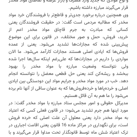
و نوع موادی که جدید وارد مصرف و بازار عرضه و تقاضای مواد مخدر
قرار می‌گیرند مبارزه داشته باشیم.
وی همچنین درباره برخورد جدی‌تر و قاطع‌تر با فروشندگان خرد مواد
مخدر که مطالبه مردمی است گفت: در حقیقت فروشندگان یعنی
کسانی که مبادرت به جرم قاچاق مواد مخدر اعم از
خرید، فروش، حمل و صور مختلف، در قانون برای این موضوع
پیش‌بینی شده که مجازات‌ها تشدید می‌شود. یعنی از عمده
فروش‌ها که ایادی اصلی هستند مجازات کارآمد می‌شود. ما الان
مواردی را داریم در مجازات‌ها که علی‌رغم اینکه سال‌ها اجرا شده
ولی نتوانسته وضعیت مبارزه با مواد مخدر را بهبود
ببخشد و ریشه‌کن کند یعنی حل قطعی معضل را نتوانسته انجام
دهد. خب در مورد مواد مخدر و جرایم مواد این دودستگی بین ایادی
اصلی و خرده‌پاها و خرده‌فروش‌ها که به عنوان ساقی‌ از آنها نام برده
می‌شود را ما هم به آن قائل هستیم.
مدیرکل حقوقی و امور مجلس ستاد مبارزه با مواد مخدر گفت: در
مورد اینها هم جرم تشدید می‌شود؛ در قانون فعلی کسی که اعتیاد
به مواد مخدر دارد یعنی معلول آن علت اصلی که خرده فروش
است، برای نگهداری در مراکز ماده 16 قانون یعنی اقامت اجباری در
ترک اعتیاد شش ماه توسط قانونگذار تحت مداوا قرار می‌گیرند و با