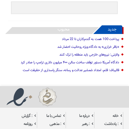
جدید
محبوب
پرداخت 100 همت به گندم‌کاران تا 22 مرداد
«باقر خرازی» به دادگاه ویژه روحانیت احضار شد
ولایتی: نیرو‌های خارجی باید منطقه را ترک کنند
دادگاه آمریکا دستور توقف ساخت سالن ۴۰۰ میلیون دلاری ترامپ را صادر کرد
قالیباف: قلم، امتداد شمشیر عدالت و رسانه، سنگر پاسداری از حقیقت است
خانه
درباره ما
تماس با ما
: گزارش
: یادداشت
: رهبر
: مذهبی
روزنامه