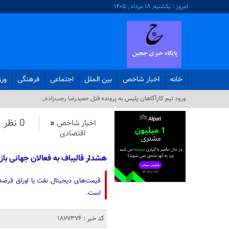
امروز : یکشنبه, ۱۸ مرداد , ۱۴۰۵
خانه
اخبار شاخص
بین الملل
اجتماعی
فرهنگی
ور
س_
0 نظر
اخبار شاخص
«
اقتصادی
هشدار قالیباف به فعالان جهانی بازا
قیمت‌های دیجیتال نفت یا اوراق قرض
است.
کد خبر : 1877376