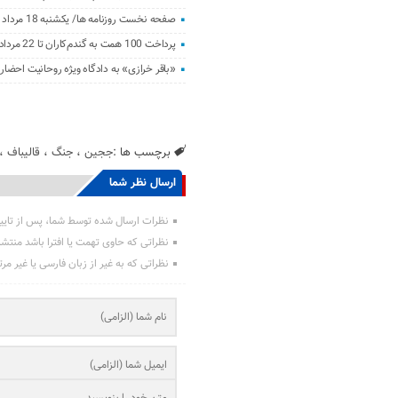
صفحه نخست روزنامه ها/ یکشنبه 18 مرداد 1405
پرداخت 100 همت به گندم‌کاران تا 22 مرداد
«باقر خرازی» به دادگاه ویژه روحانیت احضار
برچسب ها :
ججین
،
جنگ
،
قالیباف
،
ارسال نظر شما
نظرات ارسال شده توسط شما، پس از تایی
نظراتی که حاوی تهمت یا افترا باشد منتش
نظراتی که به غیر از زبان فارسی یا غیر مر