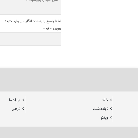
لطفا پاسخ را به عدد انگلیسی وارد کنید:
هجده − نه =
خانه
درباره ما
: یادداشت
: رهبر
ویدئو