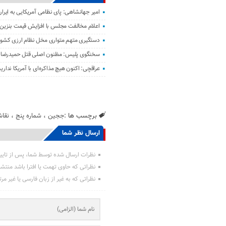
امیر جهانشاهی: پای نظامی آمریکایی به ایران
اعلام مخالفت مجلس با افزایش قیمت بنزین
دستگیری متهم متواری مخل نظام ارزی کشور 
سخنگوی پلیس: مظنون اصلی قتل حمیدرضا ر
عراقچی: اکنون هیچ مذاکره‌ای با آمریکا نداری
برچسب ها :
ججین
،
شماره پنج
،
نقا
ارسال نظر شما
نظرات ارسال شده توسط شما، پس از تایی
نظراتی که حاوی تهمت یا افترا باشد منتش
نظراتی که به غیر از زبان فارسی یا غیر مر