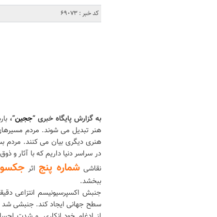
کد خبر : 69073
به گزارش پایگاه خبری “
ججین
”،
بار
هنر تبدیل می شوند. مردم مسیرهای ط
هنری دیگری بیان می کنند. مردم ب
در سراسر دنیا داریم که با آثار و ذ
شماره پنج
جکسون
نقاشی
اثر
ببخشد.
جنبش اکسپرسیونیسم انتزاعی دقیقا
سطح جهانی ایجاد کند. جنبشی شد که
از ادغام خود انکاری و شدت احس