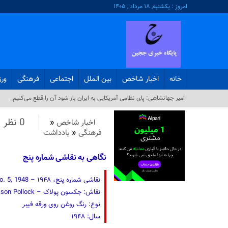
امروز : یکشنبه, ۱۸ مرداد , ۱۴۰۵
خانه
اخبار شاخص
بین الملل
اجتماعی
فرهنگی
ور
امیر جهانشاهی: پای نظامی آمریکایی به ایران باز شود آن را قطع می‌کنیم_
0 نظر
اخبار شاخص
«
فرهنگی
«
یادداشت
نگاهی به نقاشی شماره پنج
نقاشی شماره پنج، ۱۹۴۸ – No. 5, 1948
نقاش: جکسون پولاک – Jackson Pollock
نوع: رنگ روغن روی ورقه فیبر
سال: ۱۹۴۸