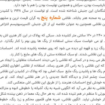
آنارشیست بودن، سرکش و همچنین نهلیست بودن را هم با خود دارد.
جکسون پولاک به عنوان یکی از پیشگامان این جنبش شناخته شده است. او توانست در سال ۱۹۴۸ با 
شماره پنج
 به صحنه هنر بتاباند. نقاشی
به گران قیمت ترین و مشهور
ین نقاشی همچنین به عنوان خلاصه ای از کل جنبش اکسپرسیونیسم انتزاعی
این نقاشی روی صفحه فیبری به ابعاد ۲۴۰ در ۱۲۰ سانتی متر کشیده شد. سبکی که پولاک در این کار هنری اش به
. او می خواست سبک سنتی استفاده از رنگ ها روی بوم را کنار بگذارد. در
رنگ زرد و قهوه ای دیده می شود که روی صفحه پاشیده شده اند. احساسات
این نقاشی شدند. او سبک استفاده سنتی از رنگ های مایع را کنار زد.
ظر می رسد و در کسانی که نقاشی را می دیدند احساسات متفاوتی را ایجاد می
 که این نقاشی را به راس آثار هنری رساند. استفاده از نقاشی اطواری (نقاشی
 رنگ ها و پاشیدن رنگ مایع سبک اصلی بود که پولاک در کشیدن این نقاشی
ست چشم انداز و دیدگاه کاملا جدیدی را در هنر نقاشی ایجاد کند. او می
 خودش اوج احساسات هنرمند را از طریق این نقاشی اش منعکس کند.
اشی به نظر می آید که الگویی شبیه به یک آشیانه یا خطوطی انبوه و متراکم
ورتی نا منظم در هم تنیده شده اند. به هر حال یک معما در ذهن بیننده شکل
 اثر خوشش نیاید. الگوی نقاشی، ضربه های قلموی محکم و زرد رنگ، خطوط