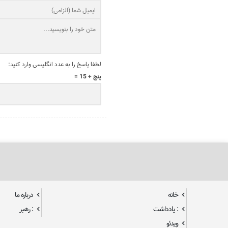
لطفا پاسخ را به عدد انگلیسی وارد کنید:
پنج + 15 =
خانه
درباره ما
: یادداشت
: رهبر
ویدئو