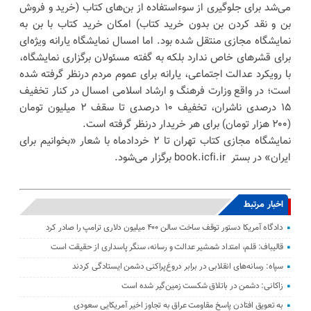
می‌شد برای جلوگیری از سوءاستفاده از بن‌های کتاب (خرید و فروش
بن و نقد کردن بن بدون خرید کتاب) امکان خرید کتاب با بن به
نمایشگاه مجازی منتقل شده بود. اما امسال نمایشگاه یارانه ویژه‌ای
برای قشرهای خاص ندارد بلکه به گفته مسئولان برگزاری نمایشگاه،
با رویکرد عدالت اجتماعی، یارانه برای عموم مردم درنظر گرفته شده
است؛ در واقع وزارت فرهنگ و ارشاد اسلامی امسال در کنار تخفیف
۱۵ درصدی ناشران، تخفیف ۱۰ درصدی تا سقف ۲ میلیون تومان
(۲۰۰ هزار تومان) برای هر خریدار درنظر گرفته است.
نمایشگاه مجازی کتاب تهران تا ۲ خردادماه با شعار «بخوانیم برای
ایران» در بستر book.icfi.ir برگزار می‌شود.
اخبار مرتبط
دادگاه آمریکا دستور توقف ساخت سالن ۴۰۰ میلیون دلاری ترامپ را صادر کرد
قالیباف: قلم، امتداد شمشیر عدالت و رسانه، سنگر پاسداری از حقیقت است
سپاه: رسانه‌های انقلابی در برابر دروغ‌پراکنی دشمن ایستادگی کردند
زاکانی: دشمن در باتلاق شکست زمین‌گیر شده است
به تعویق افتادن پاسخ مقاومت عراق به تجاوز اخیر آمریکایی سعودی