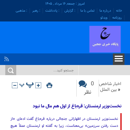
امروز : جمعه, ۱۶ مرداد , ۱۴۰۵
خانه
درباره ما
تماس با ما
: گزارش
: یادداشت
: رهبر
: مذهبی
روزنامه
ویدئو
0
اخبار شاخص
«
بین الملل
نظر
نخست‌وزیر ارمنستان: قره‌باغ از اول هم مال ما نبود
نخست‌وزیر ارمنستان در اظهاراتی جنجالی درباره قره‌باغ گفت ادعای «از
دست رفتن سرزمین» بی‌معناست، زیرا به گفته او ارمنستان عملاً هیچ