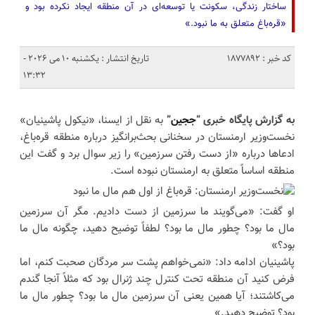
ساختار زندگی، سکونت یا توسعه‌ای در آن منطقه ایجاد نکرده بود و
«قره‌باغ متعلق به ما نبود.»
کد خبر : 1877892
تاریخ انتشار : یکشنبه 10 می 2026 -
13:32
به گزارش پایگاه خبری “
ججین
”
به نقل از ایسنا، «نیکول پاشینیان»
نخست‌وزیر ارمنستان در سخنانی بحث‌برانگیز درباره منطقه قره‌باغ،
ادعاها درباره «از دست رفتن سرزمین» را زیر سوال برد و گفت این
منطقه اساساً متعلق به ارمنستان نبوده است.
او گفت: «می‌گویند ما سرزمین از دست دادیم. مگر آن سرزمین
مال ما بود؟ چطور مال ما بود؟ لطفاً توضیح دهید، چگونه مال ما
بود؟»
پاشینیان ادامه داد: «نمی‌خواهم پشت سر مردگان صحبت کنم، اما
فرض کنید آن منطقه تحت کنترل چند ژنرال بود که مثلاً آنجا گندم
می‌کاشتند؛ آیا همین یعنی آن سرزمین مال ما بود؟ چطور مال ما
بود؟ توضیح دهید.»