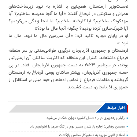
نخست‌وزیر ارمنستان همچنین با اشاره به نبود زیرساخت‌های
عمرانی و سکونتی در قره‌باغ گفت: «آیا ما آنجا مدرسه ساختیم؟ آیا
مهدکودک ساختیم؟ آیا کارخانه ساختیم؟ آیا آنجا زندگی می‌کردیم؟
آیا شهرک‌سازی کرده بودیم؟ چگونه آنجا مال ما بود؟»
او در پایان دوباره تاکید کرد: «آن سرزمین مال ما نبود. مال ما
نبود.»
ارمنستان و جمهوری آذربایجان درگیری طولانی‌مدتی بر سر منطقه
قره‌باغ داشته‌اند. کنترل این منطقه که اکثریت ساکنان آن ارمنی‌تبار
بودند، در سپتامبر ۲۰۲۳ به دست جمهوری آذربایجان افتاد. در پی
حمله جمهوری آذربایجان، بیشتر ساکنان بومی قره‌باغ به ارمنستان
گریختند و مقامات قره‌باغ از تمامی ادعاهای خود مبنی بر استقلال از
جمهوری آذربایجان، دست کشیدند.
اخبار مرتبط
رگبار و رعدوبرق در راه شمال کشور؛ تهران خنک‌تر می‌شود
محسن رضایی: اجازه باز شدن مسیر دوم در تنگه هرمز را نخواهیم داد
اصلاح قانون مهریه به دستورکار مجلس بازگشت