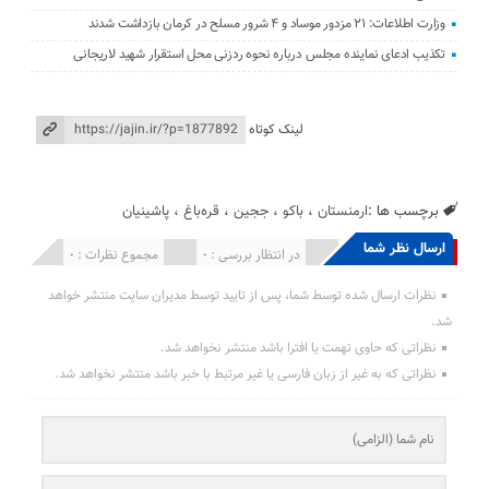
وزارت اطلاعات: ۲۱ مزدور موساد و ۴ شرور مسلح در کرمان بازداشت شدند
تکذیب ادعای نماینده مجلس درباره نحوه ردزنی محل استقرار شهید لاریجانی
لینک کوتاه
برچسب ها :
ارمنستان
،
باکو
،
ججین
،
قره‌باغ
،
پاشینیان
ارسال نظر شما
انتشار یافته : 0
در انتظار بررسی : 0
مجموع نظرات : 0
نظرات ارسال شده توسط شما، پس از تایید توسط مدیران سایت منتشر خواهد
شد.
نظراتی که حاوی تهمت یا افترا باشد منتشر نخواهد شد.
نظراتی که به غیر از زبان فارسی یا غیر مرتبط با خبر باشد منتشر نخواهد شد.