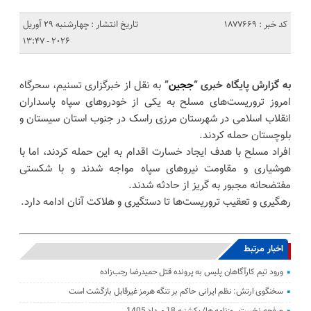
کد خبر : 1877669
تاریخ انتشار : چهارشنبه 29 آوریل
2026 - 13:47
به گزارش پایگاه خبری “
ججین
”
به نقل از خبرگزاری تسنیم، سحرگاه
امروز تروریست‌های مسلح به یکی از خودروهای سپاه پاسداران
انقلاب اسلامی در شهرستان مرزی راسک در جنوب استان سیستان و
بلوچستان حمله کردند.
افراد مسلح با هدف ایجاد خسارت اقدام به این حمله کردند، اما با
هوشیاری و مقاومت نیروهای سپاه مواجه شدند و با شکستی
مفتضحانه مجبور به گریز از حادثه شدند.
رهگیری و تعقیب تروریست‌ها تا دستگیری و هلاکت آنان ادامه دارد.
اخبار مرتبط
ورود تیم کارآگاهان پلیس به پرونده قتل حمیدرضا رجب‌زاده
سخنگوی ارتش: نظم ایرانی حاکم بر تنگه هرمز غیرقابل بازگشت است
صفحه نخست روزنامه ها/ یکشنبه 18 مرداد 1405