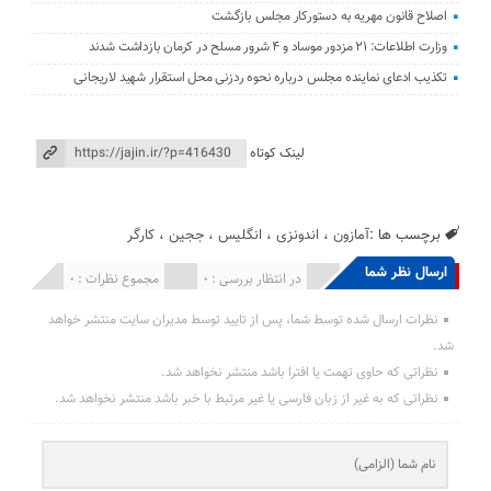
اصلاح قانون مهریه به دستورکار مجلس بازگشت
وزارت اطلاعات: ۲۱ مزدور موساد و ۴ شرور مسلح در کرمان بازداشت شدند
تکذیب ادعای نماینده مجلس درباره نحوه ردزنی محل استقرار شهید لاریجانی
لینک کوتاه
برچسب ها :
آمازون
،
اندونزی
،
انگلیس
،
ججین
،
کارگر
ارسال نظر شما
انتشار یافته : 0
در انتظار بررسی : 0
مجموع نظرات : 0
نظرات ارسال شده توسط شما، پس از تایید توسط مدیران سایت منتشر خواهد
شد.
نظراتی که حاوی تهمت یا افترا باشد منتشر نخواهد شد.
نظراتی که به غیر از زبان فارسی یا غیر مرتبط با خبر باشد منتشر نخواهد شد.