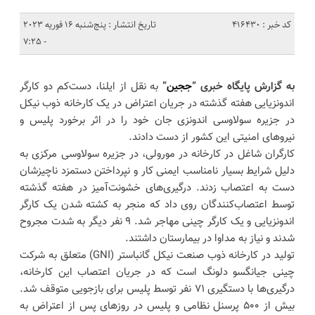
کد خبر : 416430
تاریخ انتشار : پنج‌شنبه 16 فوریه 2023
- 7:25
به گزارش پایگاه خبری “
ججین
”
به نقل از ایلنا، دست‌کم دو کارگر
اندونزیایی هفته گذشته در جریان اعتراض در یک کارخانه ذوب نیکل
در جزیره سولاوسی اندونزی جان خود را در اثر برخورد پلیس و
نیروهای امنیتی این کشور از دست دادند.
کارگران شاغل در کارخانه در مورولی، در جزیره سولاوسی مرکزی به
دلیل شرایط بسیار نامناسب ایمنی کار و نپرداختن دستمزد ناچیزشان
دست به اعتصاب زدند. درگیری‌های خشونت‌آمیز در هفته گذشته
توسط اعتصاب‌کنندگان روی داد که منجر به کشته شدن یک کارگر
اندونزیایی و یک کارگر چینی مهاجر شد. ۹ نفر دیگر به شدت مجروح
شدند و نیاز به مداوا در بیمارستان داشتند.
تولید در کارخانه ذوب صنعت نیکل گانباستر (GNI) متعلق به شرکت
چینی جیانگسو دلونگ است که در جریان اعتصاب این کارخانه،
درگیری‌ها با دستگیری ۷۱ نفر توسط پلیس برای بازجویی متوقف شد.
بیش از ۵۰۰ پرسنل نظامی و پلیس در روزهای پس از اعتراض به