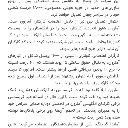
این شرکت در پاسخ به کاهش رشد اقتصادی پس از رونق
فناوری‌های جدید در حوزه هوش مصنوعی، ۱۸۰۰۰ فرصت شغلی
خود را در سراسر جهان تعدیل خواهد کرد.
احتمال تعدیل نیرو نیز از دلایل اعتصاب کارکنان آمازون است.
آمازون هنوز اتحادیه کارکنان خود را در انگلستان را به رسمیت
نشناخته است و به الگوی خصومت خود با سایر کارکنان خود در دیگر
کشورها وفادار مانده است. این شرکت تهدید کرده است که کارکنان
آن نباید دارای هیچ اتحادیه‌ای شوند.
کارگران اعتصابی کاونتری، اقلیتی از ۱۴۰۰ پرسنل شاغل در انبارهای
آمازون، به دنبال حقوق ساعتی ۱۵ پوند هستند که ۴۳ درصد نسبت
به نرخ ۱۰ پوندی دریافتی فعلی آن‌ها بیشتر است. آمازون ۵ درصد
افزایش حقوق را به عنوان پیشنهاد بعد از اعتصاب اول مطرح کرده
بود که کارکنان آن را توهین‌آمیز خواندند.
آمازون قبلاً گفته بود که در کریسمس به کارکنانش ۵۰۰ پوند کمک
هزینه عید پرداخت کرده است. با این حال در آستانه عید کریسمس
برخی کارکنان انگلیسی آمازون در تحصنی دوباره صدای اعتراض خود
را به مدیران رساندند. در تجمع آن‌ها روی برخی پلاکاردها نوشته
شده بود: «من ربات نیستم»!
آماندا گیرینگ، یکی از سازمان‌دهندگان اعتصاب می‌گوید: «این