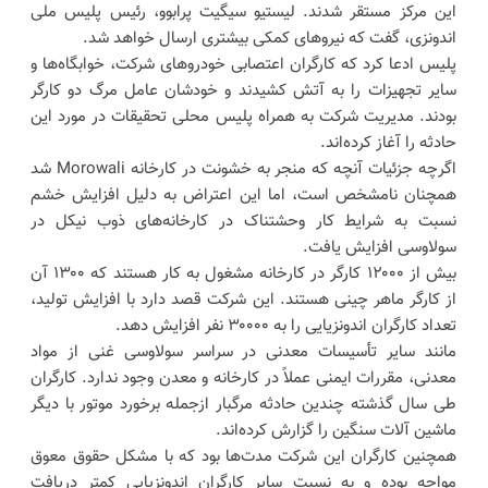
این مرکز مستقر شدند. لیستیو سیگیت پرابوو، رئیس پلیس ملی
اندونزی، گفت که نیروهای کمکی بیشتری ارسال خواهد شد.
پلیس ادعا کرد که کارگران اعتصابی خودروهای شرکت، خوابگاه‌ها و
سایر تجهیزات را به آتش کشیدند و خودشان عامل مرگ دو کارگر
بودند. مدیریت شرکت به همراه پلیس محلی تحقیقات در مورد این
حادثه را آغاز کرده‌اند.
اگرچه جزئیات آنچه که منجر به خشونت در کارخانه Morowali شد
همچنان نامشخص است، اما این اعتراض به دلیل افزایش خشم
نسبت به شرایط کار وحشتناک در کارخانه‌های ذوب نیکل در
سولاوسی افزایش یافت.
بیش از ۱۲۰۰۰ کارگر در کارخانه مشغول به کار هستند که ۱۳۰۰ آن
از کارگر ماهر چینی هستند. این شرکت قصد دارد با افزایش تولید،
تعداد کارگران اندونزیایی را به ۳۰۰۰۰ نفر افزایش دهد.
مانند سایر تأسیسات معدنی در سراسر سولاوسی غنی از مواد
معدنی، مقررات ایمنی عملاً در کارخانه و معدن وجود ندارد. کارگران
طی سال گذشته چندین حادثه مرگبار ازجمله برخورد موتور با دیگر
ماشین آلات سنگین را گزارش کرده‌اند.
همچنین کارگران این شرکت مدت‌ها بود که با مشکل حقوق معوق
مواجه بوده و به نسبت سایر کارگران اندونزیایی کمتر دریافت