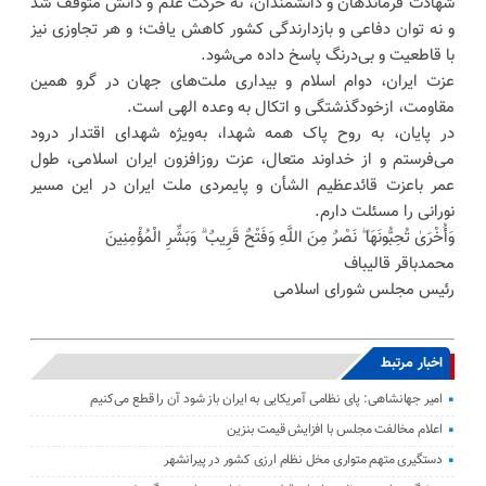
شهادت فرماندهان و دانشمندان، نه حرکت علم و دانش متوقف شد
و نه توان دفاعی و بازدارندگی کشور کاهش یافت؛ و هر تجاوزی نیز
با قاطعیت و بی‌درنگ پاسخ داده می‌شود.
عزت ایران، دوام اسلام و بیداری ملت‌های جهان در گرو همین
مقاومت، ازخودگذشتگی و اتکال به وعده الهی است.
در پایان، به روح پاک همه شهدا، به‌ویژه شهدای اقتدار درود
می‌فرستم و از خداوند متعال، عزت روزافزون ایران اسلامی، طول
عمر باعزت قائدعظیم الشأن و پایمردی ملت ایران در این مسیر
نورانی را مسئلت دارم.
وَأُخْرَىٰ تُحِبُّونَهَا ۖ نَصْرٌ مِنَ اللَّهِ وَفَتْحٌ قَرِیبٌ ۗ وَبَشِّرِ الْمُؤْمِنِینَ
محمدباقر قالیباف
رئیس مجلس شورای اسلامی
اخبار مرتبط
امیر جهانشاهی: پای نظامی آمریکایی به ایران باز شود آن را قطع می‌کنیم
اعلام مخالفت مجلس با افزایش قیمت بنزین
دستگیری متهم متواری مخل نظام ارزی کشور در پیرانشهر