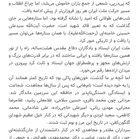
که پی‌درپی، شمعی از جمع یاران خاموش می‌شد، اما چراغ انقلاب و
مسیر حرکت ملت ایران هر روز فروزان‌تر از پیش ادامه یافت.
شب‌هایی طولانی که امید را نشانه گرفته بود، اما ستاره‌هایی بر جای
گذاشت که به تعبیر قائد شهید امت، حضرت آیت‌الله سیدعلی
حسینی خامنه‌ای (رحمت‌الله‌علیه)، با همان ستاره‌ها می‌توان مسیر
را یافت و از تاریکی عبور کرد.
ملت ایران ایستاد و یادگاران دفاع مقدس هشت‌ساله، راه را از نور
همین ستاره‌ها یافتند و ایرانی ساختند که در برابر قدرت‌های بزرگ و
ارتش‌های مجهز و پرطمطراق جهان ایستاد و ثابت کرد پیروزی در
میدان اراده‌ها رقم می‌خورد.
اما آنچه بر ما گذشت، خون‌های پاکی بود که تاریخ کمتر همانند آن
را به خود دیده است؛ نام‌هایی که پس از سال‌ها مجاهدت، شجاعت
و ایستادگی خستگی‌ناپذیر در حافظه این سرزمین ماندگار شد.
مردانی چون محمد باقری، حسین سلامی، غلامعلی رشید، غلامرضا
محرابی، مهدی ربانی، امیرعلی حاجی‌زاده، علی شادمانی، محمد
کاظمی، سعید ایزدی و دیگر شهیدانی که در کنار خیل عظیم شهدای
گلگون‌کفن، در تاریخ این مرز و بوم ثبت شدند.
سرداران مقتدر و مجاهدی که در کنار دانشمندان از جان‌گذشته‌ای
چون دکتر فریدون عباسی، دکتر محمدمهدی طهرانچی و جمعی از