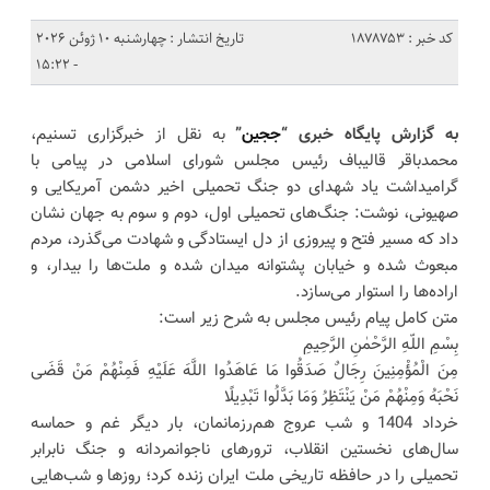
کد خبر : 1878753
تاریخ انتشار : چهارشنبه 10 ژوئن 2026
- 15:22
به گزارش پایگاه خبری “
ججین
”
به نقل از خبرگزاری تسنیم،
محمدباقر قالیباف رئیس مجلس شورای اسلامی در پیامی با
گرامیداشت یاد شهدای دو جنگ تحمیلی اخیر دشمن آمریکایی و
صهیونی، نوشت: جنگ‌های تحمیلی اول، دوم و سوم به جهان نشان
داد که مسیر فتح و پیروزی از دل ایستادگی و شهادت می‌گذرد، مردم
مبعوث شده و خیابان پشتوانه میدان شده و ملت‌ها را بیدار، و
اراده‌ها را استوار می‌سازد.
متن کامل پیام رئیس مجلس به شرح زیر است:
بِسْمِ اللّهِ الرَّحْمٰنِ الرَّحِیمِ
مِنَ الْمُؤْمِنِینَ رِجَالٌ صَدَقُوا مَا عَاهَدُوا اللَّهَ عَلَیْهِ فَمِنْهُمْ مَنْ قَضَى
نَحْبَهُ وَمِنْهُمْ مَنْ یَنْتَظِرُ وَمَا بَدَّلُوا تَبْدِیلًا
خرداد 1404 و شب عروج هم‌رزمانمان، بار دیگر غم و حماسه
سال‌های نخستین انقلاب، ترورهای ناجوانمردانه و جنگ نابرابر
تحمیلی را در حافظه تاریخی ملت ایران زنده کرد؛ روزها و شب‌هایی