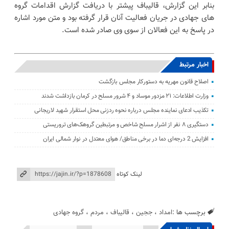
بنابر این گزارش، قالیباف پیشتر با دریافت گزارش اقدامات گروه
های جهادی در جریان فعالیت آنان قرار گرفته بود و متن مورد اشاره
در پاسخ به این فعالان از سوی وی صادر شده است.
اخبار مرتبط
اصلاح قانون مهریه به دستورکار مجلس بازگشت
وزارت اطلاعات: ۲۱ مزدور موساد و ۴ شرور مسلح در کرمان بازداشت شدند
تکذیب ادعای نماینده مجلس درباره نحوه ردزنی محل استقرار شهید لاریجانی
دستگیری ۸ نفر از اشرار مسلح شاخص و مرتبطین گروهک‌های تروریستی
افزایش 2 درجه‌ای دما در برخی مناطق/ هوای معتدل در نوار شمالی ایران
لینک کوتاه
برچسب ها :
امداد
،
ججین
،
قالیباف
،
مردم
،
گروه جهادی