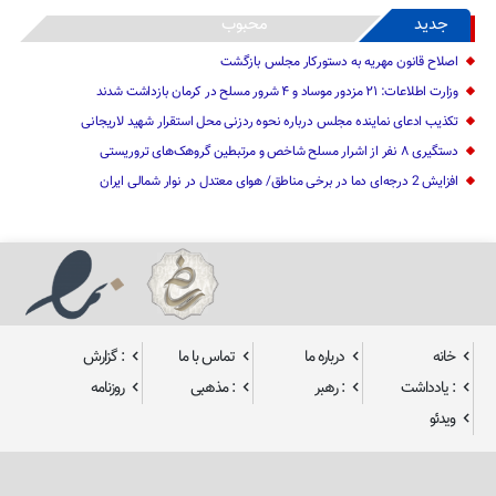
جدید
محبوب
اصلاح قانون مهریه به دستورکار مجلس بازگشت
وزارت اطلاعات: ۲۱ مزدور موساد و ۴ شرور مسلح در کرمان بازداشت شدند
تکذیب ادعای نماینده مجلس درباره نحوه ردزنی محل استقرار شهید لاریجانی
دستگیری ۸ نفر از اشرار مسلح شاخص و مرتبطین گروهک‌های تروریستی
افزایش 2 درجه‌ای دما در برخی مناطق/ هوای معتدل در نوار شمالی ایران
خانه
درباره ما
تماس با ما
: گزارش
: یادداشت
: رهبر
: مذهبی
روزنامه
ویدئو