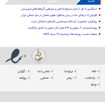
جدید
محبوب
دستگیری ۸ نفر از اشرار مسلح شاخص و مرتبطین گروهک‌های تروریستی
افزایش 2 درجه‌ای دما در برخی مناطق/ هوای معتدل در نوار شمالی ایران
پزشکیان: شخصیت آیت‌الله سیدمجتبی خامنه‌ای استثنائی است
پورجمشیدیان: ۲ میلیون و ۸۲۸ هزار زائر اربعین به کشور بازگشتند
صفحه نخست روزنامه ها/ پنجشنبه 15 مرداد 1405
خانه
درباره ما
تماس با ما
: گزارش
: یادداشت
: رهبر
: مذهبی
روزنامه
ویدئو