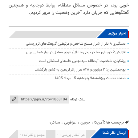
خوبی بود، در خصوص مسائل منطقه، روابط دوجانبه و همچنین
گفتگوهایی که جریان دارد آخرین وضعیت را مرور کردیم.
اخبار مرتبط
دستگیری ۸ نفر از اشرار مسلح شاخص و مرتبطین گروهک‌های تروریستی
افزایش 2 درجه‌ای دما در برخی مناطق/ هوای معتدل در نوار شمالی ایران
پزشکیان: شخصیت آیت‌الله سیدمجتبی خامنه‌ای استثنائی است
پورجمشیدیان: ۲ میلیون و ۸۲۸ هزار زائر اربعین به کشور بازگشتند
صفحه نخست روزنامه ها/ پنجشنبه 15 مرداد 1405
لینک کوتاه
برچسب ها :
آمریکا
،
ججین
،
عراقچی
،
مذاکره
ارسال نظر شما
انتشار یافته : 0
در انتظار بررسی : 0
مجموع نظرات : 0