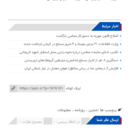
اخبار مرتبط
اصلاح قانون مهریه به دستورکار مجلس بازگشت
وزارت اطلاعات: ۲۱ مزدور موساد و ۴ شرور مسلح در کرمان بازداشت شدند
تکذیب ادعای نماینده مجلس درباره نحوه ردزنی محل استقرار شهید لاریجانی
دستگیری ۸ نفر از اشرار مسلح شاخص و مرتبطین گروهک‌های تروریستی
افزایش 2 درجه‌ای دما در برخی مناطق/ هوای معتدل در نوار شمالی ایران
لینک کوتاه
برچسب ها :
ججین
،
روزنامه
،
مطبوعات
ارسال نظر شما
انتشار یافته : 0
در انتظار بررسی : 0
مجموع نظرات : 0