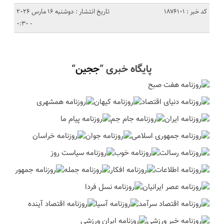
کد خبر : 1876101
تاریخ انتشار : دوشنبه 16 مارس 2026
- 0:30
پایگاه خبری “
ججین
“