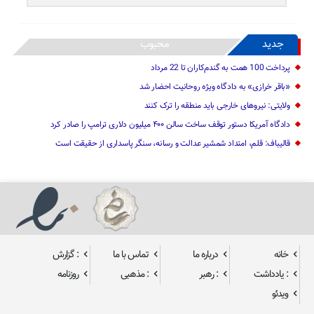
جدید
محبوب
پرداخت 100 همت به گندم‌کاران تا 22 مرداد
«باقر خرازی» به دادگاه ویژه روحانیت احضار شد
ولایتی: نیرو‌های خارجی باید منطقه را ترک کنند
دادگاه آمریکا دستور توقف ساخت سالن ۴۰۰ میلیون دلاری ترامپ را صادر کرد
قالیباف: قلم، امتداد شمشیر عدالت و رسانه، سنگر پاسداری از حقیقت است
خانه
درباره ما
تماس با ما
: گزارش
: یادداشت
: رهبر
: مذهبی
روزنامه
ویدئو