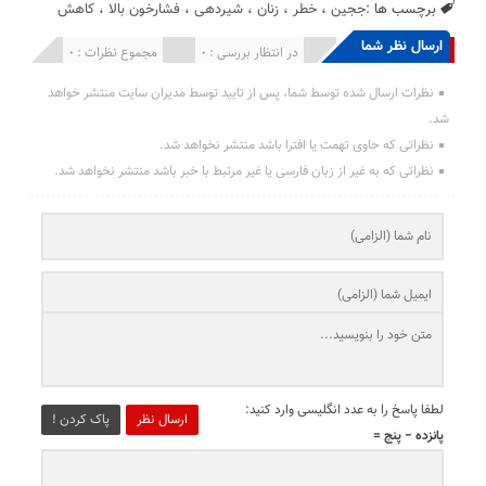
برچسب ها :
ججین
،
خطر
،
زنان
،
شیردهی
،
فشارخون بالا
،
کاهش
ارسال نظر شما
انتشار یافته : 0
در انتظار بررسی : 0
مجموع نظرات : 0
نظرات ارسال شده توسط شما، پس از تایید توسط مدیران سایت منتشر خواهد
شد.
نظراتی که حاوی تهمت یا افترا باشد منتشر نخواهد شد.
نظراتی که به غیر از زبان فارسی یا غیر مرتبط با خبر باشد منتشر نخواهد شد.
لطفا پاسخ را به عدد انگلیسی وارد کنید:
ارسال نظر
پاک کردن !
پانزده − پنج =