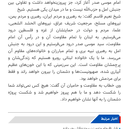
امام موسی صدر آغاز کرد، جز پیروزینخواهد داشت و تفاوتی بین
جنبش امل و حزب‌الله نیست و ما در میدان یکی هستیم. شیخ
شیخ نعیم قاسم گفت: به رهبری و مردم ایران، رهبری و مردم یمن،
نیروهای مسلح، مرجعیت شریف عراق، نیروهای الحشد الشعبی،
علما، مردم و دولت در حمایتشان از غزه و فلسطین درود
می‌فرستیم. به لبنان با تمام مقاومت آن و در رأس آن امام
مقاومت، سید موسی صدر درود می‌فرستیم و این درود به جنبش
امل به رهبری نبیه بری و تمام مبارزان و خانواده‌های مقاوم آن
می‌رسد. ما با یک خانواده لبنانی روبرو هستیم که زندگی‌شان و
پرچمشان مقاومت است. این سرزمینی که با این خون‌های عظیم
آبیاری شده، صهیونیست‌ها و دشمنان را بیرون خواهد راند و فقط
برای مردمش خواهد بود.
وی خطاب به مقاومت و حامیان آن گفت: هیچ کس نمی‌تواند شما
را شکست دهد و ما با هم پیروز خواهیم شد و شکست پروژه
دشمنان را به آنها نشان خواهیم داد.
اخبار مرتبط
فرار نافرجام متهم زن پرونده قتل رجب‌زاده