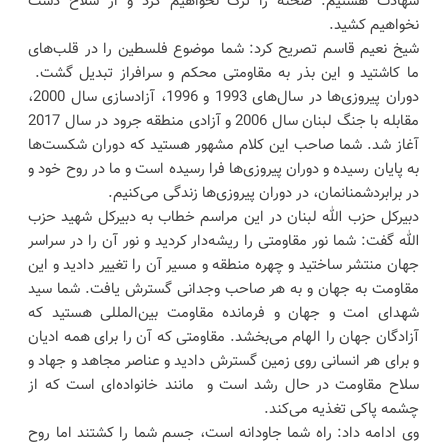
شهادت هستیم. صحنه را ترک نخواهیم کرد و از سلاح دست
نخواهیم کشید.
شیخ نعیم قاسم تصریح کرد: شما موضوع فلسطین را در قلب‌های
ما کاشتید و این بذر به مقاومتی محکم و سرافراز تبدیل گشت.
دوران پیروزی‌ها در سال‌های 1993 و 1996، آزادسازی سال 2000،
مقابله با جنگ لبنان سال 2006 و آزادی منطقه جرود در سال 2017
آغاز شد. شما صاحب این کلام مشهور هستید که دوران شکست‌ها
به پایان رسیده و دوران پیروزی‌ها فرا رسیده است و ما در روح خود و
در برابردشمنانمان، در دوران پیروزی‌ها زندگی می‌کنیم.
دبیرکل حزب الله لبنان در این مراسم خطاب به دبیرکل شهید حزب
الله گفت: شما نور مقاومتی را ریشه‌دار کردید و نور آن را در سراسر
جهان منتشر ساختید و چهره منطقه و مسیر آن را تغییر دادید و این
مقاومت به جهان و به هر صاحب وجدانی گسترش یافت. شما سید
شهدای امت و جهان و فرمانده مقاومت بین‌المللی هستید که
آزادگان جهان را الهام می‌بخشد. مقاومتی که آن را برای همه ادیان
و برای هر انسانی روی زمین گسترش دادید و عناصر مجاهد و جهاد و
سلاح مقاومت در حال رشد است و مانند خانواده‌ای است که از
چشمه پاکی تغذیه می‌کند.
وی ادامه داد: راه شما جاودانه است، جسم شما را کشتند اما روح