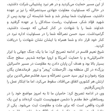
از این مسیر حمایت می‌کردید و در هر نبرد پشتیبانی شرکت داشتید،
در حالی که مسئولیت معاونت جهادی سیدنصرالله را نیز بر عهده
داشتید، مسئولیت شما بیشتر شد و شما شایسته آن بودید.پس از
شهید فؤاد شکر، مسئولیت ریاست ستادکل را بر عهده گرفتید و
خداوند شما را با شهادت در کنار کسانی که دوست داشتید،
گرامیداشت. سید حسن نصرالله شما را در مسئولیت اداره نبرد در
کنار خود قرار داد و شما همراه با ایشان نشان شهادت را دریافت
کردید.
شیخ نعیم قاسم در ادامه تصریح کرد: ما با یک جنگ جهانی با ابزار
«اسرائیلی» و با حمایت آمریکا و اروپا مواجه شدیم. سطح جنگ
بسیار بالا بود و هدف آن پایان دادن به مقاومت در مسیر «اسرائیل
بزرگ» در کل منطقه بود. اگرحملات “پیجر” و ترور فرماندهان یگان
ویژه رضوان و ترور سید حسن نصرالله و سید هاشم صفی‌الدین برای
ارتش هر کشوری اتفاق می‌افتاد، سقوط می‌کرد، اما ما ابتکار عمل را
بازپس‌گرفتیم.
وی در ادامه تصریح کرد: حامیان ما تا به امروز مواضع خود را در
روستاهای خط مقدم با دشمن صهیونیست تثبیت کرده‌اند و این یک
قدرت واقعی است که برای ملت و مقاومت ثبت می‌شود. یکی از