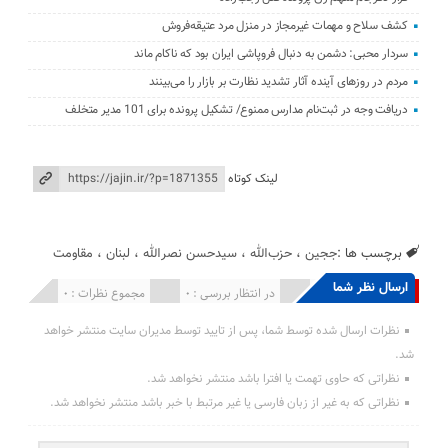
کشف سلاح و مهمات غیرمجاز در منزل مرد عتیقه‌فروش
سردار محبی: دشمن به دنبال فروپاشی ایران بود که ناکام ماند
مردم در روزهای آینده آثار تشدید نظارت بر بازار را می‌بینند
دریافت وجه در ثبت‌نام مدارس ممنوع/ تشکیل پرونده برای 101 مدیر متخلف
لینک کوتاه
برچسب ها :
ججین
،
حزب‌الله
،
سیدحسن نصرالله
،
لبنان
،
مقاومت
ارسال نظر شما
انتشار یافته : 0
در انتظار بررسی : 0
مجموع نظرات : 0
نظرات ارسال شده توسط شما، پس از تایید توسط مدیران سایت منتشر خواهد
شد.
نظراتی که حاوی تهمت یا افترا باشد منتشر نخواهد شد.
نظراتی که به غیر از زبان فارسی یا غیر مرتبط با خبر باشد منتشر نخواهد شد.