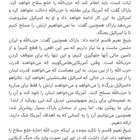
ثبات است، باید اعلام کند که حزب‌الله را خلع سلاح خواهد کرد.
باراک گفت که آمریکا برای مقابله با حزب‌الله دخالت نخواهد کرد و
اسرائیل به این کار ادامه خواهد داد و او به اسرائیل مشروعیت
می‌دهد.باراک همچنین گفت: ما نمی‌خواهیم ارتش را مسلح کنیم
تا با اسرائیل بجنگد.
شیخ نعیم قاسم ادامه داد: باراک همچنین گفت: حزب‌الله و ایران
دشمن ماست و ما نیاز داریم که سر این افعی را قطع کنیم! و از
تامین مالی آنها جلوگیری کنیم، و این تنها راه برای متوقف کردن
حزب‌الله است. وقتی آمریکایی‌هامی‌گویند که می‌خواهند قدرت
حزب الله را از بین ببرند، به این معناست که می‌خواهند قدرت لبنان
را از بین ببرند، در حالی که اسرائیل عقب‌نشینی نخواهد کرد. نتانیاهو
«اسرائیل بزرگ» را می‌خواهد و می‌خواهند ارتش را فقط برای مبارزه
با حزب‌الله مسلح کنند. آمریکا می‌خواهد لبنان را نابود کند و آن را
به ضمیمه‌ای برای رژیم صهیونیستی تبدیل کند.این رویکرد از ابتدا
برای ما روشن بود، اما پس از سخنان باراک بسیار روشن‌تر شد،
همچنین می‌توانیم آن را به کسانی که به اهداف آمریکا شک دارند،
ارائه دهیم.
شیخ نعیم قاسم با تاکید مجدد بر اینکه حزب الله اجازه خلع سلاح را
نخواهد داد، ابراز داشت که در غیر این صورت وارد یک جنگ کربلایی