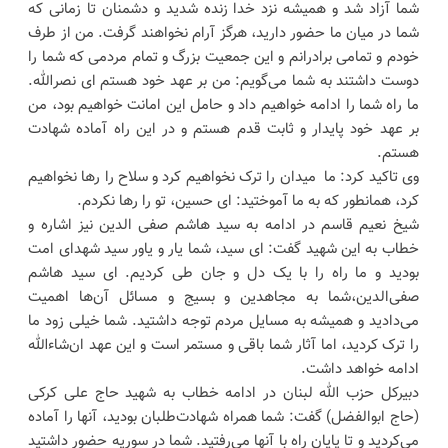
شما آزاد شد و همیشه نزد خدا زنده شدید و دشمنان تا زمانی که
شما در میان ما حضور دارید، هرگز آرام نخواهند گرفت. من از طرف
خودم و تمامی برادرانم و این جمعیت بزرگ و تمام مردمی که شما را
دوست داشتند به شما می‌گویم: من بر عهد خود هستم ای نصرالله.
ما راه شما را ادامه خواهیم داد و حامل این امانت خواهیم بود، من
بر عهد خود پایدار و ثابت قدم هستم و در این راه آماده شهادت
هستم.
وی تاکید کرد: ما میدان را ترک نخواهیم کرد و سلاح را رها نخواهیم
کرد، همانطور که به ما آموختید: ای حسین، تو را رها نکردم.
شیخ نعیم قاسم در ادامه به سید هاشم صفی الدین نیز اشاره و
خطاب به این شهید گفت: ای سید، شما یار و یاور سید شهدای امت
بودید و ما راه را با یک دل و جان طی کردیم. ای سید هاشم
صفی‌الدین،شما به مجاهدین و بسیج و مسائل آن‌ها اهمیت
می‌دادید و همیشه به مسایل مردم توجه داشتید. شما خیلی زود ما
را ترک کردید، اما آثار شما باقی و مستمر است و این عهد ان‌شاءالله
ادامه خواهد داشت.
دبیرکل حزب الله لبنان در ادامه خطاب به شهید حاج علی کرکی
(حاج ابوالفضل) گفت: شما همراه شهادت‌طلبان بودید، آنها را آماده
می‌کردید و تا پایان راه با آنها می‌رفتید. شما در سوریه حضور داشتید