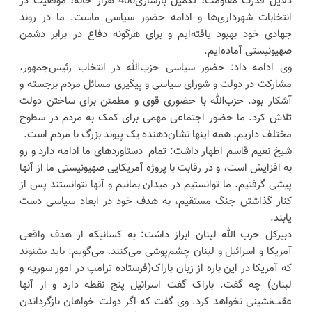
دلایل قدرت مقاومت، تکمیل بازسازی400 هزار خانه، موفقیت در
انتخابات شهرداری‌ها و ادامه حضور سیاسی ماست. ما در روند
جهادی خود بهبود یافته‌ایم و برای هرگونه دفاع در برابر دشمن
صهیونیستی آماده‌ایم.
وی ادامه داد: حضور سیاسی حزب‌الله در انتخاب رئیس‌جمهور،
مشارکت در دولت و شورای سیاسی و پیگیری مسائل مردم برجسته و
آشکار بود. حزب‌الله با حضوری قوی و مطمئن برای ساختن دولت
تلاش کرد. ما حضور اجتماعی مهمی برای کمک به مردم در سطوح
مختلف داریم، همه اینها نشان‌دهنده یک پیوند بزرگ با مردم است.
شیخ نعیم قاسم اظهار داشت: تمام دستاوردهای ما ادامه دارد و رو
به افزایش است، و در رقابت با پروژه آمریکایی صهیونیستی ما از آنها
پیشی گرفتیم. ما توانستیم در میدان بمانیم و آنها نتوانستند پس از
کنار گذاشتن جنگ مستقیم، به هدف خود در ابعاد سیاسی دست
یابند.
دبیرکل حزب الله لبنان ابراز داشت: به کسانیکه از هدف واقعی
آمریکا و اسرائیل و لبنان چشم‌پوشی می‌کنند، می‌گویم: باید بشنوند
که آمریکا در این باره از زبان باراک(فرستاده ترامپ در امور سوریه و
لبنان) چه گفت. باراک گفت اسرائیل پنج نقطه دارد و از آنها
عقب‌نشینی نخواهد کرد. وی گفت که اگر دولت خواهان بازگرداندن