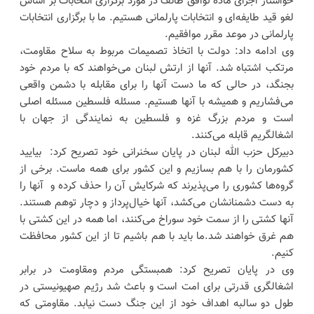
خواستار اجرای ماده توافق طائف در مورد برگزاری انتخابات بر اساس
لغو قید طایفه‌ای و انتخابات پارلمانی هستیم. ما با برگزاری انتخابات
پارلمانی در موعد مقرر موافقیم.
وی ادامه داد: دولت با اتخاذ تصمیمات مربوط به سلاح مقاومت،
مرتکب اشتباه شد. آنها از ارتش لبنان می‌خواهند که با مردم خود
بجنگد، در حالی که ما دست آنها را برای مقابله با دشمن واقعی
می‌فشاریم و همیشه با آنها هستیم. مسئله فلسطین مسئله اصلی
است و مردم بزرگ غزه و فلسطین به نمایندگی از جهان با
اشغالگریم قابله می‌کنند.
دبیرکل حزب الله لبنان در پایان سخنرانی خود تصریح کرد: بیایید
کشورمان را با هم بسازیم و این کشور برای همه ماست. برخی از
گروه‌ها کشوری را می‌پذیرند که شرکایش آن را حذف کرده و آنها را
به دست دشمنانشان می‌کشد، آنها خیال‌پرداز و دچار توهم هستند.
آنها کشتی را از سمت خود سوراخ می‌کنند، اما همه در این کشتی با
هم غرق خواهند شد.ما باید با هم باشیم تا از این کشور محافظت
کنیم.
وی در پایان تصریح کرد: همبستگی مردم ومقاومت در برابر
اشغالگری قدرتی برای امت است و باعث شد رژیم صهیونیستی در
طول دو سالبه اهداف خود از این جنگ دست نیابد. مقاومتی که