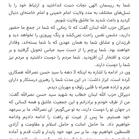
شما به ریسمان الهی نجات دست انداختید و ارتباط خود را با
نسل‌های مختلف به مدد ولایت امام خمینی و امام خامنه‌ای دنبال
کردید و باعث شدید ما عاشق ولایت شویم.
دبیرکل حزب الله لبنان گفت که تا زمانی که شما در جمع ما حضور
دارید، دشمن نفس راحت نمی‌کشد و رنگ پیروزی را نخواهد دید و
فرزندان و عشاق شما به همان عهدی که با شما بسته‌اند، وفادار
خواهند بود. شما پرچم را از دست سید عباس تحویل گرفتید و بر
عزت و افتخار آن افزودید. شما مردم را دوست داشتید و مردم نیز
شما را دوست دارند.
وی در ادامه با اشاره به اینکه 3 دهه با سید حسن نصرالله همکاری
کرده است، ابراز داشت: در این مدت شما را رهبری درستکار و دارای
عزم و اراده همراه با قلبی رئوف و مهربان دیدم.
دبیرکل حزب الله لبنان خطاب به شهید سید حسن نصرالله گفت:
من از طرف خودم و برادرانم و این جمعیت عاشق و همه کسانی که
در جهان تو را دوست دارند، به تو می‌گویم: ای نصرالله، ما بر سرعهد
خود هستیم. ما پس از غیبت تو راهت را ادامه دادیم وادامه
خواهیم داد. ما حامل امانت و حامل اسلام و مقاومت و آزادی
فلسطین خواهیم بود. ما بر سر عهد خود پایدار و ثابت قدم و آماده