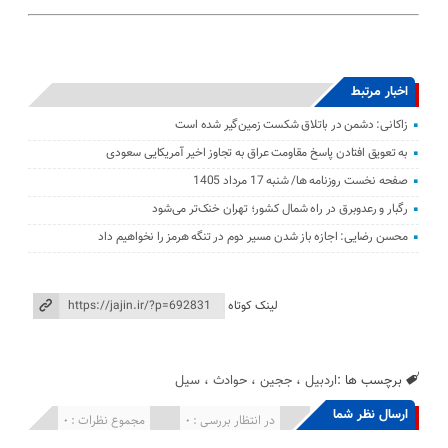
اخبار مرتبط
زاکانی: دشمن در باتلاق شکست زمین‌گیر شده است
به تعویق افتادن پاسخ مقاومت عراق به تجاوز اخیر آمریکایی سعودی
صفحه نخست روزنامه ها/ شنبه 17 مرداد 1405
رگبار و رعدوبرق در راه شمال کشور؛ تهران خنک‌تر می‌شود
محسن رضایی: اجازه باز شدن مسیر دوم در تنگه هرمز را نخواهیم داد
لینک کوتاه
برچسب ها :
اردبیل
،
ججین
،
حوادث
،
سیل
ارسال نظر شما
انتشار یافته : 0
در انتظار بررسی : 0
مجموع نظرات : 0