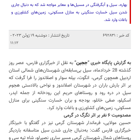
بهاره، سیل و آبگرفتگی در مسیل‌ها و معابر مواجه شد که به دنبال جاری
شدن سیل خسارت سنگینی به منازل مسکونی، زمین‌های کشاورزی و
باغات وارد شد.
کد خبر : 692831
تاریخ انتشار : دوشنبه 19 ژوئن 2023 -
11:12
به گزارش پایگاه خبری “
ججین
”
به نقل از خبرگزاری فارس، عصر روز
گذشته 28 خردادماه، سیل بی‌سابقه‌ای شهرستان‌های شمالی استان
اردبیل همچون گرمی، انگوت، بیله سوار و اصلاندوز را فرا گرفت که
بر اثر بارش باران در شهرستان اصلاندوز و نواحی بالادستی هجوم
سیل در دره رود و روستاهای حریم این رودخانه از جمله ایدر،
اسکیلو، صفی خانلو، بودجه و بران خسارت سنگینی برای منازل
مسکونی، زمین‌های کشاورزی و باغات وارد کرد.
مصدومیت ۶ نفر بر اثر تگرگ در گرمی
حسین مولایی، فرماندار شهرستان گرمی نیز در گفتگو با خبرنگار
خبرگزاری فارس گفت: به‌دنبال جاری شدن سیل متاسفانه باردیگر
روستاهای شمال شهرستان گرمی مسیر ساری نصیرلو، شاه تپه سی و