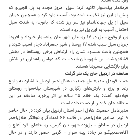
وارد شده است.
فرماندار بیله‌سوار تاکید کرد: سیل امروز مجدد به پل انجیرلو که
پیش از این نیز تخریب شده بود، آسیب وارد کرد و همچنین جریان
سیل از پل جهانخانملو نیز سر ریز شده که باتوجه به شدت سیل
احتمال آسیب به این پل نیز زیاد است.
وی از وقوع سیل در ۱۷ روستای شهرستان بیله‌سوار خبرداد و افزود:
جریان سیل سبب شده ۱۷ روستا و شهر جعفرآباد دچار آسیب شوند و
همچنین باعث مسدود شدن راه ارتباطی برخی روستاها در بخش
قشلاق‌دشت این شهرستان شده‌است که عوامل راهداری در تلاش
برای بازگشایی مسیرها هستند.
صاعقه در اردبیل جان یک نفر گرفت
حمید قویدل مدیرعامل جمعیت هلال‌احمر اردبیل با اشاره به وقوع
رعد و برق و بارش‌های رگباری در شهرستان بیله‌سوار- روستای
فولادلو، گفت: یک خانم ٦٥ ساله بر اثر برخورد صاعقه در این
منطقه جان خود را از دست داده است.
مدیرعامل جمعیت هلال احمر استان اردبیل بیان کرد: در حال حاضر
٨ تیم امدادی هلال‌احمر در قالب ۶۴ امدادگر و نجاتگر هلال‌احمر
اردبیل در مناطق سیل‌زده شهرستان گرمی، روستاهای قره آغاج و
آقامحمدبیگلو در جاده بیله سوار – گرمی حضور دارند و در حال