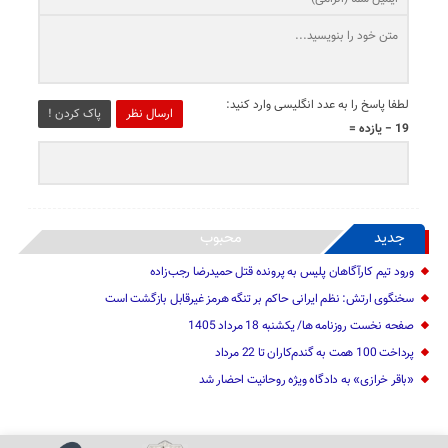
لطفا پاسخ را به عدد انگلیسی وارد کنید:
ارسال نظر
پاک کردن !
19 − یازده =
جدید
محبوب
ورود تیم کارآگاهان پلیس به پرونده قتل حمیدرضا رجب‌زاده
سخنگوی ارتش: نظم ایرانی حاکم بر تنگه هرمز غیرقابل بازگشت است
صفحه نخست روزنامه ها/ یکشنبه 18 مرداد 1405
پرداخت 100 همت به گندم‌کاران تا 22 مرداد
«باقر خرازی» به دادگاه ویژه روحانیت احضار شد