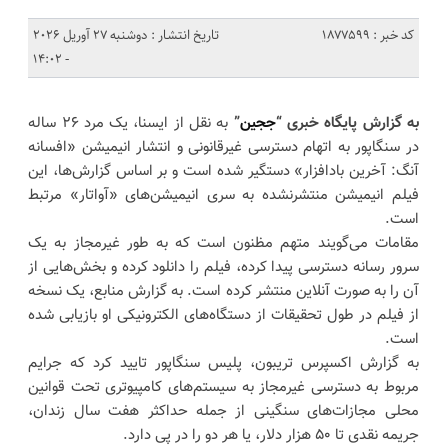
کد خبر : 1877599
تاریخ انتشار : دوشنبه 27 آوریل 2026
- 14:02
به گزارش پایگاه خبری “
ججین
”
به نقل از ایسنا، یک مرد ۲۶ ساله
در سنگاپور به اتهام دسترسی غیرقانونی و انتشار انیمیشن «افسانه
آنگ: آخرین بادافزار» دستگیر شده است و بر اساس گزارش‌ها، این
فیلم انیمیشن منتشرنشده به سری انیمیشن‌های «آواتار» مرتبط
است.
مقامات می‌گویند متهم مظنون است که به طور غیرمجاز به یک
سرور رسانه دسترسی پیدا کرده، فیلم را دانلود کرده و بخش‌هایی از
آن را به صورت آنلاین منتشر کرده است. به گزارش منابع، یک نسخه
از فیلم در طول تحقیقات از دستگاه‌های الکترونیکی او بازیابی شده
است.
به گزارش اکسپرس تریبون، پلیس سنگاپور تایید کرد که جرایم
مربوط به دسترسی غیرمجاز به سیستم‌های کامپیوتری تحت قوانین
محلی مجازات‌های سنگینی از جمله حداکثر هفت سال زندان،
جریمه نقدی تا ۵۰ هزار دلار، یا هر دو را در پی دارد.