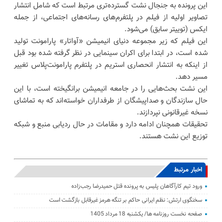
این پرونده به جنجال نشت گسترده‌تری مرتبط است که شامل انتشار
تصاویر اولیه از فیلم در پلتفرم‌های رسانه‌های اجتماعی، از جمله
ایکس (توییتر سابق) می‌شود.
این فیلم که زیر مجموعه دنیای انیمیشن «آواتار» پارامونت تولید
شده است، در ابتدا برای اکران سینمایی در نظر گرفته شده بود قبل
از اینکه به انتشار انحصاری استریم در پلتفرم پارامونت‌پلاس تغییر
مسیر دهد.
این نشت بحث‌هایی را در جامعه انیمیشن برانگیخته است، با این
حال سازندگان و صداپیشگان از طرفداران خواسته‌اند که به تماشای
نسخه غیرقانونی نپردازند.
تحقیقات همچنان ادامه دارد و مقامات در حال ردیابی منبع و شبکه
توزیع این نشت هستند.
اخبار مرتبط
ورود تیم کارآگاهان پلیس به پرونده قتل حمیدرضا رجب‌زاده
سخنگوی ارتش: نظم ایرانی حاکم بر تنگه هرمز غیرقابل بازگشت است
صفحه نخست روزنامه ها/ یکشنبه 18 مرداد 1405