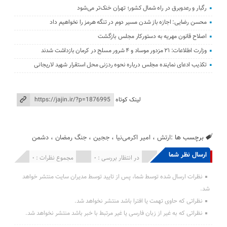
رگبار و رعدوبرق در راه شمال کشور؛ تهران خنک‌تر می‌شود
محسن رضایی: اجازه باز شدن مسیر دوم در تنگه هرمز را نخواهیم داد
اصلاح قانون مهریه به دستورکار مجلس بازگشت
وزارت اطلاعات: ۲۱ مزدور موساد و ۴ شرور مسلح در کرمان بازداشت شدند
تکذیب ادعای نماینده مجلس درباره نحوه ردزنی محل استقرار شهید لاریجانی
لینک کوتاه
برچسب ها :
ارتش
،
امیر اکرمی‌نیا
،
ججین
،
جنگ رمضان
،
دشمن
ارسال نظر شما
انتشار یافته : 0
در انتظار بررسی : 0
مجموع نظرات : 0
نظرات ارسال شده توسط شما، پس از تایید توسط مدیران سایت منتشر خواهد
شد.
نظراتی که حاوی تهمت یا افترا باشد منتشر نخواهد شد.
نظراتی که به غیر از زبان فارسی یا غیر مرتبط با خبر باشد منتشر نخواهد شد.