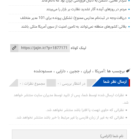
سردار محبی: دشمن به دنبال فروپاشی ایران بود که ناکام ماند
مردم در روزهای آینده آثار تشدید نظارت بر بازار را می‌بینند
دریافت وجه در ثبت‌نام مدارس ممنوع/ تشکیل پرونده برای 101 مدیر متخلف
بقائی:کشورهای منطقه نمی‌توانند به تامین امنیت از سوی آمریکا متکی باشند
لینک کوتاه
برچسب ها :
آمریکا
،
ایران
،
ججین
،
دارایی
،
مسدودشده
ارسال نظر شما
انتشار یافته : 0
در انتظار بررسی : 0
مجموع نظرات : 0
نظرات ارسال شده توسط شما، پس از تایید توسط مدیران سایت منتشر خواهد
شد.
نظراتی که حاوی تهمت یا افترا باشد منتشر نخواهد شد.
نظراتی که به غیر از زبان فارسی یا غیر مرتبط با خبر باشد منتشر نخواهد شد.