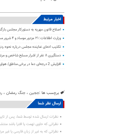
اخبار مرتبط
اصلاح قانون مهریه به دستورکار مجلس باز
وزارت اطلاعات: ۲۱ مزدور موساد و ۴ شرور مسلح در کرمان بازداشت شدند
تکذیب ادعای نماینده مجلس درباره نحوه ردز
دستگیری ۸ نفر از اشرار مسلح شاخص و مرتبطین گروهک‌های تروریستی
افزایش 2 درجه‌ای دما در برخی مناطق/ هوای معتدل در نوار شمالی ایران
برچسب ها :
ججین
،
جنگ رمضان
،
ره
ارسال نظر شما
نظرات ارسال شده توسط شما، پس از تایی
نظراتی که حاوی تهمت یا افترا باشد منتش
نظراتی که به غیر از زبان فارسی یا غیر مر