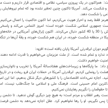
ت: هم‌اکنون در یک پیروزی سیاسی، نظامی و اقتصادی قرار داریم و دست ما
 شکست می‌کند. آمریکا تاکنون چنین تحقیر نشده بود که تمام نیروهایش را
لامی را شکست دهد.
 هرمز فقط رصد و احراز هویت می‌کردیم، اما اکنون حاکمیت را اعمال می‌کنیم.
به دست جمهوری اسلامی شکست خورده است؛ امروز التماس می‌کند و پاسخی
نمی‌گیرد، در حالی که قبلاً هر حرکتش را 30 یا 40 کشور دنبال می‌کردند. اکنون ژنرال‌های آمریکایی در خانه‌ها
یکا در منطقه شکست خورده، در ایران هم شکست خورده، و یقهٔ آن‌ها در تنگه
ویم دوران ابرقدرتی آمریکا پایان یافته است» افزود:
ود ندارد و تمام شده است. از ملت عزیزمان می‌خواهیم با قدرت ادامه دهند؛
 امنیت خواهیم داشت.
ما پایگاه‌ها و زیرساخت‌های هفتادسالهٔ آمریکا را تخریب و ناتوان‌سازی
شت را رونمایی کردیم. ابرقدرتی آمریکا در حملات ایران فرو ریخت و در تاریخ
ید. اجازه نمی‌دادند اقتصادمان را با کشورهای دیگر شکل بدهیم، اما این امر
دکترین امام حسینی است. فرهنگ ملی و اسلامی ما جنگ‌طلب نیست، اما
ا حقوقمان را نگیریم رهایشان نمی‌کنیم.
ست رهبر انقلاب و مردم است؛ به هیچ چیز دیگری گوش ندهید. تا دشمن را
 پس نگیریم، او را رها نخواهیم کرد. عقل اجازه نمی‌دهد به دشمن فرصت