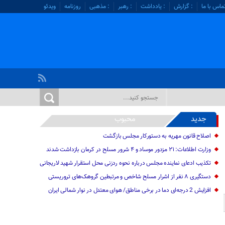
ماس با ما
: گزارش
: یادداشت
: رهبر
: مذهبی
روزنامه
ویدئو
جدید
محبوب
اصلاح قانون مهریه به دستورکار مجلس بازگشت
وزارت اطلاعات: ۲۱ مزدور موساد و ۴ شرور مسلح در کرمان بازداشت شدند
تکذیب ادعای نماینده مجلس درباره نحوه ردزنی محل استقرار شهید لاریجانی
دستگیری ۸ نفر از اشرار مسلح شاخص و مرتبطین گروهک‌های تروریستی
افزایش 2 درجه‌ای دما در برخی مناطق/ هوای معتدل در نوار شمالی ایران