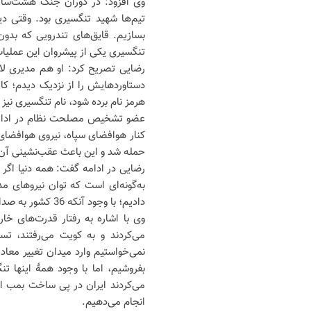
وی افزود: در دوران جنگ هشت‌ساله
تیم‌ها شهید تنگسیری بود. وقتی د
بسازیم. قایق‌های تندرویی که بدو
تنگسیری یکی از پیشروان این عملیات‌ه
دستاوردهایش را از نزدیک دیدم؛ کار 
هرمز نام برده شود، نام تنگسیری نیز 
کنار هوافضای سپاه، نیروی هوافضای د
حمله شد و این باعث عقب‌نشینی آن گ
رضایی در ادامه گفت: همه دنیا اگر ج
به‌گونه‌ای است که توان نیروهای مد
دادیم؛ با وجود آنکه 36 کشور به صدام کمک می‌کردند، تنگه را نبستیم.
وی با اشاره به رفتار قدرت‌های 
می‌کردند و به کویت می‌رفتند، تس
نمی‌خواستیم وارد میدان تغییر معاد
بفروشیم، اما با وجود همهٔ اینها تنگ
می‌کردند ایران در پی ساخت بمب اتم 
انجام می‌دهیم.