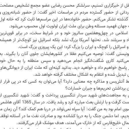
قل از خبرگزاری تسنیم، سرلشکر محسن رضایی عضو مجمع تشخیص مصلحت
ردانی از حضور گسترده مردم در مراسمات اخیر گفت: از حضور شبانه‌روزی و
شته تشکر می‌کنم. حضور خانواده‌ها در این مراسم‌ها ثابت کرد که خانه اول
که جهان فهمید مسئله وطن برای ملت ایران اولویت اول محسوب می‌شود.
اسلامی در چهل‌وهفتمین سالروز خود و در شرایط سخت، در برابر قوی‌ترین
 سربلند شد. نه‌تنها آمریکا بزرگ نشد بلکه اسرائیل نیز کوچک‌تر از همیشه
و اسرائیل را کوچک و ایران را بزرگ کرد؛ این یک پیروزی بزرگ است.
ونیستی گفت: توصیه می‌کنیم عقلا در کشورهایشان جلوی آنان را بگیرند. به
ر می‌کنید کاری شگفت‌انگیز انجام می‌دهید و سپس منطقه را به حال خود
 پاسخ خواهیم داد و خواهید دید. بدانید کینه‌ای که ملت ایران از دیوانگی‌های
 تبدیل شده و انتقام به اشکال مختلف گرفته خواهد شد.
یط آتش‌بس و مذاکره چه معنایی دارد؟ آیا می‌توان به کسی که در پی فرار از
برداشتن تحریم‌ها و جبران خسارات؟
به مجاهدت‌های شهید سردار تنگسیری پرداخت و گفت: شهید تنگسیری از
نوجوانی وارد میدان شد. اسلحه به دست گرفت و با ارتش بعث مبارزه کرد و رشد یافت. در سال 1365 آقای ه
 امام بود به من گفت: آیا سپاه نمی‌تواند در دریا هم کمک کند؟ آن زمان ما
بودیم، اما دشمن جنگ را به دریا کشانده بود و صادرات نفت ما در آستانه توقف
مال خلیج‌فارس که از خارک می‌آمدند، هدف موشک قرار می‌گرفتند.