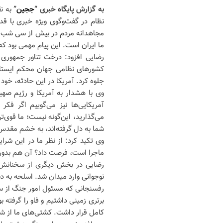
به گزارش پایگاه خبری “
ججین
”
به ن
نظام در گفت‌وگوی ویژه خبری با قد
مجاهدانه مردم در بیش از سی شب گذ
ما ایران است. این پیام مهمی بود 
رضایی افزود: درخت تناور جمهوری 
کشورهای نظامی جهان محکم ایستاد و
جلوه کرد. آمریکا در این حادثه، خود 
وی با هشدار به آمریکا و رژیم صهی
آمریکایی‌ها نیز می‌گوییم اگر فک
می‌گذارید، این‌گونه نیست؛ ما قوی‌تر
شما به دل گرفته‌اند، به خشم مقدس
وی تکید کرد: از نظر ما در این شرا
ماجرا است، فرصت داد؟ آن هم بدون 
رضایی در بخش دیگری از سخنانش 
رفسنجانی که مسئول امور جنگ از سوی
برتری زمینی داشتیم و فاو را گرفته 
کامل قرار داشت. کشتی‌های ما از ش