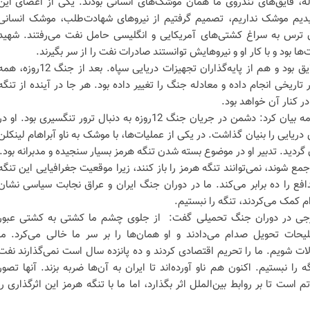
، قایق‌های تندروی ما همان موشک‌های انسانی بودند. یکی از اعضای این
یدیم موشک نداریم، تصمیم گرفتیم از نیروهای شهادت‌طلب، موشک انسانی
ن ترس به سراغ کشتی‌های آمریکایی و انگلیسی حامل نفت می‌رفتند. شهید
ا بود و با کار او و نیروهایش توانستند صادرات نفت را از سر بگیرند.
رضایی تصریح کرد: او هم مدیری لایق بود و هم از پایه‌گذاران تجهیزات دریایی سپاه. بعد از جنگ 12روزه
تاریخی انجام داده و معادله جنگ را تغییر داده بود. هر جا در آینده از تنگه
در کنار آن خواهد بود.
عضو تشخیص مصلحت نظام در ادامه بیان کرد: دشمن در جریان جنگ 12روزه به دنبال ترور تنگسیری بود. او د
ریایی را بنیان گذاشت. در یکی از عملیات‌ها، با موشک به ناو آبراهام لینکلن
ردید. تدبیر او در موضوع بسته شدن تنگه هرمز بسیار سنجیده و مدبرانه بود.
مع شوند، نمی‌توانند تنگه هرمز را باز کنند، زیرا موقعیت جغرافیایی این تنگه
افع را ده برابر می‌کند. ما در دوران جنگ ایران و عراق نجابت سیاسی نشان
خارجی در دوران جنگ تحمیلی گفت: از جلوی چشم ما کشتی به کشتی عبور
لیحات تحویل صدام می‌دادند و او همان‌ها را بر سر ما خالی می‌کرد. ما
لات شویم. ما را تحریم اقتصادی کردند و ده پانزده سال است نمی‌گذارند نفت
ه را نبستیم. اکنون هم ناو آورده‌اند تا ایران به آن‌ها ضربه بزند. آنها تصور
است تا بر روابط بین‌الملل اثر بگذارد، اما ما با تنگه هرمز این اثرگذاری را