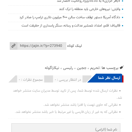
«باقر خرازی» به دادگاه ویژه روحانیت احضار شد
ولایتی: نیرو‌های خارجی باید منطقه را ترک کنند
دادگاه آمریکا دستور توقف ساخت سالن ۴۰۰ میلیون دلاری ترامپ را صادر کرد
قالیباف: قلم، امتداد شمشیر عدالت و رسانه، سنگر پاسداری از حقیقت است
لینک کوتاه
برچسب ها :
تحریم
،
ججین
،
رئیسی
،
نیکاراگوئه
ارسال نظر شما
انتشار یافته : 0
در انتظار بررسی : 0
مجموع نظرات : 0
نظرات ارسال شده توسط شما، پس از تایید توسط مدیران سایت منتشر خواهد
شد.
نظراتی که حاوی تهمت یا افترا باشد منتشر نخواهد شد.
نظراتی که به غیر از زبان فارسی یا غیر مرتبط با خبر باشد منتشر نخواهد شد.