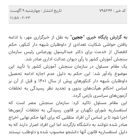
کد خبر : 795246
تاریخ انتشار : چهارشنبه 9 آگوست
2023 - 11:58
به گزارش پایگاه خبری “
ججین
”
به نقل از خبرگزاری مهر، با ادامه
یافتن حواشی شکایت تعدادی از داوطلبان شبهه دار کنکور، حکم
انفصال از خدمت برای دکتر عبدالرسول پورعباس رئیس سازمان
سنجش آموزش کشور با رأی دیوان عدالت اداری صادر شد.
یک مقام مسئول در سازمان سنجش آموزش کشور با تأیید این
موضوع یادآور شد: این حکم به دلیل عدم اجازه ادامه تحصیل
داوطلبان شبهه دار کنکورهای پیش از سال ۱۴۰۱ و قبل از آن بر
اساس احکام هیأت‌های بدوی و تجدید نظر رسیدگی به تخلفات
آزمون‌های سراسری بازمی گردد.
این مقام مسئول تاکید کرد: سازمان سنجش مصر است که
استفساریه شورای نگهبان بر قانون رسیدگی به تخلفات آزمون‌ها
اجرا شود تا بر اساس آن افراد متقلبی که برای آنها حکم نهایی اخراج
صادر شده نتوانند به دانشگاه بازگردند اما این افراد اصرار دارند که به
دلیل استفساریه قانون آنها دانشجو محسوب شده و داوطلب نیستند