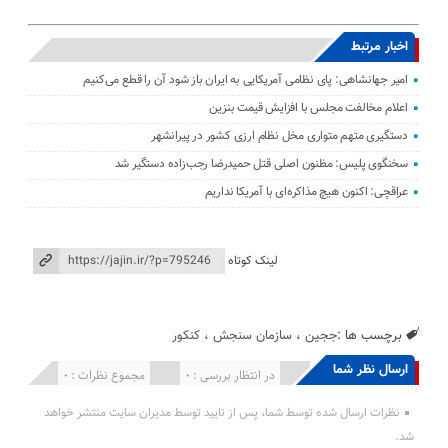
اخبار مرتبط
امیر جهانشاهی: پای نظامی آمریکایی به ایران باز شود آن را قطع می‌کنیم
اعلام مخالفت مجلس با افزایش قیمت بنزین
دستگیری متهم متواری مخل نظام ارزی کشور در پیرانشهر
سخنگوی پلیس: مظنون اصلی قتل حمیدرضا رجب‌زاده دستگیر شد
عراقچی: اکنون هیچ مذاکره‌ای با آمریکا نداریم
لینک کوتاه
برچسب ها :
ججین
،
سازمان سنجش
،
کنکور
ارسال نظر شما
انتشار یافته : 0
در انتظار بررسی : 0
مجموع نظرات : 0
نظرات ارسال شده توسط شما، پس از تایید توسط مدیران سایت منتشر خواهد
شد.