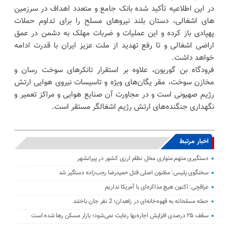
در این اطلاعیه تأکید شده بانک جامع و متعدد اهداف در سرزمین
های اشغالی، دستان بلند نیروهای مسلح را برای تداوم حملات
پهپادی باز کرده و این عملیات و ضربات مهلک به دشمن در عمق
اراضی اشغالی و تا رفع تهدید از ملت عزیز ایران با قدرت ادامه
خواهد داشت.
فرودگاه بن گوریون، علاوه بر استقرار تانکرهای سوخت رسان و
مخازن سوخت، مقر یگان‌های ویژه و تاسیسات نیروی هوایی ارتش
رژیم صهیونی است و در مجاورت آن صنایع هوایی و مراکز تعمیر و
نگهداری جنگنده‌های ارتش رژیم اشغالگر مستقر است.
اخبار مرتبط
دستگیری متهم متواری مخل نظام ارزی کشور در پیرانشهر
سخنگوی پلیس: مظنون اصلی قتل حمیدرضا رجب‌زاده دستگیر شد
عراقچی: اکنون هیچ مذاکره‌ای با آمریکا نداریم
حمله مسلحانه به قهوه‌خانه‌ای در زاهدان؛ 2 نفر جان باختند
سقف ۲۵ درصدی افزایش اجاره‌بها رعایت نمی‌شود؛ بازار مسکن رها شده است