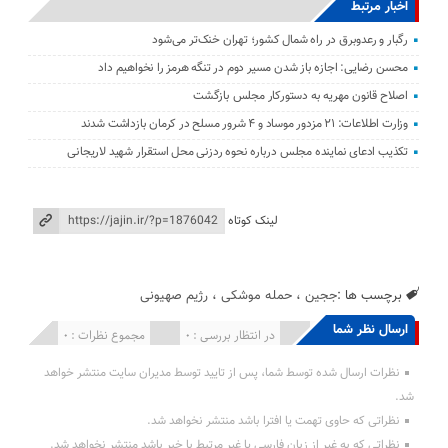
اخبار مرتبط
رگبار و رعدوبرق در راه شمال کشور؛ تهران خنک‌تر می‌شود
محسن رضایی: اجازه باز شدن مسیر دوم در تنگه هرمز را نخواهیم داد
اصلاح قانون مهریه به دستورکار مجلس بازگشت
وزارت اطلاعات: ۲۱ مزدور موساد و ۴ شرور مسلح در کرمان بازداشت شدند
تکذیب ادعای نماینده مجلس درباره نحوه ردزنی محل استقرار شهید لاریجانی
لینک کوتاه
برچسب ها :
ججین
،
حمله موشکی
،
رژیم صهیونی
ارسال نظر شما
انتشار یافته : 0
در انتظار بررسی : 0
مجموع نظرات : 0
نظرات ارسال شده توسط شما، پس از تایید توسط مدیران سایت منتشر خواهد
شد.
نظراتی که حاوی تهمت یا افترا باشد منتشر نخواهد شد.
نظراتی که به غیر از زبان فارسی یا غیر مرتبط با خبر باشد منتشر نخواهد شد.