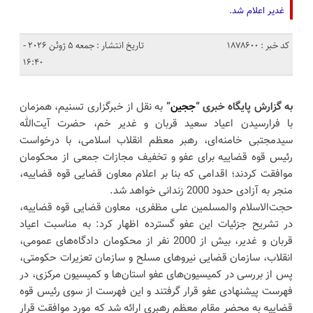
غدیر اعلام شد.
کد خبر : 1878600
تاریخ انتشار : جمعه 5 ژوئن 2026 -
16:40
به گزارش پایگاه خبری “
ججین
”
به نقل از خبرگزاری تسنیم، همزمان
با فرارسیدن اعیاد سعید قربان و غدیر خم، حضرت آیت‌الله
سیدمجتبی خامنه‌ای، رهبر معظم انقلاب اسلامی، با درخواست
رئیس قوه قضاییه برای عفو و تخفیف مجازات جمعی از محکومان
موافقت کردند؛ اقدامی که بنا بر اعلام معاون قضایی قوه قضاییه،
منجر به آزادی حدود 2000 زندانی خواهد شد.
حجت‌الاسلام والمسلمین علی مظفری، معاون قضایی قوه قضاییه،
در تشریح جزئیات این عفو گسترده اظهار کرد: به مناسبت اعیاد
قربان و غدیر، بیش از 2000 نفر از محکومان دادگاه‌های عمومی،
انقلاب، سازمان قضایی نیرو‌های مسلح و سازمان تعزیرات حکومتی،
پس از بررسی در کمیسیون‌های عفو استان‌ها و کمیسیون مرکزی، در
فهرست پیشنهادی عفو قرار گرفتند و این فهرست از سوی رئیس قوه
قضاییه به محضر مقام معظم رهبری ارائه شد که مورد موافقت قرار