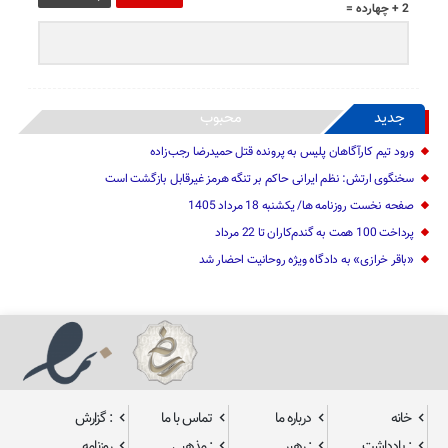
2 + چهارده =
جدید
محبوب
ورود تیم کارآگاهان پلیس به پرونده قتل حمیدرضا رجب‌زاده
سخنگوی ارتش: نظم ایرانی حاکم بر تنگه هرمز غیرقابل بازگشت است
صفحه نخست روزنامه ها/ یکشنبه 18 مرداد 1405
پرداخت 100 همت به گندم‌کاران تا 22 مرداد
«باقر خرازی» به دادگاه ویژه روحانیت احضار شد
خانه
درباره ما
تماس با ما
: گزارش
: یادداشت
: رهبر
: مذهبی
روزنامه