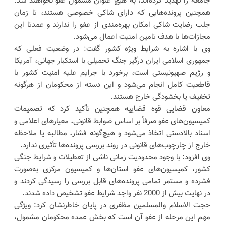
جامعه را تهدید کرده‌اند، به هیچ عنوان مشمول عفو نخواهند شد.
همچنین پرونده‌هایی که دارای شاکی خصوصی هستند، تا زمان
جلب رضایت شاکی امکان بهره‌مندی از عفو را ندارند و عمدتا این
مجازات‌ها با هدف تامین امنیت اعمال می‌شود.
وی با اشاره به شرایط ویژه کشور گفت: در وضعیت فعلی که
جمهوری اسلامی ایران درگیر جنگ تحمیلی با استکبار جهانی، آمریکا
و رژیم صهیونیستی است، برخورد با جرایم علیه امنیت کشور با
قاطعیت کامل انجام می‌شود و این دسته از محکومان از هرگونه
تخفیف یا بخشودگی خارج هستند.
معاون قضایی قوه قضاییه همچنین تأکید کرد که تصمیمات
کمیسیون‌های عفو صرفاً بر اساس ضوابط قانونی، معیار‌های اعلامی و
اسناد بالادستی اتخاذ می‌شود و هیچ‌گونه فشار، مطالبه یا ملاحظه
خارج از چارچوب‌های قانونی در روند بررسی پرونده‌ها تأثیری ندارد.
وی افزود: با وجود محدودیت زمانی ناشی از تعطیلات و شرایط جنگی
کشور، کمیسیون‌های عفو استان‌ها و کمیسیون مرکزی به‌صورت
فشرده و مستمر تمامی پرونده‌های قابل بررسی را رسیدگی کردند و
در نهایت بیش از 2000 نفر واجد شرایط عفو تشخیص داده شدند.
حجت الاسلام والمسلمین مظفری در پایان خاطرنشان کرد: ویژگی
مهم این مرحله از عفو آن است که بخش عمده محکومان مشمول،