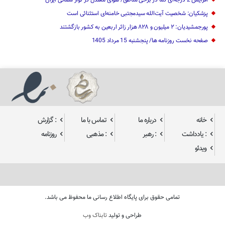
افزایش 2 درجه‌ای دما در برخی مناطق/ هوای معتدل در نوار شمالی ایران
پزشکیان: شخصیت آیت‌الله سیدمجتبی خامنه‌ای استثنائی است
پورجمشیدیان: ۲ میلیون و ۸۲۸ هزار زائر اربعین به کشور بازگشتند
صفحه نخست روزنامه ها/ پنجشنبه 15 مرداد 1405
خانه
درباره ما
تماس با ما
: گزارش
: یادداشت
: رهبر
: مذهبی
روزنامه
ویدئو
تمامی حقوق برای پایگاه اطلاع رسانی ما محفوظ می باشد.
طراحی و تولید
تابناک وب