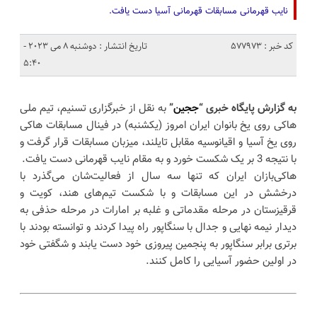
نایب قهرمانی مسابقات قهرمانی آسیا دست یافت.
کد خبر : 577973
تاریخ انتشار : دوشنبه 8 می 2023 -
5:40
به گزارش پایگاه خبری “
ججین
”
به نقل از خبرگزاری تسنیم، تیم ملی
هاکی روی یخ بانوان ایران امروز (یکشنبه) در فینال مسابقات هاکی
روی یخ آسیا و اقیانوسیه مقابل تایلند، میزبان مسابقات قرار گرفت و
با نتیجه 3 بر یک شکست خورد و به مقام نایب قهرمانی دست یافت.
هاکی‌بازان ایران که تنها سه سال از فعالیت‌شان می‌گذرد با
درخشش در این مسابقات و با شکست تیم‌های هند، کویت و
قرقیزستان در مرحله مقدماتی و غلبه بر امارات در مرحله حذفی به
دیدار نیمه نهایی و جدال با سنگاپور راه پیدا کردند و توانسته بودند با
برتری برابر سنگاپور به پنجمین پیروزی خود دست یابند و شگفتی خود
در اولین حضور آسیایی را کامل کنند.