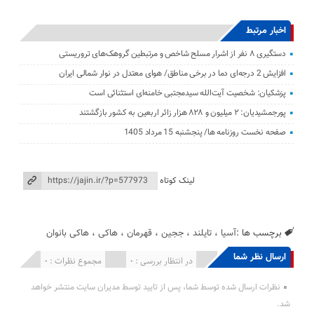
اخبار مرتبط
دستگیری ۸ نفر از اشرار مسلح شاخص و مرتبطین گروهک‌های تروریستی
افزایش 2 درجه‌ای دما در برخی مناطق/ هوای معتدل در نوار شمالی ایران
پزشکیان: شخصیت آیت‌الله سیدمجتبی خامنه‌ای استثنائی است
پورجمشیدیان: ۲ میلیون و ۸۲۸ هزار زائر اربعین به کشور بازگشتند
صفحه نخست روزنامه ها/ پنجشنبه 15 مرداد 1405
لینک کوتاه
برچسب ها :
آسیا
،
تایلند
،
ججین
،
قهرمان
،
هاکی
،
هاکی بانوان
ارسال نظر شما
انتشار یافته : 0
در انتظار بررسی : 0
مجموع نظرات : 0
نظرات ارسال شده توسط شما، پس از تایید توسط مدیران سایت منتشر خواهد
شد.