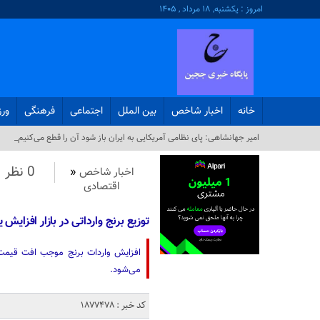
امروز : یکشنبه, ۱۸ مرداد , ۱۴۰۵
خانه
اخبار شاخص
بین الملل
اجتماعی
فرهنگی
ور
امیر جهانشاهی: پای نظامی آمریکایی به ایران باز شود آن را قطع می‌کنیم_
0 نظر
اخبار شاخص
«
اقتصادی
توزیع برنج وارداتی در بازار افزایش 
افزایش واردات برنج موجب افت قیم
می‌شود.
کد خبر : 1877478