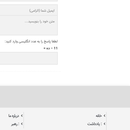
لطفا پاسخ را به عدد انگلیسی وارد کنید:
11 − ده =
خانه
درباره ما
: یادداشت
: رهبر