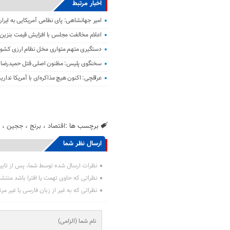
اخبار مرتبط
امیر جهانشاهی: پای نظامی آمریکایی به ایران
اعلام مخالفت مجلس با افزایش قیمت بنزین
دستگیری متهم متواری مخل نظام ارزی کشور 
سخنگوی پلیس: مظنون اصلی قتل حمیدرضا ر
عراقچی: اکنون هیچ مذاکره‌ای با آمریکا نداری
برچسب ها :
اقتصاد
،
برنج
،
ججین
،
ارسال نظر شما
نظرات ارسال شده توسط شما، پس از تایی
نظراتی که حاوی تهمت یا افترا باشد منتش
نظراتی که به غیر از زبان فارسی یا غیر مر