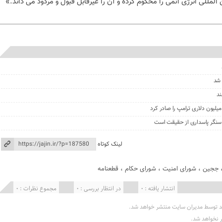
المللی انرژی اتمی را محکوم کرده و آن را غیرقابل قبول و مردود می داند.»
 شد
ند
، سنگر پاسداری از حقیقت است
لینک کوتاه
ججین
،
شورای امنیت
،
شورای حکام
،
قطعنامه
انتشار یافته : 0
در انتظار بررسی : 0
مجموع نظرات : 0
د توسط مدیران سایت منتشر خواهد شد.
ر نخواهد شد.