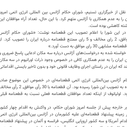
نقل از خبرگزاری تسنیم، شورای حکام آژانس بین المللی انرژی اتمی امروز
 را به عدم همکاری با آژانس متهم کرد. با این حال، تعداد آراء موافقان این
ذشته کاهشی بوده است.
م در این شورا با اعلام تصویب این قطعنامه نوشت: «شورای حکام آژانس
بین‌المللی انرژی اتمی با 26 رای موافق، 2 رای مخالف و 5 رای ممتنع قطعنامه درباره ایران را تصویب کرد. ا
3 رای موافق به دست آورد.»
 خواسته شده به درخواست‌های آژانس درباره سه مکان ادعایی پاسخ ضروری و
ایران را به عدم همکاری کافی در خصوص وجود ذرات اورانیوم در سه مکان
د که ایران در راستای اجرای وظایف قانونی خود و بدون تاخیر بایستی اقداماتی
م آژانس بین‌المللی انرژی اتمی قطعنامه‌ای در خصوص این موضوع صادر
می‌کند. قطعنامه پیشین 18 خردادماه به تصویب این شورا رسیده بود. آن قطعنامه با 30 رأی موافق٬ 2 رأی 
ود. اولیانوف از اینکه تعداد موافقان قطعنامه فعلی نسبت به قطعنامه قبلی
ر خارجه پیش از جلسه امروز شورای حکام، در واکنش به اقدام چهار کشور
 زمینه پیشنهاد قطعنامه‌ای علیه کشورمان در آژانس بین‌المللی انرژی اتمی
دام آمریکا و سه کشور اروپایی انگلیس، فرانسه و آلمان در پیشنهاد قطعنامه