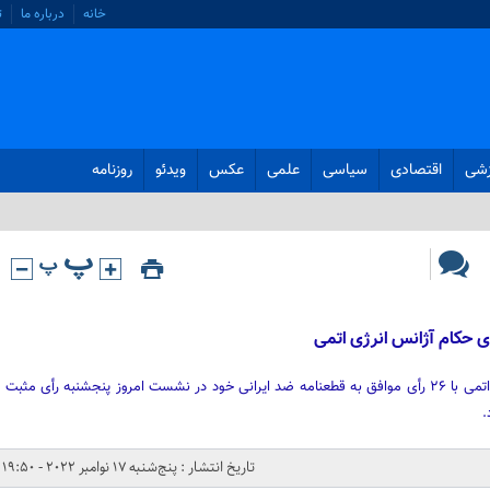
خانه
درباره ما
ت
زشی
اقتصادی
سیاسی
علمی
عکس
ویدئو
روزنامه
ی حکام آژانس انرژی اتمی
شورای حکام آژانس بین المللی انرژی اتمی با ۲۶ رأی موافق به قطعنامه ضد ایرانی خود در نشست امروز پنجشنبه رأی مثبت
.
تاریخ انتشار : پنج‌شنبه 17 نوامبر 2022 - 19:50