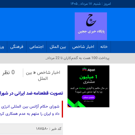
امروز : شنبه, ۱۷ مرداد , ۱۴۰۵
خانه
اخبار شاخص
بین الملل
اجتماعی
فرهنگی
ور
پرداخت 100 همت به گندم‌کاران تا 22 مرداد_
0 نظر
اخبار شاخص
«
بین
الملل
تصویت قطعنامه ضد ایرانی در شورا
داد و ایران را متهم به عدم همکاری کرد
کد خبر : 187580