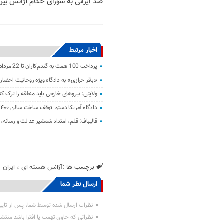
ضد ایرانی به شورای حکام آژانس بین 
اخبار مرتبط
پرداخت 100 همت به گندم‌کاران تا 22 مرداد
«باقر خرازی» به دادگاه ویژه روحانیت احضار
ولایتی: نیرو‌های خارجی باید منطقه را ترک کن
دادگاه آمریکا دستور توقف ساخت سالن ۴۰۰ میلیون دلاری ترامپ را صادر کرد
قالیباف: قلم، امتداد شمشیر عدالت و رسانه
برچسب ها :
آژانس هسته ای
،
ایران
،
ارسال نظر شما
نظرات ارسال شده توسط شما، پس از تایی
نظراتی که حاوی تهمت یا افترا باشد منتش