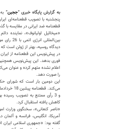
به گزارش پایگاه خبری “
ججین
”
به 
پنجشنبه با تصویب قطعنامه‌ای ایران
قطعنامه ضد ایرانی در مقایسه با گ
«میخائیل اولیانوف»، نماینده دائ
دیدگاه روسیه، بهتر از ژوئن است که قطعنامه مشابهی 0
در پیش‌نویس این قطعنامه از ایران
فوری بدهد. این پیش‌نویس همچنین 
اعلام نشده متهم کرده و عنوان می‌کن
را صورت دهد.
این دومین بار است که شورای حکا
و 3 رأی ممتنع به تصویب رسیده ب
کاهش یافته استقبال کرد.
«ناصر کنعانی»، سخنگوی وزارت امو
آمریکا، انگلیس، فرانسه و آلمان در
گفته بود: «جمهوری اسلامی ایران اق