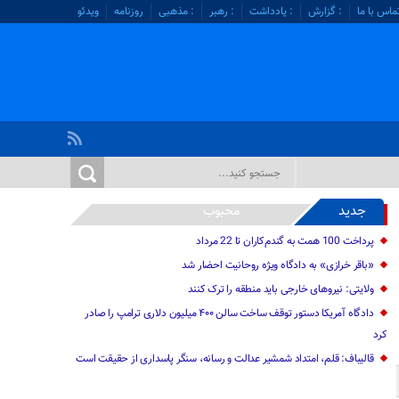
ماس با ما
: گزارش
: یادداشت
: رهبر
: مذهبی
روزنامه
ویدئو
جدید
محبوب
پرداخت 100 همت به گندم‌کاران تا 22 مرداد
«باقر خرازی» به دادگاه ویژه روحانیت احضار شد
ولایتی: نیرو‌های خارجی باید منطقه را ترک کنند
دادگاه آمریکا دستور توقف ساخت سالن ۴۰۰ میلیون دلاری ترامپ را صادر
کرد
قالیباف: قلم، امتداد شمشیر عدالت و رسانه، سنگر پاسداری از حقیقت است