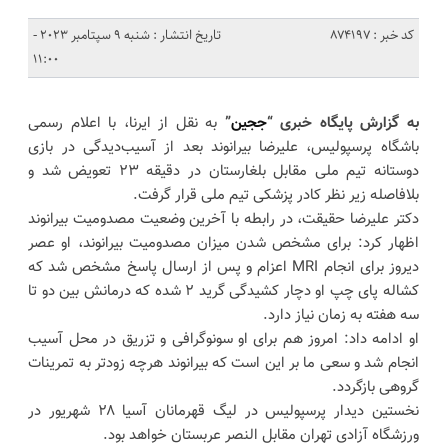
کد خبر : 874197
تاریخ انتشار : شنبه 9 سپتامبر 2023 -
11:00
به گزارش پایگاه خبری “
ججین
”
به نقل از ایرنا، با اعلام رسمی
باشگاه پرسپولیس، علیرضا بیرانوند بعد از آسیب‌دیدگی در بازی
دوستانه تیم ملی مقابل بلغارستان در دقیقه ۲۳ تعویض شد و
بلافاصله زیر نظر کادر پزشکی تیم ملی قرار گرفت.
دکتر علیرضا حقیقت، در رابطه با آخرین وضعیت مصدومیت بیرانوند
اظهار کرد: برای مشخص شدن میزان مصدومیت بیرانوند، او عصر
دیروز برای انجام MRI اعزام و پس از ارسال پاسخ مشخص شد که
کشاله پای چپ او دچار کشیدگی گرید ۲ شده که درمانش بین دو تا
سه هفته به زمان نیاز دارد.
او ادامه داد: امروز هم برای او سونوگرافی و تزریق در محل آسیب
انجام شد و سعی ما بر این است که بیرانوند هرچه زودتر به تمرینات
گروهی بازگردد.
نخستین دیدار پرسپولیس در لیگ قهرمانان آسیا ۲۸ شهریور در
ورزشگاه آزادی تهران مقابل النصر عربستان خواهد بود.