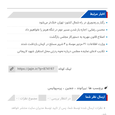
اخبار مرتبط
رگبار و رعدوبرق در راه شمال کشور؛ تهران خنک‌تر می‌شود
محسن رضایی: اجازه باز شدن مسیر دوم در تنگه هرمز را نخواهیم داد
اصلاح قانون مهریه به دستورکار مجلس بازگشت
وزارت اطلاعات: ۲۱ مزدور موساد و ۴ شرور مسلح در کرمان بازداشت شدند
تکذیب ادعای نماینده مجلس درباره نحوه ردزنی محل استقرار شهید لاریجانی
لینک کوتاه
برچسب ها :
بیرانوند
،
ججین
،
پرسپولیس
ارسال نظر شما
انتشار یافته : 0
در انتظار بررسی : 0
مجموع نظرات : 0
نظرات ارسال شده توسط شما، پس از تایید توسط مدیران سایت منتشر خواهد
شد.