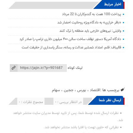
اخبار مرتبط
پرداخت 100 همت به گندم‌کاران تا 22 مرداد
«باقر خرازی» به دادگاه ویژه روحانیت احضار شد
ولایتی: نیرو‌های خارجی باید منطقه را ترک کنند
دادگاه آمریکا دستور توقف ساخت سالن ۴۰۰ میلیون دلاری ترامپ را صادر کرد
قالیباف: قلم، امتداد شمشیر عدالت و رسانه، سنگر پاسداری از حقیقت است
لینک کوتاه
برچسب ها :
اقتصاد
،
بورس
،
ججین
،
سهام
ارسال نظر شما
انتشار یافته : 0
در انتظار بررسی : 0
مجموع نظرات : 0
نظرات ارسال شده توسط شما، پس از تایید توسط مدیران سایت منتشر خواهد
شد.
نظراتی که حاوی تهمت یا افترا باشد منتشر نخواهد شد.