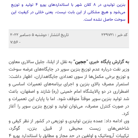
بنزین تولیدی در ۸ کلان شهر با استانداردهای یورو ۴ تولید و توزیع
می‌شود و هیچ مشکلی از این بابت نیست، یعنی خللی در کیفیت این
سوخت حاصل نشده است.
کد خبر : 239721
تاریخ انتشار : دوشنبه 5 دسامبر 2022
- 7:56
به گزارش پایگاه خبری “
ججین
”
به نقل از ایلنا، جلیل سالاری معاون
وزیر نفت درباره عدم توزیع بنزین سوپر در جایگاه‌های عرضه سوخت
و توزیع برخی مکمل‌ها از سوی تعدادی جایگاهداران، اظهار داشت:
استمرار مصرف بالای بنزین و اجرای برنامه‌های تعمیرات اساسی و
اضطراری در دو پالایشگاه امام خمینی (ره) شازند و اصفهان، باعث
شد تولید بنزین سوپر موقتاً متوقف شود. اما با پایان این تعمیرات و
در صورت کنترل مصرف، می‌توان تولید و توزیع بنزین سوپر را آغاز
کرد.
وی ادامه داد: عمده بنزین تولیدی و توزیعی در کشور از نظر کیفی و
شاخص‌های زیست محیطی از قبیل بنزن، گوگرد،
ترکیبات آروماتیک و اولفین در حد مجاز و مطابق با استاندارد یورو ۴