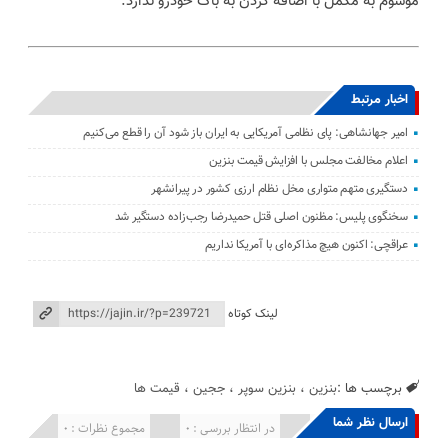
موسوم به مکمل با اضافه کردن به باک خودرو ندارد.
اخبار مرتبط
امیر جهانشاهی: پای نظامی آمریکایی به ایران باز شود آن را قطع می‌کنیم
اعلام مخالفت مجلس با افزایش قیمت بنزین
دستگیری متهم متواری مخل نظام ارزی کشور در پیرانشهر
سخنگوی پلیس: مظنون اصلی قتل حمیدرضا رجب‌زاده دستگیر شد
عراقچی: اکنون هیچ مذاکره‌ای با آمریکا نداریم
لینک کوتاه
برچسب ها :
بنزین
،
بنزین سوپر
،
ججین
،
قیمت ها
ارسال نظر شما
انتشار یافته : 0
در انتظار بررسی : 0
مجموع نظرات : 0