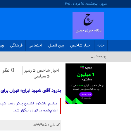
امروز : پنجشنبه, ۱۵ مرداد , ۱۴۰۵
خانه
اخبار شاخص
بین الملل
اجتماعی
فرهنگی
ور
پورجمشیدیان: ۲ میلیون و ۸۲۸ ه_
0 نظر
اخبار شاخص
«
رهبر
«
سیاسی
بدرود آقای شهید ایران؛ تهران برای
مراسم باشکوه تشییع پیکر رهبر شهید
اعلام‌شده در تهران برگزار شد.
کد خبر : 1879455