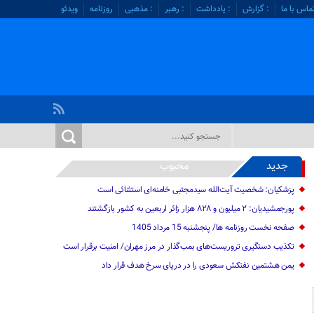
ماس با ما
: گزارش
: یادداشت
: رهبر
: مذهبی
روزنامه
ویدئو
جدید
محبوب
پزشکیان: شخصیت آیت‌الله سیدمجتبی خامنه‌ای استثنائی است
پورجمشیدیان: ۲ میلیون و ۸۲۸ هزار زائر اربعین به کشور بازگشتند
صفحه نخست روزنامه ها/ پنجشنبه 15 مرداد 1405
تکذیب دستگیری تروریست‌های بمب‌گذار در مرز مهران/ امنیت برقرار است
یمن هشتمین نفتکش سعودی را در دریای سرخ هدف قرار داد