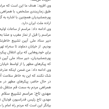
وی افزود: هدف ما این است که مراس
طبق زمان‌بندی مشخص، با همراهی 
پورجمشیدیان همچنین با اشاره به گ
اراده ملت ایران دارد.
وی ادامه داد: مراسم از ساعات اولی
مراسم را قبل از نماز مغرب و عشا به
دبیر ستاد ملی آیین تشییع خاطرنش
بودیم. از خیابان دماوند تا سه‌راه
برای خودروهایی که برای انتقال پیکر
پورجمشیدیان، دبیر ستاد ملی آیین 
که پیکرهای مطهر را از اواسط خیابان
وی ادامه داد: من ضمن اینکه عذرخو
شک نکنند که این به خاطر سلامت آن
در حال حاضر، پیکرهای مطهر در مید
همراهی مردم به سمت قم منتقل شو
مهدی تاج: مراسم تشییع سلام د
مهدی تاج رئیس فدراسیون فوتبال نی
بیانگر این است که مردم راه امام را 