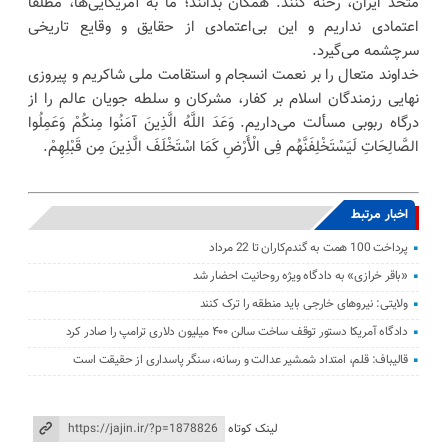
متحد ایران، رخنه کنند. همگان بدانند؛ ما به آمریکایی‌ها، مطلقاً
اعتمادی نداریم و این بی‌اعتمادی از حقایق و وقایع تاریخی
سرچشمه می‌گیرد.
خداوند متعال را بر نعمت انسجام و استقامت ملی شاکریم و پیروزی
نهایی رزمندگان اسلام بر کفار، مشرکان و سلطه جویان عالم را از
درگاه ربوبی مسألت می‌داریم. وَعَدَ اللَّهُ الَّذِینَ آمَنُوا مِنکُمْ وَعَمِلُوا
الصَّالِحَاتِ لَیَسْتَخْلِفَنَّهُم فِی الْأَرْضِ کَمَا اسْتَخْلَفَ الَّذِینَ مِن قَبْلِهِمْ.
اخبار مرتبط
پرداخت 100 همت به گندم‌کاران تا 22 مرداد
«باقر خرازی» به دادگاه ویژه روحانیت احضار شد
ولایتی: نیرو‌های خارجی باید منطقه را ترک کنند
دادگاه آمریکا دستور توقف ساخت سالن ۴۰۰ میلیون دلاری ترامپ را صادر کرد
قالیباف: قلم، امتداد شمشیر عدالت و رسانه، سنگر پاسداری از حقیقت است
لینک کوتاه