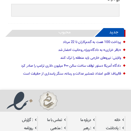
دو × 5 =
جدید
محبوب
پرداخت 100 همت به گندم‌کاران تا 22 مرداد
«باقر خرازی» به دادگاه ویژه روحانیت احضار شد
ولایتی: نیرو‌های خارجی باید منطقه را ترک کنند
دادگاه آمریکا دستور توقف ساخت سالن ۴۰۰ میلیون دلاری ترامپ را صادر کرد
قالیباف: قلم، امتداد شمشیر عدالت و رسانه، سنگر پاسداری از حقیقت است
خانه
درباره ما
تماس با ما
: گزارش
: یادداشت
: رهبر
: مذهبی
روزنامه