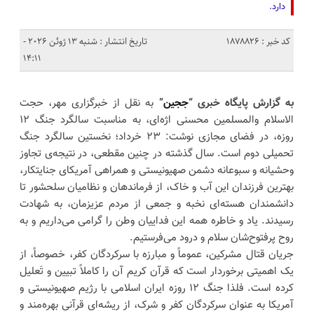
دارد.
کد خبر : 1878826
تاریخ انتشار : شنبه 13 ژوئن 2026 -
14:11
به گزارش پایگاه خبری “
ججین
”
به نقل از خبرگزاری مهر، حجت
الاسلام والمسلمین محسنی اژه‌ای، به مناسبت سالگرد جنگ ۱۲
روزه، در فضای مجازی نوشت: ۲۳ خرداد؛ نخستین سالگرد جنگ
تحمیلی دوم است. سال گذشته در چنین مقطعی، در نتیجه‌ی تجاوز
وحشیانه و سبوعانه دشمن صهیونیستی و همراهی آمریکای جنایتکار،
بهترین فرزندان این آب و خاک، از فرماندهان و نظامیان سلحشور تا
دانشمندان هسته‌ای نخبه و جمعی از مردم عزیزمان، به شهادت
رسیدند. یاد و خاطره همه این فداییان وطن را گرامی می‌داریم و به
روح پرفتوح‌شان سلام و درود می‌فرستیم.
جریان قتال مشرکین، عموماً و مبارزه با سرکردگان کفر، خصوصاً، از
یک اهمیتی برخوردار است که قرآن کریم آن را کاملاً تبیین و تَعلیل
کرده است. فلذا جنگ ۱۲ روزه ایران اسلامی با رژیم صهیونیستی و
آمریکا به عنوان سرکردگان کفر و شرک، از ریشه‌ای قرآنی بهره‌مند و