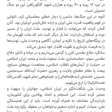
در نبرد ۱۲ روزه و ۴۰ روزه و هزاران شهید گلگون‌کفن این دو جنگ
تحمیلی است.
آنچه در این جنگ‌ها، دشمن را دچار خطای محاسباتی کرد، ناتوانی
در فهم واقعیت قدرت ملی ایران و اراده خلل‌ناپذیر ایرانیان بود. آنان
گمان کردند که می‌توانند با فشار و تهدید، ملت ایران را از مسیر
عزت و استقلال بازدارند؛ اما بار دیگر ثابت شد که ملت قهرمان ما،
در بزنگاه‌های تاریخ، با تکیه بر ایمان، آگاهی و وحدت ملی، تهدیدها
را به فرصت بازسازی و تقویت اقتدار خود تبدیل می‌کند.
سالگرد دفاع مقدس ثانی را گرامی می‌داریم و در میانه و اثنای دفاع
مقدس سوم، حماسه‌سازی ملت مبعوث شده و متحد ایران اسلامی
در حمایت از آرمان‌های انقلاب اسلامی، مجاهدت نیروهای مسلح،
بیعت با مقام عظمای ولایت و رهبری حضرت آیت‌الله سیدمجتبی
حسینی خامنه‌ای (مدظله‌العالی) و خونخواهی امام شهید (قدس‌الله
نفسه‌الزکیه) را ارج می‌نهیم.
وحدت ملی شگفت‌انگیز در ایران اسلامی، جهانیان را مبهوت و
متحیر کرده است. این انسجام و اتحاد پولادین برای کشورمان،
بازدارندگی مضاعف به همراه آورده است. باید از این همبستگی
ملی، صیانت کنیم و اجازه ندهیم بدخواهان در صفوف یکپارچه ملت