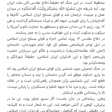
محظوظ است. در این جنگ که حقیقتاً دفاع مقدس ثانی ملت ایران
بود، آیه شریفه «إِن تَنصُرُوا اللَّهَ یَنصُرْکُمْ وَیُثَبِّتْ أَقْدَامَکُمْ» در میدان
عمل و عینیت، ترجمان شد و قوای مسلح ایران اسلامی، گام‌ها و
اَقدام‌شان را برای کوبیدن جبهه کفر و شرک مستحکم گرداندند و طی
۱۲ روز، رژیم تا بن دندان مسلح و مستظهر به حمایت ناتو و آمریکا را
سرکوب و منکوب کردند و این طواغیت مدرن را به عجز رساندند.
در دفاع مقدس ۱۲ روزه، تمامی اجزاء و قوای مسلح ایران اسلامی
در ذیل اوامر فرماندهی معظم کل قوا، امام شهیدمان، خامنه‌ای
(اعلی الله مقامه‌الشریف) درخشیدند و تلألو این سربازان حضرت
ولی‌عصر (عج) و این فداییان ایران اسلامی، حقیقتاً شورانگیز و
وصف‌ناپذیر بود.
در جنگ تحمیلی دوم، شمشیر برّان قوای مسلح ایران اسلامی بود که
به یاری خداوند موفق شد گردن دشمنان را بزند و دستان متجاوز را
قطع کند. این شمشمیر برّان همچنان رقص‌کنان است و در غلاف
نرفته است. رزم و نبرد ما با جبهه اشقیا و مستکبران را پایانی نیست،
اِلا با ریشه‌کنی ظلم و استکبار.
وطن، ریشه‌اش در جان ماست؛ اگر نسیمِ تجاوز بوزد، تنِ ما در
برابرش، کوهی از آتش خواهد شد. این نه شعار است و نه کلیشه؛
این حقیقتی است که گواهش حماسه‌آفرینی فرزندان ایران اسلامی