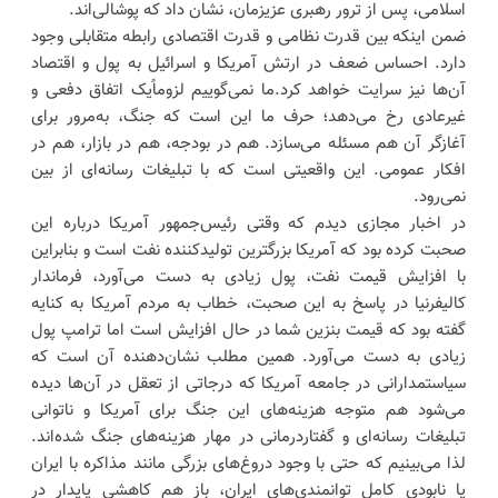
اسلامی، پس از ترور رهبری عزیزمان، نشان داد که پوشالی‌اند.
ضمن اینکه بین قدرت نظامی و قدرت اقتصادی رابطه متقابلی وجود
دارد. احساس ضعف در ارتش آمریکا و اسرائیل به پول و اقتصاد
آن‌ها نیز سرایت خواهد کرد.ما نمی‌گوییم لزوماًیک اتفاق دفعی و
غیرعادی رخ می‌دهد؛ حرف ما این است که جنگ، به‌مرور برای
آغازگر آن هم مسئله می‌سازد. هم در بودجه، هم در بازار، هم در
افکار عمومی. این واقعیتی است که با تبلیغات رسانه‌ای از بین
نمی‌رود.
در اخبار مجازی دیدم که وقتی رئیس‌جمهور آمریکا درباره این
صحبت کرده بود که آمریکا بزرگترین تولیدکننده نفت است و بنابراین
با افزایش قیمت نفت، پول زیادی به دست می‌آورد، فرماندار
کالیفرنیا در پاسخ به این صحبت، خطاب به مردم آمریکا به کنایه
گفته بود که قیمت بنزین شما در حال افزایش است اما ترامپ پول
زیادی به دست می‌آورد. همین مطلب نشان‌دهنده آن است که
سیاستمدارانی در جامعه آمریکا که درجاتی از تعقل در آن‌ها دیده
می‌شود هم متوجه هزینه‌های این جنگ برای آمریکا و ناتوانی
تبلیغات رسانه‌ای و گفتاردرمانی در مهار هزینه‌های جنگ شده‌اند.
لذا می‌بینیم که حتی با وجود دروغ‌های بزرگی مانند مذاکره با ایران
یا نابودی کامل توانمندی‌های ایران، باز هم کاهشی پایدار در