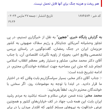
هم ریخت و هزینه جنگ برای آنها قابل تحمل نیست.
کد خبر : 1876576
تاریخ انتشار : جمعه 27 مارس 2026 -
19:26
به گزارش پایگاه خبری “
ججین
”
به نقل از خبرگزاری تسنیم، در پی
تجاوز وحشیانه آمریکای جنایتکار و رژیم سفاک صهیونی به کشور
عزیزمان ایران در جنگ رمضان، گفت‌وگویی در راستای بررسی
تخصصی وقایع اخیر، به‌ویژه از زاویه تأثیرات اقتصادی آن، با جناب
آقای دکتر محمد مخبر، مشاور و دستیار رهبر معظم انقلاب اسلامی
انجام شد که متن این مصاحبه جهت استفاده خوانندگان محترم، در
ادامه تشریح شده است:
-: جناب آقای دکتر مخبر، بسیار سپاسگزاریم بابت وقتی که در اختیار
ما قرار دادید. در ابتدا با توجه به موضوعات روز، اگر سخنی با
خوانندگان محترم دارید، لطفاً بفرمایید:
محمد مخبر
: بنده ضمن عرض سلام و خسته نباشید به مردم رشید
ایران بابت این همه شب جهاد در کف خیابان‌های کشور و همچنین
عرض خداقوت به نیروهای مسلح کشور که اقتدار میدان را در برابر