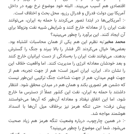
اقتصادی هم آسیب می‌بیند. البته خود موضوع نرخ بهره در داخل
آمریکا بین دولت فدرال و فدرال رزرو، محل بحث و اختلاف است.
-: آمریکایی‌ها در ابتدا تصور می‌کردند با حمله به ایران، می‌توانند
نفت ایران را از معادله خارج کنند و شرایطی شبیه نفت ونزوئلا برای
آن ایجاد کنند. این برآورد را چطور می‌بینید؟
محمد مخبر
:به نظرم این هم یکی از همان محاسبات اشتباه بود.
بعضی‌ها خیال می‌کردند اگر فشار را بالا ببرند و جنگ را گسترش
بدهند، می‌توانند نفت ایران را به‌سادگی از دست ایرانیان خارج کنند
و بعد خودشان معادله انرژی را مدیریت کنند. اما واقعیت خلاف این
را نشان داد. ایران، ایرانِ امروز است؛ هم از جهت تجربه، هم از
جهت فهم میدان، هم از جهت شناخت جنگ ترکیبی این‌طور نیست
که دشمن هر تصوری بکند و همان هم در میدان محقق شود. انتظار
داشتند با حمله به ایران، نفت این کشور عملاً از دسترس ما خارج
شود، اما این اتفاق نیفتاد و معادله آن‌طور که آن‌ها می‌خواستند
پیش نرفت؛ حتی تنگه هرمز نیز برخلاف میل آن‌ها با انسداد
هوشمند مواجه شد.
-: در همین چارچوب، درباره وضعیت تنگه هرمز هم زیاد صحبت
می‌شود. شما این موضوع را چطور می‌بینید؟