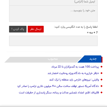
لطفا پاسخ را به عدد انگلیسی وارد کنید:
ارسال نظر
پاک کردن !
7 + سه =
جدید
محبوب
پرداخت 100 همت به گندم‌کاران تا 22 مرداد
«باقر خرازی» به دادگاه ویژه روحانیت احضار شد
ولایتی: نیرو‌های خارجی باید منطقه را ترک کنند
دادگاه آمریکا دستور توقف ساخت سالن ۴۰۰ میلیون دلاری ترامپ را صادر کرد
قالیباف: قلم، امتداد شمشیر عدالت و رسانه، سنگر پاسداری از حقیقت است