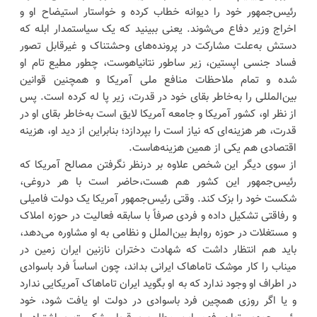
رئیس‌جمهور خود را دیوانه خطاب کرده و خواستار استیضاح او و
اخراج وزیر دفاع می‌شوند. یعنی ببینید که یک سیاستمدار ابله که
دستش به‌علت مشارکت در پرونده‌های وحشتناک و غیرقابل تصور
فساد جنسی اپستین، زیر ساطور نتانیاهوست، چطور مطیع تام او
شده و تمام ملاحظات منافع ملی آمریکا و همچنین قوانین
بین‌المللی را به‌خاطر بقای خود در قدرت، زیر پا له کرده است. پس
از نظر او، کشور آمریکا و جامعه آمریکا لایق است به‌خاطر بقای او در
قدرت، هر هزینه‌ای که نیاز است را بپردازد؛ بنابراین از دید او، هزینه
اقتصادی هم یکی از همین هزینه‌هاست.
از سوی دیگر این شخص علاوه بر درنظر نگرفتن مصالح آمریکا که
رئیس‌جمهور این کشور هم هست،حاضر است با هر دروغی،
شکست خود را بزک کند. وقتی رئیس‌جمهور آمریکا یک دولت فامیلی
و رفاقتی تشکیل داده و فردی صرفاً با سابقه فعالیت در حوزه املاک
و مستغلات در حوزه روابط بین‌الملل و نظامی به او مشاوره می‌دهد،
باید هم انتظار داشت که شهادت دختران نازنین ایران زمین در
میناب را کار موشک تاماهاک ایرانی بداند، چون اساساً فرد باسوادی
در اطراف او وجود ندارد که به او بگوید ایران تاماهاک آمریکایی ندارد
و یا اگر روزی همچین فرد باسوادی در دولت او یافت شود، خود