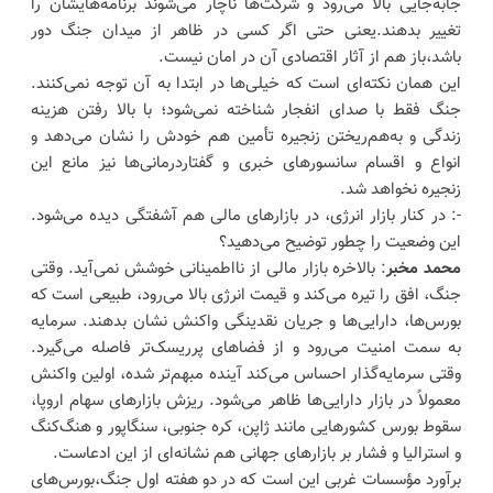
جابه‌جایی بالا می‌رود و شرکت‌ها ناچار می‌شوند برنامه‌هایشان را
تغییر بدهند.یعنی حتی اگر کسی در ظاهر از میدان جنگ دور
باشد،باز هم از آثار اقتصادی آن در امان نیست.
این همان نکته‌ای است که خیلی‌ها در ابتدا به آن توجه نمی‌کنند.
جنگ فقط با صدای انفجار شناخته نمی‌شود؛ با بالا رفتن هزینه
زندگی و به‌هم‌ریختن زنجیره تأمین هم خودش را نشان می‌دهد و
انواع و اقسام سانسورهای خبری و گفتاردرمانی‌ها نیز مانع این
زنجیره نخواهد شد.
-: در کنار بازار انرژی، در بازارهای مالی هم آشفتگی دیده می‌شود.
این وضعیت را چطور توضیح می‌دهید؟
محمد مخبر
: بالاخره بازار مالی از نااطمینانی خوشش نمی‌آید. وقتی
جنگ، افق را تیره می‌کند و قیمت انرژی بالا می‌رود، طبیعی است که
بورس‌ها، دارایی‌ها و جریان نقدینگی واکنش نشان بدهند. سرمایه
به سمت امنیت می‌رود و از فضاهای پرریسک‌تر فاصله می‌گیرد.
وقتی سرمایه‌گذار احساس می‌کند آینده مبهم‌تر شده، اولین واکنش
معمولاً در بازار دارایی‌ها ظاهر می‌شود. ریزش بازارهای سهام اروپا،
سقوط بورس‌ کشورهایی مانند ژاپن، کره جنوبی، سنگاپور و هنگ‌کنگ
و استرالیا و فشار بر بازارهای جهانی هم نشانه‌ای از این ادعاست.
برآورد مؤسسات غربی این است که در دو هفته اول جنگ،بورس‌های