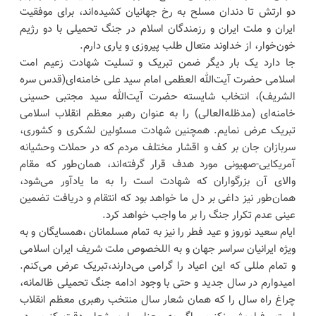
دو ارتش تا دندان مسلح به رخ جهانیان کشیده‌اند، برای موفقیت
ایران و ملت ایران و رزمندگان اسلام در جنگ تحمیلی با دو رژیم
خون‌خوار، از خداوند متعال طلب پیروزی و یاری دارم.
جا دارد یک بار دیگر ضمن تبریک و تسلیت شهادت زعیم امت
اسلامی حضرت آیت‌الله العظمی امام سید علی خامنه‌ای(قدس سره
الشریف)، انتخاب شایسته حضرت آیت‌الله سید مجتبی حسینی
خامنه‌ای (مدظله‌العالی) را به عنوان رهبر معظم انقلاب اسلامی
تبریک عرض نمایم. همچنین شهادت مسئولین لشکری و کشوری،
سربازان جان بر کف و اقشار مختلف مردم که در حملات وحشیانه
آمریکایی-صهیونی مورد هدف قرار گرفته‌اند، همان‌طور که مقام
والای آن بزرگواران که شهادت است را به ما یادآور می‌شود،
همان‌طور نیز داغی بر دل ما خواهد بود که انتقام و دریافت تضمین
عینی عدم تکرار جنگ را بر ما واجب خواهد کرد.
ایام سعید نوروز و عید فطر را نیز به تمام مسلمانان ،همسایگان و به
ویژه ایرانیان سراسر جهان و به اللخصوص ملت شریف ایران اسلامی
و تمام مللی که این اعیاد را گرامی می‌دارند،تبریک عرض می‌کنم.
امیدوارم در سال جدید و حتی با وجود ادامه جنگ تحمیلی ظالمانه،
چراغ راه سال را که همان شعار سال منتخب رهبری معظم انقلاب