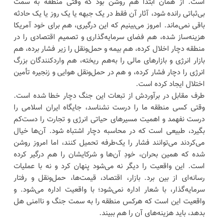
است. از همان ابتدا هم روشن بود که وقتی منطقه به سمت
بی‌ثباتی رانده شود، آثار آن فقط در یک جبهه یا یک روز یا یک حادثه
باقی نمی‌ماند. امروز می‌بینیم که این درگیری، هم برای خود آمریکا
هزینه‌ساز شده، هم فضای سرمایه‌گذاری و تصمیم اقتصادی را در
منطقه دچار اخلال کرده، هم بیمه و حمل‌ونقل را زیر فشار برده، هم
بازار انرژی و بازارهای مالی را به‌هم ریخته، هم واردکنندگان بزرگ
انرژی را دچار فشار کرده، و هم در حمل‌ونقل هوایی و زنجیره تأمین
اختلال ایجاد کرده است.
طرف مقابل در برآوردش از تبعات این جنگ دچار خطا شده است.
وقتی کسی منطقه ما را درست نشناسد، جایگاه ایران اسلامی را
درست نفهمد و اهمیت مسیرهای حیاتی انرژی و تجارت را دست‌کم
بگیرد، طبیعی است که در محاسبه دچار اشتباه شود. آن‌ها خیال
می‌کردند می‌توانند فشار را یک‌طرفه تحمیل کنند، اما امروز روشن
شده که همین بحران، خودِ آن‌ها و شرکایشان را هم درگیر کرده
است. این واقعیت را دیگر نه می‌شود پنهان کرد و نه با عملیات
رسانه‌ای از بین برد. بازار، اقتصاد، قیمت‌ها، حمل‌ونقل و رفتار
سرمایه‌گذار، با شعار اداره نمی‌شود؛ با واقعیت اداره می‌شود. و
واقعیت این است که هرکس منطقه را به سمت جنگ و ناامنی هل
بدهد، باید هزینه‌های آن را هم ببیند.