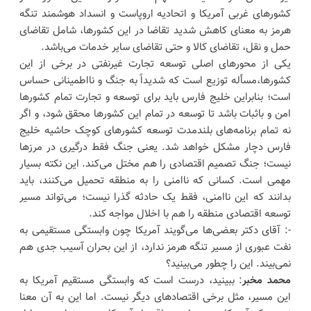
کشورهای غربی آمریکا و اتحادیه اروپاست و انسداد هوشمند تنگه
هرمز به معنای کاهش شدید تقاضا در این کشورها، شامل تقاضای
حمل و نقل، تقاضای کالا و حتی تقاضای سایر خدمات می‌باشد.
یکی از محورهای اصلی توسعه تجارت غیرنفتی در برخی از این
کشورها،مسأله توزیع است که شدیداً به جنگ و نااطمینانی حساس
است؛ بنابراین خلیج فارس باید برای توسعه و تجارت تمام کشورها
امن و باثبات باشد تا توسعه در تمام این کشورها محقق شود، و اگر
نه تمام برنامه‌های بلندمدت توسعه کشورهای کوچک حاشیه خلیج
فارس دچار مشکل خواهد شد. یعنی جنگ فقط درگیری در مرزها
نیست؛ جنگ تصمیم اقتصادی را هم مختل می‌کند. این نکته بسیار
مهمی است. کسانی که ناامنی را به منطقه تحمیل می‌کنند، باید
بدانند که این ناامنی، فقط یک حادثه گذرا نیست؛ می‌تواند مسیر
توسعه اقتصادی منطقه را هم با اخلال مواجه کند.
-: آقای دکتر بعضی‌ها می‌گویند آمریکا چون وابستگی مستقیمی به
نفت عبوری از مسیر تنگه هرمز ندارد، از این بحران آسیب جدی هم
نمی‌بیند. این را چطور می‌بینید؟
محمد مخبر
: ببینید، درست است که وابستگی مستقیم آمریکا به
این مسیر، مثل برخی اقتصادهای دیگر نیست. اما این به آن معنا