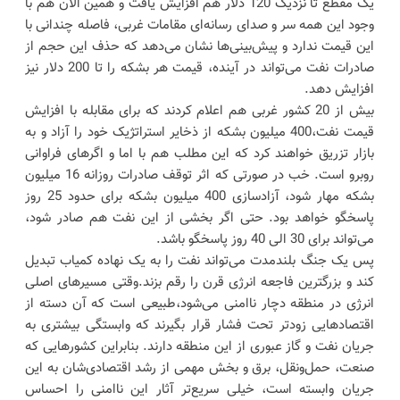
یک مقطع تا نزدیک 120 دلار هم افزایش یافت و همین الان هم با
وجود این همه سر و صدای رسانه‌ای مقامات غربی، فاصله چندانی با
این قیمت ندارد و پیش‌بینی‌ها نشان می‌دهد که حذف این حجم از
صادرات نفت می‌تواند در آینده، قیمت هر بشکه را تا 200 دلار نیز
افزایش دهد.
بیش از 20 کشور غربی هم اعلام کردند که برای مقابله با افزایش
قیمت نفت،400 میلیون بشکه از ذخایر استراتژیک خود را آزاد و به
بازار تزریق خواهند کرد که این مطلب هم با اما و اگرهای فراوانی
روبرو است. خب در صورتی که اثر توقف صادرات روزانه 16 میلیون
بشکه مهار شود، آزادسازی 400 میلیون بشکه برای حدود 25 روز
پاسخگو خواهد بود. حتی اگر بخشی از این نفت هم صادر شود،
می‌تواند برای 30 الی 40 روز پاسخگو باشد.
پس یک جنگ بلندمدت می‌تواند نفت را به یک نهاده کمیاب تبدیل
کند و بزرگترین فاجعه انرژی قرن را رقم بزند.وقتی مسیرهای اصلی
انرژی در منطقه دچار ناامنی می‌شود،طبیعی است که آن دسته از
اقتصادهایی زودتر تحت فشار قرار بگیرند که وابستگی بیشتری به
جریان نفت و گاز عبوری از این منطقه دارند. بنابراین کشورهایی که
صنعت، حمل‌ونقل، برق و بخش مهمی از رشد اقتصادی‌شان به این
جریان وابسته است، خیلی سریع‌تر آثار این ناامنی را احساس