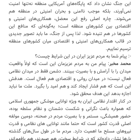
این جنگ نشان داد که پایگاه‌های آمریکایی منطقه نه‌تنها امنیت
نمی‌آورند، بلکه موجب ناامنی و بحران امنیتی در منطقه هم
می‌شوند. چاره اصلی رفع این معضل، همکاری‌های امنیتی و
اقتصادی بین کشورهای منطقه است؛ به‌گونه‌ای که منافع این
کشورها در هم تنیده شود. لذا پس از جنگ، ما باید تصویر جدیدی
در قالب همکاری‌های امنیتی و اقتصادی میان کشورهای منطقه
ترسیم نماییم.
-: پیام شما به مردم عزیز ایران در این شرایط چیست؟
محمد مخبر
: پیام من به مردم عزیزمان این است که اولاً واقعیت
میدان را با آرامش و با بصیرت ببینند. دشمن فقط در میدان نظامی
فعال نیست؛ در میدان روانی و اقتصادی هم فعال است. هدفش
این است که هم فشار ایجاد کند و هم امید را بگیرد. ملت ما نباید
اجازه بدهد این هدف محقق شود.
در کنار اقتدار نظامی ایران به ویژه توانایی موشکی جمهوری اسلامی
که همواره باعث نگرانی و شکست دشمنان و نظام سلطه بوده،
حضور همیشگی، مستمر و با بصیرت مردم در صحنه، دومین مولفه
اصلی قدرت کشور است که حتما مانند توانایی های نظامی و قدرت
نیروهای مسلح ما اهمیت دارد. مردم ما در طول سال‌های گذشته
بارها نشان داده‌اند که در شرایط سخت، هم صبورند، هم بافهم‌اند،