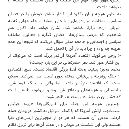
رئیس‌جمهور توان فهم این مطلب و قبول شکست و اشتباه را
نخواهد داشت.
به نظرم هرچه زمان بگذرد،این فشار بیشتر خودش را در فضای
سیاسی، انتخابات میان‌دوره‌ای و یا حتی مسابقات جام جهانی که به
میزبانی آن‌ها برگزار خواهد شد، نشان خواهد داد. اکنون هم
شاهدیم که مردم، سناتورها، اعضای کنگره و فعالین مختلف
سیاسی و اجتماعی و جامعه مدنی سؤال می‌کنند که نتیجه این همه
هزینه چه بوده و چرا باید بار آن را تحمل کنند.
-: برخی می‌گویند اقتصاد آمریکا آن‌قدر بزرگ است که می‌تواند از
این فشار عبور کند. نظر حضرتعالی در این باره چیست؟
محمد مخبر:
ببینید، بحث فقط بزرگی اقتصاد نیست. هیچ اقتصادی
از جنگ پرهزینه و بی‌ثباتی ممتد، بدون آسیب عبور نمی‌کند. ممکن
است یک اقتصاد بزرگ‌تر باشد، اما وقتی با جنگ فرسایشی،
نااطمینانی و هزینه‌های رو‌به‌افزایش روبه‌رو می‌شود، طبیعی است
که فشار آن در بخش‌های مختلف ظاهر شود.
مهم‌ترین هزینه این جنگ برای آمریکایی‌ها هزینه حیثیتی
است.ابهت ارتش آمریکا که با کمک اسرائیل به کشور عزیزمان حمله
کردند، مدعی آن هستند که هر دو از مجهزترین ارتش‌های دنیا
هستند ولی این شکست در میدان و در هدف آن‌ها برای تزلزل نظام