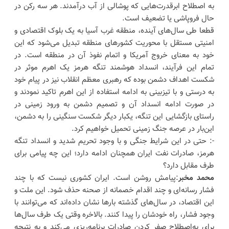
به اصطلاح ابرقدرت‌هایی که پوشالی از آب درآمدند. هر سه رکن در
حال فروپاشی یا تضعیف است.
قطعا طی سال‌های آینده، منطقه غرب آسیا به یک بلوک اقتصادی و
امنیتی مستقل با محوریت کشورهای منطقه تبدیل می‌شود که این
خود به معنای خروج آمریکا و اتمام نفوذ آن در منطقه است. در
تمام این فرآیند، انسداد هوشمند تنگه هرمز یک اهرم موثر در
شکست اهداف دشمن بوده که رهبری معظم انقلاب نیز در پیام خود
به درستی و با تیزبینی به ادامه استفاده از این اهرم تاکید نمودند و
در صورت ادامه انسداد آن و تصمیم دشمن به ورود زمینی در
راستای بازگشایی این تنگه، یکبار دیگر شکست سنگینی را به دشمن،
این‌بار در عرصه جنگ زمینی تحمیل خواهیم کرد.
-: حتی در این شرایط جنگی و با وجود تحریم شدید و انسداد تنگه
هرمز، صادرات نفت ایران همچنان ادامه دارد؛ این چه پیامی برای
طرف مقابل دارد؟
محمد مخبر
:پیامش روشن است. ایران کشوری نیست که با چند
فشار رسانه‌ای و چند اقدام خصمانه از صحنه حذف شود. این ملت و
این اقتصاد، در سال‌های گذشته بارها نشان داده‌اند که می‌توانند با
وجود فشار، راه خودشان را پیدا کنند. بالاخره وقتی یک طرف سال‌ها
برای به‌اصطلاح صفر کردن صادرات برنامه‌ریزی می‌کند و به نتیجه