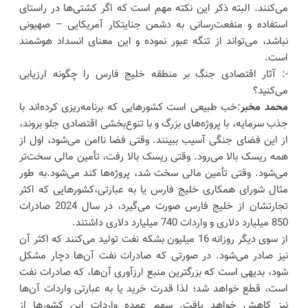
می‌کنند. البته ذکر این نکته مهم است که اگر کشتی‌ها در راستای
استفاده و منفعت‌رسانی به دشمن جنایتکار آمریکایی – صهیونی
نباشد، می‌تواند از تنگه عبور نموده و این معنای انسداد هوشمند
است.
-: آثار اقتصادی جنگ بر منطقه خلیج فارس را چگونه ارزیابی
می‌کنید؟
محمد مخبر
:خب طبیعی است کشورهایی که برنامه‌ریزی کرده‌اند با
جذب سرمایه، با پروژه‌های بزرگ و با تنوع‌بخشی اقتصادی جلو بروند،
از این فضای جنگی آسیب ببینند. وقتی فضا ناامن می‌شود، اول از
همه ریسک بالا می‌رود. وقتی ریسک بالا رفت، تأمین مالی سخت‌تر
می‌شود. وقتی تأمین مالی سخت شد، پروژه‌ها کند می‌شود.به طور
مثال شورای همکاری خلیج فارس یا به عبارتی،کشورهایی که اکثر
تجارتشان از خلیج فارس صورت می‌گیرد، در سال 2024 صادرات
850 میلیارد دلاری و واردات 740 میلیارد دلاری داشتند.
از سوی دیگر روزانه 16 میلیون بشکه نفت تولید می‌کنند که اکثر آن
نیز صادر می‌شود. در صورتی که صادرات نفت آن‌ها دچار مشکل
شود، بدیهی است که بزرگترین منبع ارزآوری آن‌ها، که صادرات نفت
است، قطع خواهد شد؛ لذا قدرت خرید یا به عبارتی واردات آن‌ها
نیز کاهش خواهد یافت. سهم عمده واردات این کشورها از