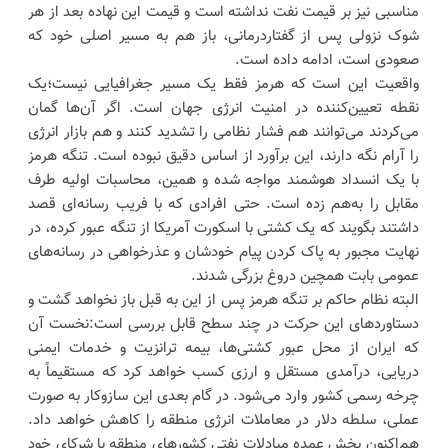
مناسبی نیز بر قیمت نفت نداشته است و قیمت این نهاده بعد از هر
شوک نزولی پس از گفتاردرمانی، باز هم به مسیر اصلی خود که
صعودی است، ادامه داده است.
واقعیت این است که هرمز فقط یک مسیر جغرافیایی نیست؛یک
نقطه تعیین‌کننده در امنیت انرژی جهان است. اگر آن‌ها گمان
می‌کردند می‌توانند هم فشار نظامی را تشدید کنند و هم بازار انرژی
را آرام نگه دارند، این برآورد از اساس دقیق نبوده است. تنگه هرمز
با یک انسداد هوشمند مواجه شده و همین، محاسبات اولیه طرف
مقابل را به‌هم زده است. حتی افرادی که با فریب رسانه‌ای قصد
داشتند بگویند که یک کشتی با اسکورت آمریکا از تنگه عبور کرده، در
نهایت مجبور به پاک کردن پیام خودشان و عذرخواهی در رسانه‌های
عمومی بابت همچین دروغ بزرگی شدند.
البته نظام حاکم بر تنگه هرمز پس از این به قبل باز نخواهد گشت و
دستاوردهای این حرکت در چند سطح قابل بررسی است:نخست آن
که ایران از محل عبور کشتی‌ها، بیمه ترانزیت و خدمات ایمنی
دریایی، درآمدی مستقل و ارزی کسب خواهد کرد که مستقیماً به
چرخه رسمی کشور وارد می‌شود. در گام بعدی این سازوکار به صورت
عملی، سلطه دلار در معاملات انرژی منطقه را کاهش خواهد داد.
هم‌اکنون بخش عمده مبادلات نفتی کشورهای منطقه با شرکای خود