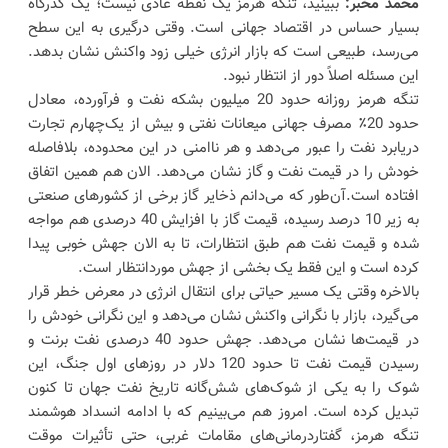
محمد مخبر:
ببینید، تنگه هرمز یک نقطه عادی نیست؛ یک گذرگاه
بسیار حساس در اقتصاد جهانی است. وقتی درگیری به این سطح
می‌رسد، طبیعی است که بازار انرژی خیلی زود واکنش نشان بدهد.
این مسئله اصلاً دور از انتظار نبود.
تنگه هرمز روزانه حدود 20 میلیون بشکه نفت و فرآورده، معادل
حدود 20٪ مصرف جهانی میعانات نفتی و بیش از یک‌چهارم تجارت
دریابرد نفت را عبور می‌دهد و هر ناامنی در این محدوده، بلافاصله
خودش را در قیمت نفت و گاز نشان می‌دهد. الان هم همین اتفاق
افتاده است.آن‌طور که می‌دانم ذخایر گاز برخی از کشورهای صنعتی
به زیر 10 درصد رسیده، قیمت گاز با افزایش 40 درصدی هم مواجه
شده و قیمت نفت هم طبق انتظارات، تا به الان جهش خوبی پیدا
کرده است و این فقط یک بخشی از جهش موردانتظار است.
بالاخره وقتی یک مسیر حیاتی برای انتقال انرژی در معرض خطر قرار
می‌گیرد، بازار با نگرانی واکنش نشان می‌دهد و این نگرانی خودش را
در قیمت‌ها نشان می‌دهد. جهش حدود 40 درصدی نفت برنت و
رسیدن قیمت نفت تا حدود 120 دلار در روزهای اول جنگ، این
شوک را به یکی از شوک‌های شش‌گانه تاریخ نفت جهان تا کنون
تبدیل کرده است. امروز هم می‌بینیم که با ادامه انسداد هوشمند
تنگه هرمز، گفتاردرمانی‌های مقامات غربی، حتی تأثیرات موقت