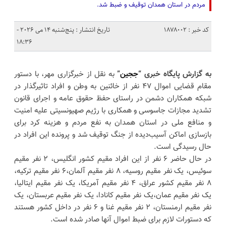
مردم در استان همدان توقیف و ضبط شد.
کد خبر : 1878002
تاریخ انتشار : پنج‌شنبه 14 می 2026 -
18:36
به گزارش پایگاه خبری “
ججین
”
به نقل از خبرگزاری مهر، با دستور
مقام قضایی اموال ۴۷ نفر از خائنین به وطن و افراد تاثیرگذار در
شبکه همکاران دشمن در راستای حفظ حقوق عامه و اجرای قانون
تشدید مجازات جاسوسی و همکاری با رژیم صهیونسیتی علیه امنیت
و منافع ملی در استان همدان به نفع مردم و هزینه کرد برای
بازسازی اماکن آسیب‌دیده از جنگ توقیف شد و پرونده این افراد در
حال رسیدگی است.
در حال حاضر ۶ نفر از این افراد مقیم کشور انگلیس، ۲ نفر مقیم
سوئیس، یک نفر مقیم روسیه، ۸ نفر مقیم آلمان،۶ نفر مقیم ترکیه،
۸ نفر مقیم کشور عراق، ۴ نفر مقیم آمریکا، یک نفر مقیم ایتالیا،
یک نفر مقیم عمان،یک نفر مقیم کانادا، یک نفر مقیم عربستان، یک
نفر مقیم ارمنستان، ۲ نفر مقیم غنا و ۶ نفر در داخل کشور هستند
که دستورات لازم برای ضبط اموال آنها صادر شده است.