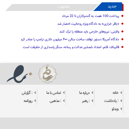
جدید
محبوب
پرداخت 100 همت به گندم‌کاران تا 22 مرداد
«باقر خرازی» به دادگاه ویژه روحانیت احضار شد
ولایتی: نیرو‌های خارجی باید منطقه را ترک کنند
دادگاه آمریکا دستور توقف ساخت سالن ۴۰۰ میلیون دلاری ترامپ را صادر کرد
قالیباف: قلم، امتداد شمشیر عدالت و رسانه، سنگر پاسداری از حقیقت است
خانه
درباره ما
تماس با ما
: گزارش
: یادداشت
: رهبر
: مذهبی
روزنامه
ویدئو