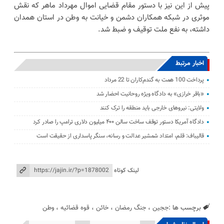
پیش از این نیز با دستور مقام قضایی اموال مهرداد ماهر که نقش
موثری در شبکه همکاران دشمن و خیانت به وطن در استان همدان
داشته، به نفع ملت توقیف و ضبط شد.
اخبار مرتبط
پرداخت 100 همت به گندم‌کاران تا 22 مرداد
«باقر خرازی» به دادگاه ویژه روحانیت احضار شد
ولایتی: نیرو‌های خارجی باید منطقه را ترک کنند
دادگاه آمریکا دستور توقف ساخت سالن ۴۰۰ میلیون دلاری ترامپ را صادر کرد
قالیباف: قلم، امتداد شمشیر عدالت و رسانه، سنگر پاسداری از حقیقت است
لینک کوتاه
برچسب ها :
ججین
،
جنگ رمضان
،
خائن
،
قوه قضائیه
،
وطن