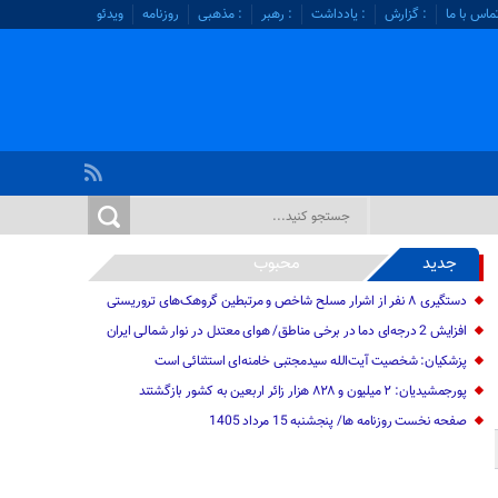
ماس با ما
: گزارش
: یادداشت
: رهبر
: مذهبی
روزنامه
ویدئو
جدید
محبوب
دستگیری ۸ نفر از اشرار مسلح شاخص و مرتبطین گروهک‌های تروریستی
افزایش 2 درجه‌ای دما در برخی مناطق/ هوای معتدل در نوار شمالی ایران
پزشکیان: شخصیت آیت‌الله سیدمجتبی خامنه‌ای استثنائی است
پورجمشیدیان: ۲ میلیون و ۸۲۸ هزار زائر اربعین به کشور بازگشتند
صفحه نخست روزنامه ها/ پنجشنبه 15 مرداد 1405