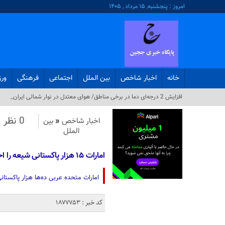
امروز : پنجشنبه, ۱۵ مرداد , ۱۴۰۵
خانه
اخبار شاخص
بین الملل
اجتماعی
فرهنگی
ور
افزایش 2 درجه‌ای دما در برخی مناطق/ هوای معتدل در نوار شمالی ایران_
0 نظر
اخبار شاخص
«
بین
الملل
امارات ۱۵ هزار پاکستانی شیعه را اخراج کرد
امارات متحده عربی ده‌ها هزار پاکستان
کد خبر : 1877753