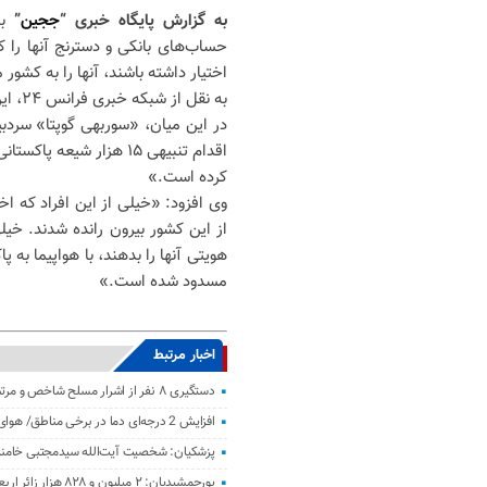
به گزارش پایگاه خبری “
ججین
”
حساب‌های بانکی و دسترنج آنها را ک
اختیار داشته باشند، آنها را به کشور 
به نقل از شبکه خبری فرانس ۲۴، این اقدام در پی تنش‌ها بین ابوظبی و اسلام‌آباد رخ داده است.
در این میان، «سوربهی گوپتا» سردبی
اقدام تنبیهی ۱۵ هزار ش
کرده است.»
وی افزود: «خیلی از این افراد که اخ
از این کشور بیرون رانده شدند. خیلی 
هویتی آنها را بدهند، با هواپیما به
مسدود شده است.»
اخبار مرتبط
دستگیری ۸ نفر از اشرار مسلح شاخص و مرتبطین گروهک‌های تروریستی
افزایش 2 درجه‌ای دما در برخی مناطق/ هوای معتدل در نوار شمالی ایران
پزشکیان: شخصیت آیت‌الله سیدمجتبی خامنه‌
پورجمشیدیان: ۲ میلیون و ۸۲۸ هزار زائر اربعین به کشور بازگشتند