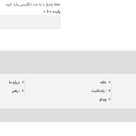
لطفا پاسخ را به عدد انگلیسی وارد کنید:
پانزده + 3 =
خانه
درباره ما
: یادداشت
: رهبر
ویدئو