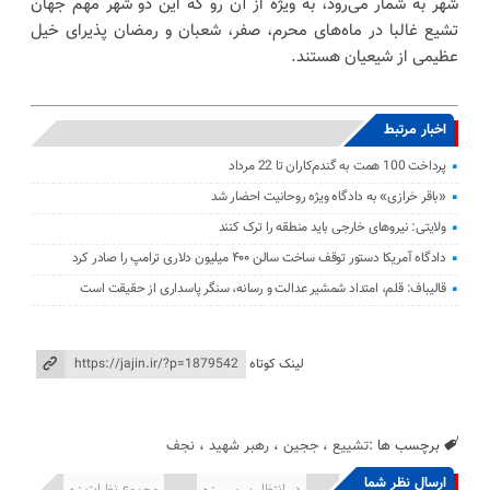
شهر به شمار می‌رود، به ویژه از آن رو که این دو شهر مهم جهان
تشیع غالبا در ماه‌های محرم، صفر، شعبان و رمضان پذیرای خیل
عظیمی از شیعیان هستند.
اخبار مرتبط
پرداخت 100 همت به گندم‌کاران تا 22 مرداد
«باقر خرازی» به دادگاه ویژه روحانیت احضار شد
ولایتی: نیرو‌های خارجی باید منطقه را ترک کنند
دادگاه آمریکا دستور توقف ساخت سالن ۴۰۰ میلیون دلاری ترامپ را صادر کرد
قالیباف: قلم، امتداد شمشیر عدالت و رسانه، سنگر پاسداری از حقیقت است
لینک کوتاه
برچسب ها :
تشییع
،
ججین
،
رهبر شهید
،
نجف
ارسال نظر شما
انتشار یافته : 0
در انتظار بررسی : 0
مجموع نظرات : 0