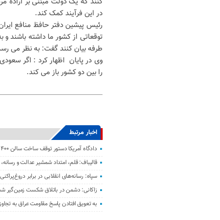
کنند که یک دولت مبتنی بر اراده م
در این فرآیند کمک کند.
رئیس پیشین دفتر حافظ منافع ایران
توقعاتی از کشور ما داشته باشند و ب
طرفه بیان کنند گفت: به نظر می ر
وی در پایان اظهار کرد : اگر سعودی
را بین دو کشور باز می کند.
اخبار مرتبط
دادگاه آمریکا دستور توقف ساخت سالن ۴۰۰ میلیون دلاری ترامپ را صادر کرد
قالیباف: قلم، امتداد شمشیر عدالت و رسانه
سپاه: رسانه‌های انقلابی در برابر دروغ‌پراک
زاکانی: دشمن در باتلاق شکست زمین‌گیر ش
به تعویق افتادن پاسخ مقاومت عراق به تجاو