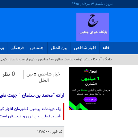
امروز : شنبه, ۱۷ مرداد , ۱۴۰۵
خانه
اخبار شاخص
بین الملل
اجتماعی
فرهنگی
ور
دادگاه آمریکا دستور توقف ساخت سالن ۴۰۰ میلیون دلاری ترامپ را صادر کرد_
0 نظر
اخبار شاخص
«
بین
الملل
اراده “محمد بن سلمان ” جهت تغیی
یک دیپلمات پیشین کشورمان اظهار کرد:
فضای فعلی بین ایران و عربستان است
کد خبر : 128500