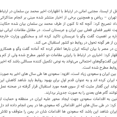
قل از ایسنا، مجتبی امانی در ارتباط با اظهارات اخیر محمد بن سلمان در ارتباط
ط تهران – ریاض و همچنین برخی از اخبار منتشر شده مبنی بر انجام مذاکراتی
غداد تصریح کرد: آنچه که تا کنون از طرف محمد بن سلمان بیان شده حکایت
هت تغییر فضای فعلی بین ایران و عربستان است. در مقابل مقامات ایرانی نیز
اره بر اهمیت گفت وگو با عربستان تاکید کرده اند و سخنگوی وزارت خارجه
ان از هر گونه تحول در روابط دو کشور استقبال می کند.
در مصر با بیان اینکه ایران بارها اعلام کرده که آماده گفت وگو و همکاری
ر کرد: اخباری در ارتباط با رایزنی مقامات دو کشور مطرح شده ولی از کم و
ین گفت‌وگوهای احتمالی می‌تواند به نوعی تکمیل کننده مسائلی باشد که اخیرا
 روابط مطرح شده است.
افی بین ایران و سعودی زیاد است، افزود: سعودی ها طی سال های اخیر به صورت
ایران کرده اند و به عنوان قدم اول برای بهبود روابط باید شاهد کاهش این
واند این گفتار مثبت که از سوی همه مورد استقبال قرار گرفته در صحنه عمل
توانند گام های بعدی را به صورت جدی‌تر بردارند.
ن به اقدامات سعودی جهت ایجاد محور علیه ایران در منطقه و حمایت از
کرد: در طی سال های اخیر اقداماتی که سعودی ها در یمن انجام داده اند دل
ر ایران شاهد این باشد که سعودی ها اقدامات شان در یمن را متوقف و تلاش