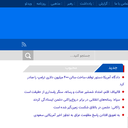
ماس با ما
: گزارش
: یادداشت
: رهبر
: مذهبی
روزنامه
ویدئو
جدید
محبوب
دادگاه آمریکا دستور توقف ساخت سالن ۴۰۰ میلیون دلاری ترامپ را صادر
کرد
قالیباف: قلم، امتداد شمشیر عدالت و رسانه، سنگر پاسداری از حقیقت است
سپاه: رسانه‌های انقلابی در برابر دروغ‌پراکنی دشمن ایستادگی کردند
زاکانی: دشمن در باتلاق شکست زمین‌گیر شده است
به تعویق افتادن پاسخ مقاومت عراق به تجاوز اخیر آمریکایی سعودی