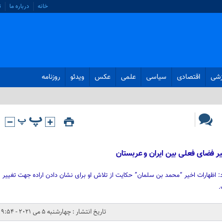
خانه
درباره ما
ت
زشی
اقتصادی
سیاسی
علمی
عکس
ویدئو
روزنامه
ر فضای فعلی بین ایران و عربستان
 اظهارات اخیر “محمد بن سلمان” حکایت از تلاش او برای نشان دادن اراده جهت تغییر
.
تاریخ انتشار : چهارشنبه 5 می 2021 - 9:54