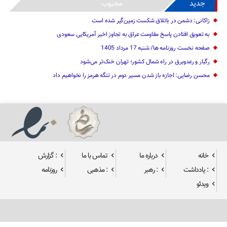
جدید
محبوب
زاکانی: دشمن در باتلاق شکست زمین‌گیر شده است
به تعویق افتادن پاسخ مقاومت عراق به تجاوز اخیر آمریکایی سعودی
صفحه نخست روزنامه ها/ شنبه 17 مرداد 1405
رگبار و رعدوبرق در راه شمال کشور؛ تهران خنک‌تر می‌شود
محسن رضایی: اجازه باز شدن مسیر دوم در تنگه هرمز را نخواهیم داد
خانه
درباره ما
تماس با ما
: گزارش
: یادداشت
: رهبر
: مذهبی
روزنامه
ویدئو