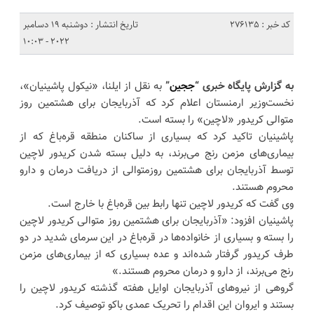
کد خبر : 276135
تاریخ انتشار : دوشنبه 19 دسامبر
2022 - 10:03
به گزارش پایگاه خبری “
ججین
”
به نقل از ایلنا، «نیکول پاشینیان»،
نخست‌وزیر ارمنستان اعلام کرد که آذربایجان برای هشتمین روز
متوالی کریدور «لاچین» را بسته است.
پاشینیان تاکید کرد که بسیاری از ساکنان منطقه قره‌باغ که از
بیماری‌های مزمن رنج می‌برند، به دلیل بسته شدن کریدور لاچین
توسط آذربایجان برای هشتمین روزمتوالی از دریافت درمان و دارو
محروم هستند.
وی گفت که کریدور لاچین تنها رابط بین قره‌باغ با خارج است.
پاشینیان افزود: «آذربایجان برای هشتمین روز متوالی کریدور لاچین
را بسته و بسیاری از خانواده‌ها در قره‌باغ در این سرمای شدید در دو
طرف کریدور گرفتار شده‌اند و عده بسیاری که از بیماری‌های مزمن
رنج می‌برند، از دارو و درمان محروم هستند.»
گروهی از نیروهای آذربایجان اوایل هفته گذشته کریدور لاچین را
بستند و ایروان این اقدام را تحریک عمدی باکو توصیف کرد.