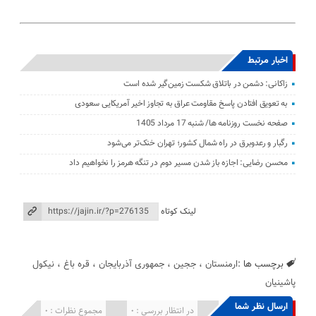
اخبار مرتبط
زاکانی: دشمن در باتلاق شکست زمین‌گیر شده است
به تعویق افتادن پاسخ مقاومت عراق به تجاوز اخیر آمریکایی سعودی
صفحه نخست روزنامه ها/ شنبه 17 مرداد 1405
رگبار و رعدوبرق در راه شمال کشور؛ تهران خنک‌تر می‌شود
محسن رضایی: اجازه باز شدن مسیر دوم در تنگه هرمز را نخواهیم داد
لینک کوتاه
برچسب ها :
ارمنستان
،
ججین
،
جمهوری آذربایجان
،
قره باغ
،
نیکول
پاشینیان
ارسال نظر شما
انتشار یافته : 0
در انتظار بررسی : 0
مجموع نظرات : 0