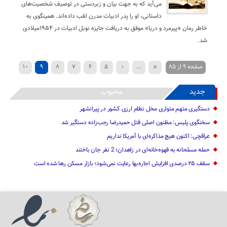
می‌آید که به جهت بیان و زبردستی در توصیف شخصیت‌های
داستانی، او را پدر ادبیات مدرن لقب داده‌اند. همینگوی به
خاطر رمان «پیرمرد و دریا» موفق به دریافت جایزه نوبل ادبیات در ۱۹۵۴میلادی
شد.
صفحه 9 از 85
«
...
‹
5
6
7
8
9
10
...
40
30
20
›
14
13
12
11
جدید
محبوب
»
دستگیری متهم متواری مخل نظام ارزی کشور در پیرانشهر
سخنگوی پلیس: مظنون اصلی قتل حمیدرضا رجب‌زاده دستگیر شد
عراقچی: اکنون هیچ مذاکره‌ای با آمریکا نداریم
حمله مسلحانه به قهوه‌خانه‌ای در زاهدان؛ 2 نفر جان باختند
سقف ۲۵ درصدی افزایش اجاره‌بها رعایت نمی‌شود؛ بازار مسکن رها شده است