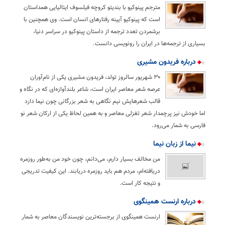
مترجم پینوکیو با بندیتو کروچه فیلسوف ایتالیایی همداستان
است که پینوکیو آیینه رفتارهای انسان است. وی همچنین با
برشمردن تعدد ترجمه از داستان پینوکیو در سراسر دنیا،
بسیاری از ترجمه‌ها در ایران را رونویسی دانست.
درباره فریدون مشیری
۳۰ شهریور سالروز تولد، فریدون مشیری یکی از نام‌آوران
عرصه شعر معاصر ایران است، شاعر بلندآوازه‌ای که در نگاه و
قالب شعرهایش نیم نگاهی به شعر بزرگانی چون نیما دارد
اما خودش نیز پرچمدار شعر تغزلی معاصر و به همین لحاظ یکی از ارکان شعر نو
فارسی به شمار می‌رود.
نیما از زبان نیما
من مخالف بسیار دارم، می‌دانم، چون خود من به‌طور روزمره
دریافته‌ام، مردم هم باید روزمره دریابند. این کیفیت تدریجی
و نتیجه کار است.
درباره ارنست همینگوی
ارنست همینگوی از برجسته‌ترین نویسندگان معاصر به شمار