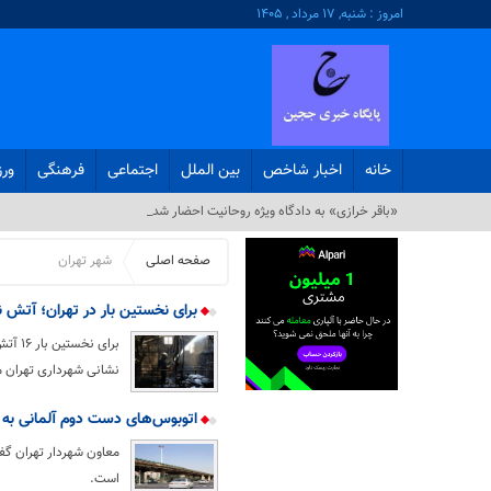
امروز : شنبه, ۱۷ مرداد , ۱۴۰۵
خانه
اخبار شاخص
بین الملل
اجتماعی
فرهنگی
ور
«باقر خرازی» به دادگاه ویژه روحانیت احضار شد_
صفحه اصلی
شهر تهران
برای نخستین بار در تهران؛ آتش نشانان زن از 7 مهر در عم
نشانی شهرداری تهران م
اتوبوس‌های دست دوم آلمانی به ت
معاون شهردار تهران گفت
است.