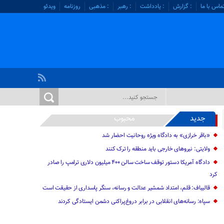
ماس با ما
: گزارش
: یادداشت
: رهبر
: مذهبی
روزنامه
ویدئو
جدید
محبوب
«باقر خرازی» به دادگاه ویژه روحانیت احضار شد
ولایتی: نیرو‌های خارجی باید منطقه را ترک کنند
دادگاه آمریکا دستور توقف ساخت سالن ۴۰۰ میلیون دلاری ترامپ را صادر
کرد
قالیباف: قلم، امتداد شمشیر عدالت و رسانه، سنگر پاسداری از حقیقت است
سپاه: رسانه‌های انقلابی در برابر دروغ‌پراکنی دشمن ایستادگی کردند