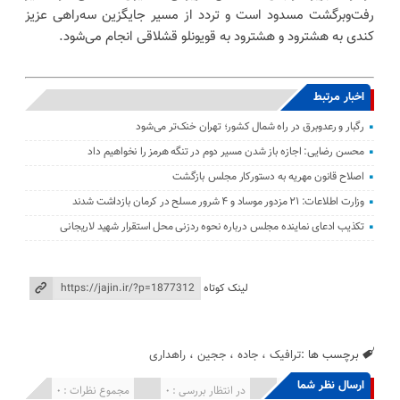
رفت‌وبرگشت مسدود است و تردد از مسیر جایگزین سه‌راهی عزیز
کندی به هشترود و هشترود به قویونلو قشلاقی انجام می‌شود.
اخبار مرتبط
رگبار و رعدوبرق در راه شمال کشور؛ تهران خنک‌تر می‌شود
محسن رضایی: اجازه باز شدن مسیر دوم در تنگه هرمز را نخواهیم داد
اصلاح قانون مهریه به دستورکار مجلس بازگشت
وزارت اطلاعات: ۲۱ مزدور موساد و ۴ شرور مسلح در کرمان بازداشت شدند
تکذیب ادعای نماینده مجلس درباره نحوه ردزنی محل استقرار شهید لاریجانی
لینک کوتاه
برچسب ها :
ترافیک
،
جاده
،
ججین
،
راهداری
ارسال نظر شما
انتشار یافته : 0
در انتظار بررسی : 0
مجموع نظرات : 0