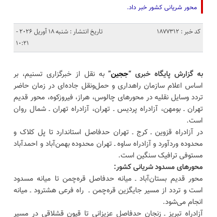
محور شریانی کشور خبر داد.
کد خبر : 1877312
تاریخ انتشار : شنبه 18 آوریل 2026 -
10:21
به گزارش پایگاه خبری “
ججین
”
به نقل از خبرگزاری تسنیم، بر
اساس اعلام سازمان راهداری و حمل‌ونقل جاده‌ای در زمان حاضر
تردد وسایل نقلیه در محورهای چالوس، هراز، فیروزکوه، محور قدیم
تهران ـ بومهن، آزادراه پردیس ـ تهران، آزادراه تهران ـ شمال روان
است.
در آزادراه قزوین ـ کرج ـ تهران حدفاصل استاندارد تا پل کلاک و
محدوده وردآورد و آزادراه ساوه ـ تهران محدوده بهمن‌آباد و احمدآباد
مستوفی ترافیک سنگین است.
محورهای مسدود شریانی کشور:
محور قدیم بستان‌آباد ـ میانه حدفاصل قره‌چمن تا میانه مسدود
است و تردد از مسیر جایگزین قره‌چمن ـ راه فرعی هشترود ـ میانه
انجام می‌شود.
آزادراه تبریز ـ زنجان حدفاصل عزیزانی تا قیون قشلاقی در مسیر