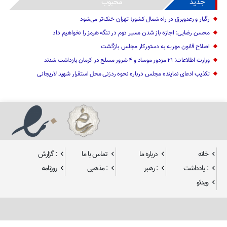
جدید
محبوب
رگبار و رعدوبرق در راه شمال کشور؛ تهران خنک‌تر می‌شود
محسن رضایی: اجازه باز شدن مسیر دوم در تنگه هرمز را نخواهیم داد
اصلاح قانون مهریه به دستورکار مجلس بازگشت
وزارت اطلاعات: ۲۱ مزدور موساد و ۴ شرور مسلح در کرمان بازداشت شدند
تکذیب ادعای نماینده مجلس درباره نحوه ردزنی محل استقرار شهید لاریجانی
خانه
درباره ما
تماس با ما
: گزارش
: یادداشت
: رهبر
: مذهبی
روزنامه
ویدئو