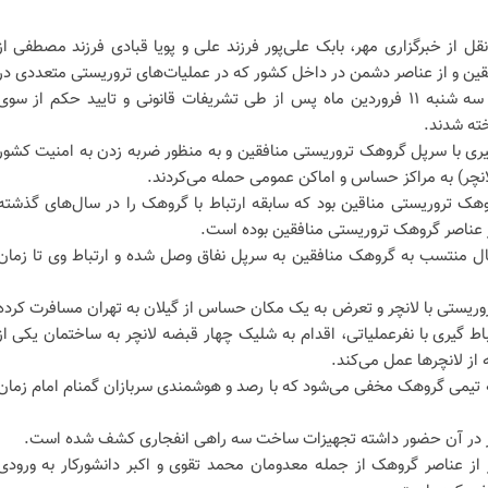
نقل از خبرگزاری مهر، بابک علی‌پور فرزند علی و پویا قبادی فرزند مصطفی از
ین و از عناصر دشمن در داخل کشور که در عملیات‌های تروریستی متعددی در
تهران مشارکت داشتند، صبح امروز سه شنبه ۱۱ فروردین ماه پس از طی تشریفات قانونی و تایید حکم از سوی
خته شدند.
ری با سرپل گروهک تروریستی منافقین و به منظور ضربه زدن به امنیت کشور
لانچر) به مراکز حساس و اماکن عمومی حمله می‌کردند.
روهک تروریستی مناقین بود که سابقه ارتباط با گروهک را در سال‌های گذشته
 عناصر گروهک تروریستی منافقین بوده است.
نال منتسب به گروهک منافقین به سرپل نفاق وصل شده و ارتباط وی تا زمان
وریستی با لانچر و تعرض به یک مکان حساس از گیلان به تهران مسافرت کرده
باط گیری با نفرعملیاتی، اقدام به شلیک چهار قبضه لانچر به ساختمان یکی از
از لانچرها عمل می‌کند.
تیمی گروهک مخفی می‌شود که با رصد و هوشمندی سربازان گمنام امام زمان
پور در آن حضور داشته تجهیزات ساخت سه راهی انفجاری کشف شده است.
از عناصر گروهک از جمله معدومان محمد تقوی و اکبر دانشورکار به ورودی