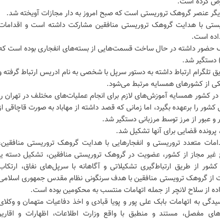
عرض کرده است.
گر عنصر گروهک تروریستی است که صبح امروز به دار مجازات آویخته شد.
ریستی با هدایت گروهک تروریستی منافقین مشارکت داشته است و اقدامات
اده است.
هک حضور داشته در حال ساخت قسمت‌هایی از بسته‌های انفجاری بوده است که
 دستگیر شد.
ق تلگرام ارتباط داشته به دستور سرپل با شخصی به نام ادریس ارتباط گرفته و
یکی از کشورهای همسایه مرتبط می‌شود.
در کشور همسایه آموزش‌های لازم برای انجام عملیات‌های مختلف در تهران را
کشور را برعهده بگیرد، اما زمانی که قصد داشته از مهاباد به صورت قاچاقی از
و عبور از مرز توسط مرزبانی دستگیر شد.
پرونده قضایی برای آنها تشکیل شد.
امات متعدد تروریستی و انفجارهایی با هدایت گروهک تروریستی منافقین،
وج غیر مجاز از کشور، عضویت در گروهک تروریستی منافقین، تشکیل دسته یا
ر از طریق ارتباط‌گیری تشکیلاتی و آگاهانه با سرپل‌های نفاق، ارتکاب
ت از گروهک ترویستی منافقین با هدف سرنگونی نظام مقدس جمهوری اسلامی
اده از سلاح لانچر از جمله اتهامات منتسب به محکومین بوده است.
دگی به اتهامات بابک علی پور و پویا قبادی و اخذ دفاعیات متهمان و وکلای
‌های مفصل، مستند و منطبق با واقع وزارت اطلاعات، اظهارات و اقاریر