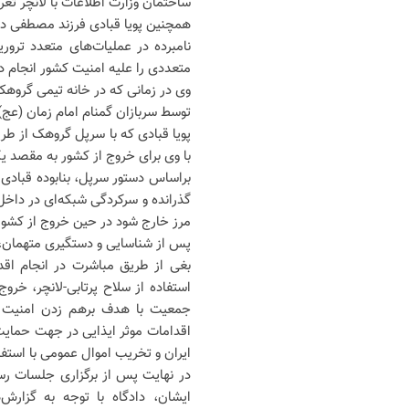
ساختمان وزارت اطلاعات با لانچر ت
همچنین پویا قبادی فرزند مصطفی دی
نامبرده در عملیات‌های متعدد ترو
متعددی را علیه امنیت کشور انجام د
وی در زمانی که در خانه تیمی گرو
توسط سربازان گمنام امام زمان (عج)
پویا قبادی که با سرپل گروهک از طری
با وی برای خروج از کشور به مقصد 
براساس دستور سرپل، بنابوده قبادی 
گذرانده و سرکردگی شبکه‌ای در داخل 
مرز خارج شود در حین خروج از کشور 
پس از شناسایی و دستگیری متهمان، 
بغی از طریق مباشرت در انجام اقد
استفاده از سلاح پرتابی-لانچر، خر
جمعیت با هدف برهم زدن امنیت کشو
اقدامات موثر ایذایی در جهت حمای
ایران و تخریب اموال عمومی با استف
در نهایت پس از برگزاری جلسات رسی
ایشان، دادگاه با توجه به گزارش