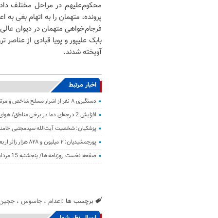
محکوم‌علیهم در مراحل مختلف دادر
پرونده، متهمان را به اتهام بغی به ا
فرجام‌خواهی متهمان در دیوان عالی ک
بابک علیپور و پویا قبادی از عناصر
آویخته شدند.
اخبار مرتبط
دستگیری ۸ نفر از اشرار مسلح شاخص و مرتبطین گروهک‌های تروریستی
افزایش 2 درجه‌ای دما در برخی مناطق/ هوای معتدل در نوار شمالی ایران
پزشکیان: شخصیت آیت‌الله سیدمجتبی خامنه‌
پورجمشیدیان: ۲ میلیون و ۸۲۸ هزار زائر اربعین به کشور بازگشتند
صفحه نخست روزنامه ها/ پنجشنبه 15 مرداد 1405
برچسب ها :
اعدام
،
جاسوس
،
ججین
ارسال نظر شما