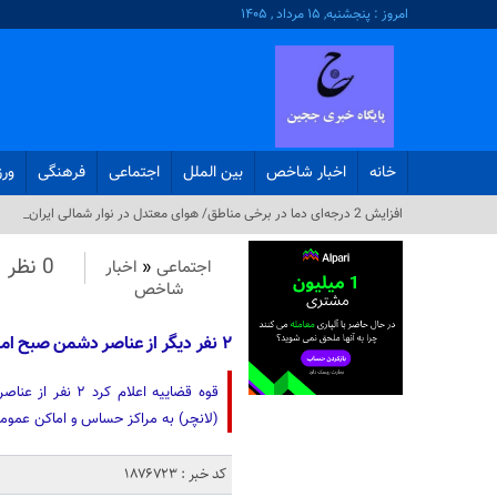
امروز : پنجشنبه, ۱۵ مرداد , ۱۴۰۵
خانه
اخبار شاخص
بین الملل
اجتماعی
فرهنگی
ور
پز_
0 نظر
اجتماعی
«
اخبار
شاخص
۲ نفر دیگر از عناصر دشمن صبح امروز اعدام شدند
قوه قضاییه اعلا
(لانچر) به مراکز حساس و اماکن عموم
کد خبر : 1876723