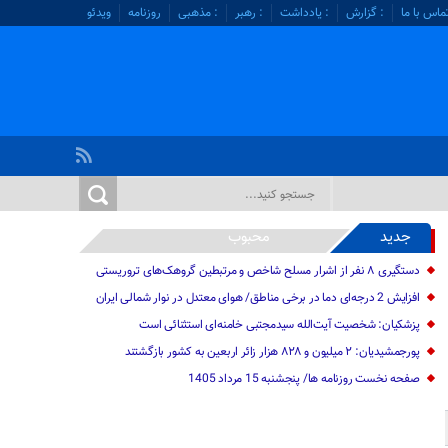
ماس با ما
: گزارش
: یادداشت
: رهبر
: مذهبی
روزنامه
ویدئو
جدید
محبوب
دستگیری ۸ نفر از اشرار مسلح شاخص و مرتبطین گروهک‌های تروریستی
افزایش 2 درجه‌ای دما در برخی مناطق/ هوای معتدل در نوار شمالی ایران
پزشکیان: شخصیت آیت‌الله سیدمجتبی خامنه‌ای استثنائی است
پورجمشیدیان: ۲ میلیون و ۸۲۸ هزار زائر اربعین به کشور بازگشتند
صفحه نخست روزنامه ها/ پنجشنبه 15 مرداد 1405