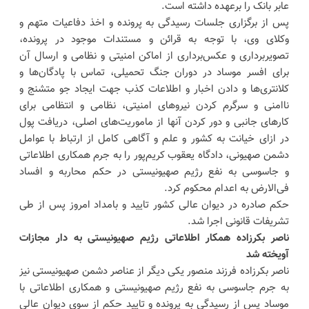
عابر بانک را برعهده داشته است.
پس از برگزاری جلسات رسیدگی به پرونده و اخذ دفاعیات متهم و
وکلای وی، با توجه به قرائن و مستندات موجود در پرونده،
تصویربرداری و عکس‌برداری از اماکن امنیتی و نظامی و ارسال آن
برای افسر موساد در دوران جنگ تحمیلی، تماس با پادگان‌ها و
کلانتری‌ها و دادن اخبار و اطلاعات کذب جهت ایجاد جو متشنج و
ناامنی و سرگرم کردن نیروهای امنیتی، نظامی و انتظامی برای
کارهای جانبی و دور کردن آنها از ماموریت‌های اصلی، دریافت پول
در ازای خیانت به کشور و علم و آگاهی کامل از ارتباط با عوامل
دشمن صهیونی، دادگاه یعقوب کریم‌پور را به جرم همکاری اطلاعاتی
و جاسوسی به نفع رژیم صهیونیستی در حکم محاربه و افساد
فی‌الارض به اعدام محکوم کرد.
حکم صادره در دیوان عالی کشور تایید و بامداد امروز پس از طی
تشریفات قانونی اجرا شد.
ناصر بکرزاده همکار اطلاعاتی رژیم صهیونیستی به دار مجازات
آویخته شد
ناصر بکرزاده فرزند منصور یکی دیگر از عناصر دشمن صهیونیستی نیز
به جرم جاسوسی به نفع رژیم صهیونیستی و همکاری اطلاعاتی با
موساد پس از رسیدگی به پرونده و تایید حکم از سوی دیوان عالی