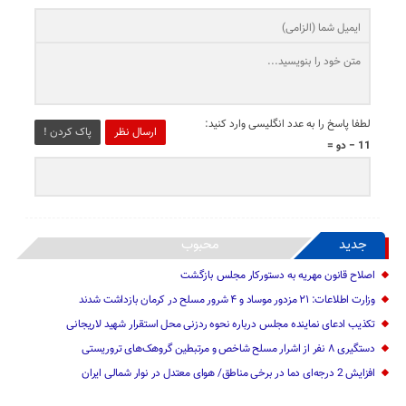
لطفا پاسخ را به عدد انگلیسی وارد کنید:
ارسال نظر
پاک کردن !
11 − دو =
جدید
محبوب
اصلاح قانون مهریه به دستورکار مجلس بازگشت
وزارت اطلاعات: ۲۱ مزدور موساد و ۴ شرور مسلح در کرمان بازداشت شدند
تکذیب ادعای نماینده مجلس درباره نحوه ردزنی محل استقرار شهید لاریجانی
دستگیری ۸ نفر از اشرار مسلح شاخص و مرتبطین گروهک‌های تروریستی
افزایش 2 درجه‌ای دما در برخی مناطق/ هوای معتدل در نوار شمالی ایران