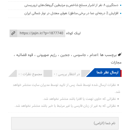
دستگیری ۸ نفر از اشرار مسلح شاخص و مرتبطین گروهک‌های تروریستی
افزایش 2 درجه‌ای دما در برخی مناطق/ هوای معتدل در نوار شمالی ایران
لینک کوتاه
برچسب ها :
اعدام
،
جاسوس
،
ججین
،
رژیم صهیونی
،
قوه قضائیه
،
مجازات
ارسال نظر شما
انتشار یافته : 0
در انتظار بررسی : 0
مجموع نظرات : 0
نظرات ارسال شده توسط شما، پس از تایید توسط مدیران سایت منتشر خواهد
شد.
نظراتی که حاوی تهمت یا افترا باشد منتشر نخواهد شد.
نظراتی که به غیر از زبان فارسی یا غیر مرتبط با خبر باشد منتشر نخواهد شد.