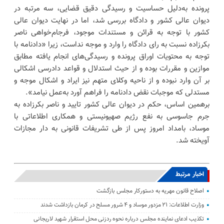
پرونده به‌دلیل حساسیت و رسیدگی دقیق قضایی، سه مرتبه در
دیوان عالی کشور و دادگاه بررسی شد، اما در نهایت دیوان عالی
کشور با توجه به قرائن و مستندات موجود، فرجام‌خواهی ناصر
بکرزاده نسبت به رای دادگاه را وارد و موجه نداست، زیرا «دادنامه با
توجه به محتویات اوراق پرونده و رسیدگی‌های انجام یافته مطابق
موازین و مقررات بوده و از حیث استدلال و قواعد دادرسی اشکالی
بر آن وارد نبوده و از ناحیه وکلای متهم نیز ایراد و اشکال موجه و
مستدلی که موجبات نقض دادنامه را فراهم آورد به‌عمل نیامد».
برهمین اساس، حکم در دیوان عالی کشور تایید و ناصر بکرزاده به
جرم جاسوسی به نفع رژیم صهیونیستی و همکاری اطلاعاتی با
موساد، بامداد امروز پس از طی تشریفات قانونی به دار مجازات
آویخته شد.
اخبار مرتبط
اصلاح قانون مهریه به دستورکار مجلس بازگشت
وزارت اطلاعات: ۲۱ مزدور موساد و ۴ شرور مسلح در کرمان بازداشت شدند
تکذیب ادعای نماینده مجلس درباره نحوه ردزنی محل استقرار شهید لاریجانی