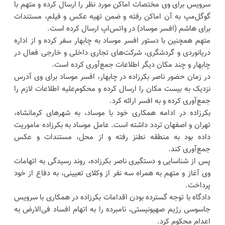
سرویس برای وی مختصات اماکن مورد نظر را ارسال کرده و متهم با
گوگل‌مپ به آن اماکن رفته و ضمن تهیه عکس و فیلم، مستندات
برای هاشم (افسر موساد) در واتس‌اپ ارسال کرده است.
متهم همچنین با دستور افسر موساد به چابهار سفر کرده و از اداره
دریانوردی و گردشگری، شرکت‌های تجاری داخلی و خارجی فعال در
چابهار و چند مکان دیگر اطلاعات جمع‌آوری کرده است.
در زمان حضور ناصر بکرزاده در چابهار، افسر موساد برای وی آدرس
نزدیک به بیست مکان را ارسال کرده و محکوم‌علیه اطلاعات لازم را
جمع‌آوری کرده و به افسر ارائه کرد.
بکرزاده در ادامه همکاری خود با موساد، به شهرهای کرمانشاه،
تهران و اصفهان تردد داشته است. عامل موساد به بکرزاده ماموریت
داده بود به منطقه نطنز رفته و از محل، مستندات و عکس
جمع‌آوری کند.
پس از شناسایی و دستگیری ناصر بکرزاده، روند رسیدگی به اتهامات
وی آغاز و متهم به همراه سه نفر از وکلای تعیینی، به دفاع از خود
پرداخت.
دادگاه با توجه گسترده بودن اقدامات بکرزاده در همکاری با سرویس
جاسوسی رژیم صهیونیستی، نامبرده را به اتهام افساد فی‌الارض به
اعدام محکوم کرد.