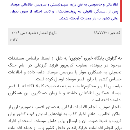
اطلاعاتی و جاسوسی به نفع رژیم صهیونیستی و سرویس اطلاعاتی موساد
پس از رسیدگی قانونی به پرونده‌هایشان و تایید احکام از سوی دیوان
عالی کشور به دار مجازات آویخته شدند.
کد خبر : 1877740
تاریخ انتشار : شنبه 2 می 2026 -
10:17
به گزارش پایگاه خبری “
ججین
”
به نقل از ایسنا، براساس مستندات
موجود در پرونده، یعقوب کریم‌پور فرزند گرزعلی در ایام جنگ
تحمیلی به همکاری موثر با سرویس موساد ادامه داده و اطلاعات
حساس کشور را برای افسر موساد ارسال کرده است.
براساس اقاریر محکوم‌علیه، نامبرده به صورت کاملا آگاهانه با افسر
موساد همکاری اطلاعاتی داشته و تا زمان دستگیری این همکاری
ادامه داشته است.
انفجار صوتی، انجام اقدامات ایذایی به دستور افسر، تصویربرداری از
اماکن نظامی، اعلام اخبار کذب به نهادهای امنیتی غرب کشور برای
فریب و ضبط صوت آن و ارسال برای عامل موساد، استخدام افراد
برای انجام اقدامات خرابکارانه در داخل کشور و … از جمله اقدامات