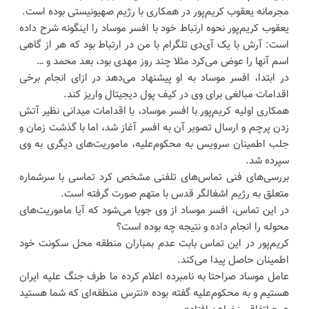
مجرمانه یعقوب کریم‌پور در همکاری با رژیم صهیونیستی بوده است.
یعقوب کریم‌پور نحوه ارتباط خود با افسر موساد را اینگونه شرح داده
است: آرش با یک آی‌دی تلگرام با من در ارتباط بود که هر از گاهی
اسم آنها را عوض می‌کرد مثلا چند روز مهدی بود، بعد محمد و …
در ابتدا، افسر موساد به او پیشنهاد می‌دهد در ازای انجام برخی
اقدامات مبالغی برای وی در کیف پول دیجیتال واریز کند.
همکاری اولیه کریم‌پور با افسر موساد، با اقدامات میدانی نظیر آتش
زدن پرچم و ارسال تصویر آن به افسر آغاز شد، اما با گذشت زمان و
جلب اطمینان سرویس به محکوم‌علیه، ماموریت‌های دیگری به وی
سپرده شد.
بررسی‌های فنی تماس‌های تلفنی مشخص کرد تماسی با سرشماره
متعلق به رژیم اشغالگر قدس با متهم صورت گرفته است.
در این تماس، افسر موساد از وی جویا می‌شود که آیا ماموریت‌های
محوله را انجام داده و نتیجه چه بوده است؟
کریم‌پور در این تماس بابت عدم بمباران منطقه محل سکونت خود
اطمینان حاصل پیدا می‌کند.
عامل موساد صراحتا به نامبرده اعلام کرده ما طرف جنگ علیه ایران
هستیم و به محکوم‌علیه گفته بوده «نترس منطقه‌ای که شما هستید