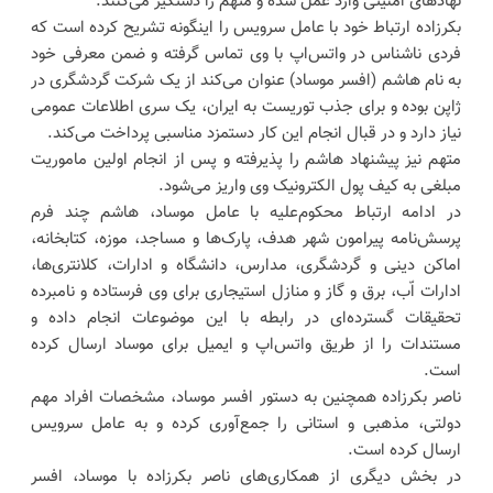
نهادهای امنیتی وارد عمل شده و متهم را دستگیر می‌کنند.
بکرزاده ارتباط خود با عامل سرویس را اینگونه تشریح کرده است که
فردی ناشناس در واتس‌اپ با وی تماس گرفته و ضمن معرفی خود
به نام هاشم (افسر موساد) عنوان می‌کند از یک شرکت گردشگری در
ژاپن بوده و برای جذب توریست به ایران، یک سری اطلاعات عمومی
نیاز دارد و در قبال انجام این کار دستمزد مناسبی پرداخت می‌کند.
متهم نیز پیشنهاد هاشم را پذیرفته و پس از انجام اولین ماموریت
مبلغی به کیف پول الکترونیک وی واریز می‌شود.
در ادامه ارتباط محکوم‌علیه با عامل موساد، هاشم چند فرم
پرسش‌نامه پیرامون شهر هدف، پارک‌ها و مساجد، موزه، کتابخانه،
اماکن دینی و گردشگری، مدارس، دانشگاه و ادارات، کلانتری‌ها،
ادارات اّب، برق و گاز و منازل استیجاری برای وی فرستاده و نامبرده
تحقیقات گسترده‌ای در رابطه با این موضوعات انجام داده و
مستندات را از طریق واتس‌اپ و ایمیل برای موساد ارسال کرده
است.
ناصر بکرزاده همچنین به دستور افسر موساد، مشخصات افراد مهم
دولتی، مذهبی و استانی را جمع‌آوری کرده و به عامل سرویس
ارسال کرده است.
در بخش دیگری از همکاری‌های ناصر بکرزاده با موساد، افسر