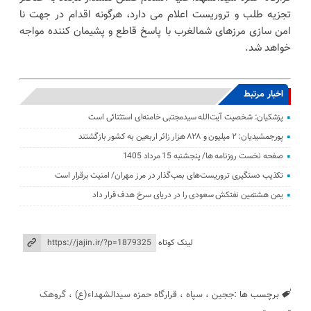
تجزیه طلب و تروریست اعلام می دارد، هرگونه اقدام در جهت نا
امن سازی مرزهای شمالغرب با پاسخ قاطع و پشیمان کننده مواجه
خواهد شد.
اخبار مرتبط
پزشکیان: شخصیت آیت‌الله سیدمجتبی خامنه‌ای استثنائی است
پورجمشیدیان: ۲ میلیون و ۸۲۸ هزار زائر اربعین به کشور بازگشتند
صفحه نخست روزنامه ها/ پنجشنبه 15 مرداد 1405
تکذیب دستگیری تروریست‌های بمب‌گذار در مرز مهران/ امنیت برقرار است
یمن هشتمین نفتکش سعودی را در دریای سرخ هدف قرار داد
لینک کوتاه
برچسب ها :
ججین
،
سپاه
،
قرارگاه حمزه سیدالشهداء(ع)
،
گروهک