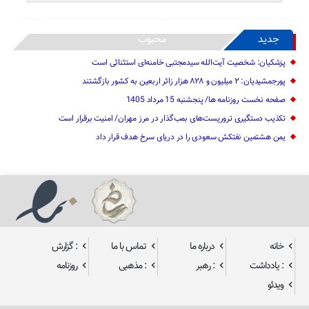
جدید
محبوب
پزشکیان: شخصیت آیت‌الله سیدمجتبی خامنه‌ای استثنائی است
پورجمشیدیان: ۲ میلیون و ۸۲۸ هزار زائر اربعین به کشور بازگشتند
صفحه نخست روزنامه ها/ پنجشنبه 15 مرداد 1405
تکذیب دستگیری تروریست‌های بمب‌گذار در مرز مهران/ امنیت برقرار است
یمن هشتمین نفتکش سعودی را در دریای سرخ هدف قرار داد
خانه
درباره ما
تماس با ما
: گزارش
: یادداشت
: رهبر
: مذهبی
روزنامه
ویدئو