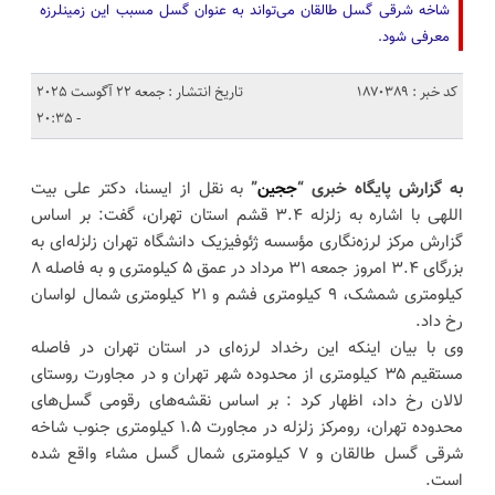
شاخه شرقی گسل طالقان می‌تواند به عنوان گسل مسبب این زمینلرزه
معرفی شود.
کد خبر : 1870389
تاریخ انتشار : جمعه 22 آگوست 2025
- 20:35
به گزارش پایگاه خبری “
ججین
”
به نقل از ایسنا، دکتر علی بیت
اللهی با اشاره به زلزله ۳.۴ قشم استان تهران، گفت: بر اساس
گزارش مرکز لرزه‌نگاری مؤسسه ژئوفیزیک دانشگاه تهران زلزله‌ای به
بزرگای ۳.۴ امروز جمعه ۳۱ مرداد در عمق ۵ کیلومتری و به فاصله ۸
کیلومتری شمشک، ۹ کیلومتری فشم و ۲۱ کیلومتری شمال لواسان
رخ داد.
وی با بیان اینکه این رخداد لرزه‌ای در استان تهران در فاصله
مستقیم ۳۵ کیلومتری از محدوده شهر تهران و در مجاورت روستای
لالان رخ داد، اظهار کرد : بر اساس نقشه‌های رقومی گسل‌های
محدوده تهران، رومرکز زلزله در مجاورت ۱.۵ کیلومتری جنوب شاخه
شرقی گسل طالقان و ۷ کیلومتری شمال گسل مشاء واقع شده
است.