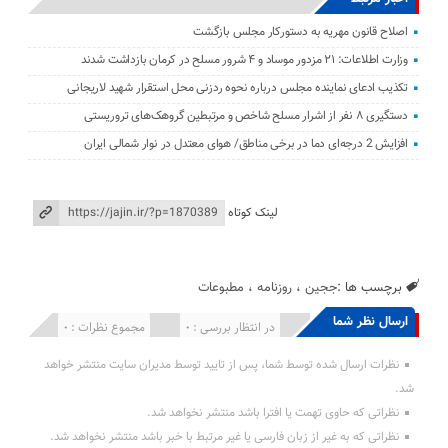
اصلاح قانون مهریه به دستورکار مجلس بازگشت
وزارت اطلاعات: ۲۱ مزدور موساد و ۴ شرور مسلح در کرمان بازداشت شدند
تکذیب ادعای نماینده مجلس درباره نحوه ردزنی محل استقرار شهید لاریجانی
دستگیری ۸ نفر از اشرار مسلح شاخص و مرتبطین گروهک‌های تروریستی
افزایش 2 درجه‌ای دما در برخی مناطق/ هوای معتدل در نوار شمالی ایران
لینک کوتاه
برچسب ها :
ججین
،
روزنامه
،
مطبوعات
ارسال نظر شما
انتشار یافته : 0
در انتظار بررسی : 0
مجموع نظرات : 0
نظرات ارسال شده توسط شما، پس از تایید توسط مدیران سایت منتشر خواهد
شد.
نظراتی که حاوی تهمت یا افترا باشد منتشر نخواهد شد.
نظراتی که به غیر از زبان فارسی یا غیر مرتبط با خبر باشد منتشر نخواهد شد.