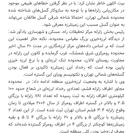
بیت اللهی خاطر نشان کرد: با در نظر گرفتن خطاهای طبیعی موجود
در مکان‌یابی زلزله‌ها و با توجه به سازوکار گسل‌های شناخته شده
محدوده شمالی تهران، احتمالا شاخه شرقی گسل طالقان می‌تواند
به عنوان گسل مسبب این زمینلرزه معرفی شود.
رئیس بخش زلزله مرکز تحقیقات راه، مسکن و شهرسازی یادآور شد:
از دیدگاه لرزه‌خیزی بزرگ مقیاس محدوده، نکته حائز اهمیت این
است که بر اساس داده‌های مرکز لرزه‌نگاری در مدت ۲۰ سال اخیر
محدوده رومرکزی شرق شمشک، غرب گرمابده و کانون این زلزله در
مجاورت روستای لالان، محدوده تنک لرزه‌ای و با نرخ لرزه خیزی
پایین بوده است که رخداد این زمینلرزه تاکیدی بر فعال بودن
گسله‌های شمالی تهران و تکتونیسم پویای این گستره است.
وی با اشاره به وضعیت لرزه‌خیزی منطقه ادامه داد: در محدوده
مجاور اطراف زلزله فشم، تعدادی رخداد لرزه‌ای در شعاع حدود ۱۰۰
کیلومتری اطراف زلزله به ثبت رسیده که تعداد ۷۸۱ زلزله با بزرگای
۲.۵ و بالاتر در گستره اطراف رومرکز از سال ۲۰۰۶ میلادی تا زمان
وقوع زلزله ۳.۴ فشم استان تهران ثبت شده است. از این تعداد ۲
زمینلرزه با بزرگای ۵ و بالاتر و ۲۰ زلزله با بزرگای ۴ تا ۵ و بقیه
زمینلرزه‌ها کوچکتر از بزرگای ۴ در اطراف رومرکز گسترده شده‌اند که
معرف لرزه‌خیز بودن کلی منطقه است.