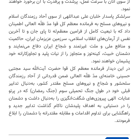
از سوی آنان با سرعت عمل، پرشدت و پرقدرت با آن برخورد خواهند
نمود.
سرلشکر پاسدار خلبان علی عبداللهی از سوی آحاد رزمندگان اسلام
و نیروهای مسلح به فرمانده معظم کل قوا مدّ ظلّه العالی اطمینان
داد که با تبعیت کامل از فرامین معظم‌له تا پای جان و تا آخرین
نفس از آرمان‌های انقلاب اسلامی، سرزمین عزیزمان ایران، حاکمیت
و منافع ملی و ملت غیرتمند و شجاع ایران دفاع می‌نمایند و
دشمنان خبیث، کینه‌توز و متجاوز را از نیات پلید و تجاوزکارانه خود
پشیمان خواهند نمود‌.
در این دیدار فرمانده معظم کل قوا حضرت آیت‌الله سید مجتبی
حسینی خامنه‌ای مدّ ظلّه العالی ضمن قدردانی از آحاد رزمندگان
سلحشور و شجاع و نیروهای مسلح مقتدر کشور، به‌دنبال تدابیر
قبلی خود در طول جنگ تحمیلی سوم (جنگ رمضان) که در پرتو
عنایات الهی پیروزی‌های شگفت‌انگیزی را به‌دنبال داشت و دشمنان
را در دستیابی به اهداف پلیدشان ناکام گذاشت تدابیر جدید و
راهگشایی برای تداوم اقدامات و مقابله مقتدرانه با دشمنان را ابلاغ
فرمودند.