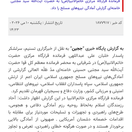
فرمانده قرارگاه مرکزی خاتم‌الانبیا(ص) به حضرت آیت‌الله سید مجتبی
خامنه‌ای گزارش آمادگی نیروهای مسلح را داد.
کد خبر : 1877917
تاریخ انتشار : یکشنبه 10 می 2026 -
14:23
به گزارش پایگاه خبری “
ججین
”
به نقل از خبرگزاری تسنیم، سرلشکر
پاسدار خلبان علی عبداللهی فرمانده قرارگاه مرکزی حضرت
خاتم‌الانبیا(ص) در شرفیابی به محضر فرمانده معظم کل قوا حضرت
آیت‌الله سید مجتبی حسینی خامنه‌ای مدّ ظلّه العالی گزارشی از
آمادگی‌های نیروهای مسلح جمهوری اسلامی ایران اعم از ارتش
جمهوری اسلامی، سپاه پاسداران انقلاب اسلامی، نیروهای انتظامی،
امنیتی و مرزبانی کشور، وزارت دفاع و بسیجیان قهرمان تقدیم کرد.
فرمانده قرارگاه مرکزی خاتم‌الانبیا در این گزارش اظهار داشت: آحاد
رزمندگان اسلام به‌لحاظ روحیه رزم آمادگی دفاعی و هجومی،
طرح‌های راهبردی و تجهیزات و تسلیحات موردنیاز برای مقابله با
اقدامات خصمانه دشمنان آمریکایی ـ صهیونی از آمادگی بالایی
برخوردار هستند و در صورت هرگونه خطای راهبردی، تعرض و تجاوز