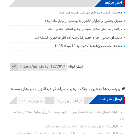
اخبار مرتبط
محسن رضایی دبیر شورای عالی امنیت ملی شد
تبدیل بخشی از خیابان لاله‌زار به پیاده‌رو از اوایل ماه آینده
ذوالقدر به‌عنوان مشاور سیاسی رهبر انقلاب منصوب شد
دادسرای جنایی: جنازه حمیدرضا رجب‌زاده اطراف تهران کشف شد
صفحه نخست روزنامه ها/ دوشنبه 19 مرداد 1405
لینک کوتاه
برچسب ها :
ججین
،
جنگ
،
رهبر
،
سرلشکر عبداللهی
،
نیروهای مسلح
ارسال نظر شما
انتشار یافته : 0
در انتظار بررسی : 0
مجموع نظرات : 0
نظرات ارسال شده توسط شما، پس از تایید توسط مدیران سایت منتشر خواهد
شد.
نظراتی که حاوی تهمت یا افترا باشد منتشر نخواهد شد.
نظراتی که به غیر از زبان فارسی یا غیر مرتبط با خبر باشد منتشر نخواهد شد.